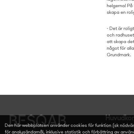
helgerna! På
skapa en rol
- Det är roli
och radhuset 
att skapa det
något för all
Grundmark.
Huvudkon
Den här webbplatsen använder cookies för funktion (sk nödvä
Norra Station
för analysändamål, inklusive statistik och förbättring av anvä
Läs mer på
besqab.se
Box 45100