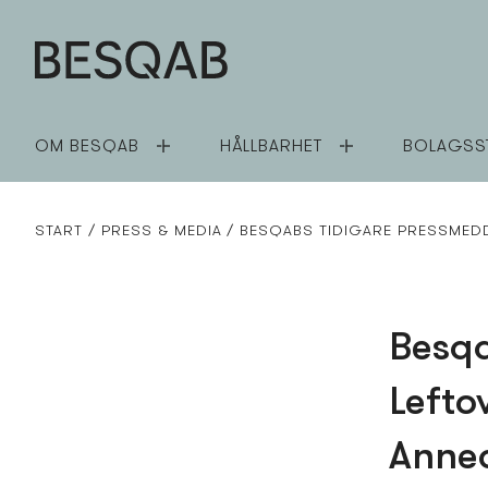
OM BESQAB
HÅLLBARHET
BOLAGSS
START
PRESS­ & MEDIA
BESQABS TIDIGARE PRESS­MED
Besq
Lefto
Anne