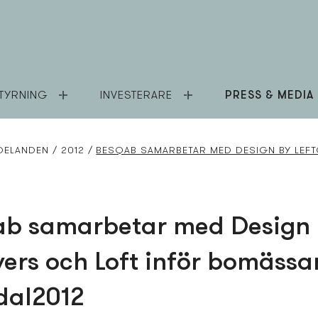
TYRNING
INVESTERARE
PRESS & MEDIA
DELANDEN
2012
BESQAB SAMARBETAR MED DESIGN BY LEF
ab samarbetar med Design
vers och Loft inför bomässa
dal2012