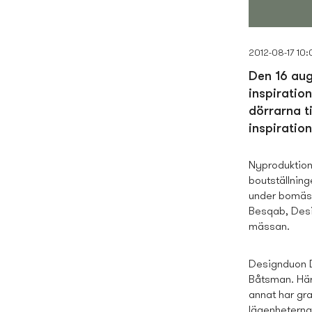
2012-08-17 10:
Den 16 aug
inspiratio
dörrarna t
inspiratio
Nyproduktion
boutställning
under bomäss
Besqab, Desi
mässan.
Designduon D
Båtsman. Här
annat har gra
lägenheterna