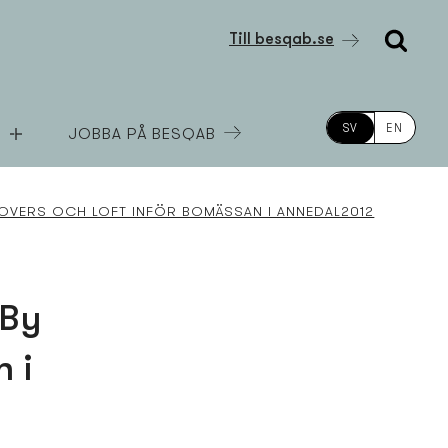
Till besqab.se
SV
EN
JOBBA PÅ BESQAB
TOVERS OCH LOFT INFÖR BOMÄSSAN I ANNEDAL2012
 By
n i