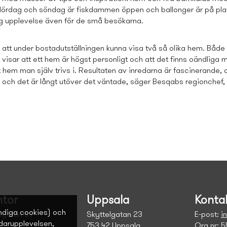
 lördag och söndag är fiskdammen öppen och ballonger är på plat
ig upplevelse även för de små besökarna.
gt att under bostadutställningen kunna visa två så olika hem. Båd
visar att ett hem är högst personligt och att det finns oändliga m
 hem man själv trivs i. Resultaten av inredarna är fascinerande, d
a och det är långt utöver det väntade, säger Besqabs regionchef,
tor
Uppsala
Konta
ndiga cookies) och
sgatan 69
Skyttelgatan 23
E-post:
i
ndarupplevelsen,
753 42 Uppsala
Org.nr: 