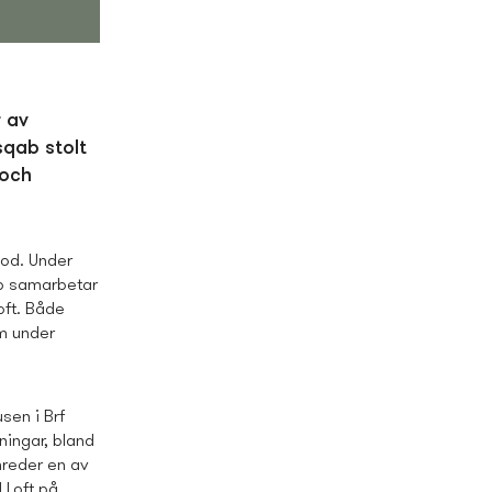
r av
sqab stolt
 och
mod. Under
ab samarbetar
ft. Både
m under
sen i Brf
ingar, bland
nreder en av
 Loft på