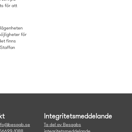
s för att
e lägenheten
öjligheter för
et finns
 Staffan
kt
Integritetsmeddelande
nfo@besqab.se
Ta del av Besqabs
556699-1088
integritetsmeddelande