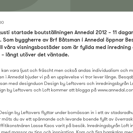
00
usti startade boutställningen Annedal 2012 – 11 daga
n. Som byggherre av Brf Båtsman i Annedal öppnar Be
ill våra visningsbostäder som är fyllda med inredning
n – långt utöver det väntade.
 kan vara ljust och fräscht men också andas individualism och 
en i Annedal bjuder vi på en upplevelse vi tror lever länge. Besq
an med designduon Design by Leftovers och inredningsbyrån Lo
gn by Leftovers och Loft kommer att blogga på www.annedal.co
esign by Leftovers flyttar under bomässan in i ett av stadsradhu
 möts du av ett spännande och levande boende fyllt av överraskn
ffitikonstnären Lasse Kaos varit på besök. Inredningsbyrån Loft i
 med massor av tips och inspiration. Kom och fira barnkalas med