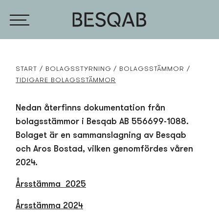
START
BOLAGSSTYRNING
BOLAGSSTÄMMOR
TIDIGARE BOLAGSSTÄMMOR
Nedan återfinns dokumentation från
bolagsstämmor i Besqab AB
556699-1088.
B
olaget är en samman­slagning av Besqab
och Aros Bostad, vilken genomfördes våren
2024.
Årsstämma 2025
Årsstämma 2024