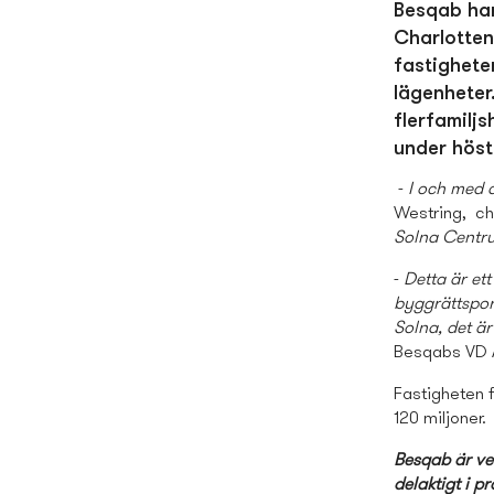
Besqab har
Charlotten
fastighete
lägenheter
flerfamiljs
under höst
-
I och med d
Westring, c
Solna Centru
-
Detta är ett
byggrättspor
Solna, det ä
Besqabs VD A
Fastigheten 
120 miljoner.
Besqab är ve
delaktigt i 