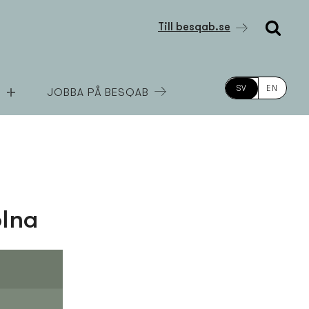
Till besqab.se
SV
EN
JOBBA PÅ BESQAB
olna