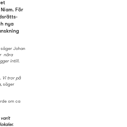
ret
 Niam. För
s­rätts­
ch nya
ranskning
säger Johan
er nära
er intill.
 Vi tror på
a,
säger
ärde om ca
varit
okaler.