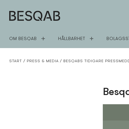
OM BESQAB
HÅLLBARHET
BOLAGSS
START
PRESS­ & MEDIA
BESQABS TIDIGARE PRESS­MED
Besqa