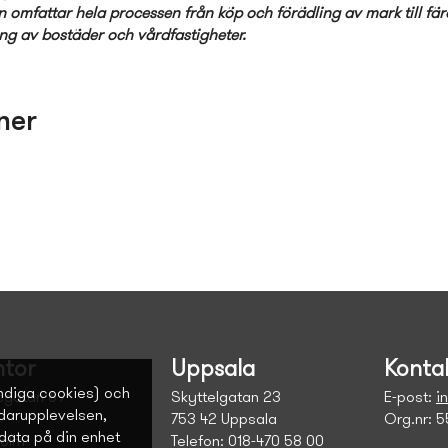
 omfattar hela processen från köp och förädling av mark till fär
ing av bostäder och vårdfastigheter.
ner
tor
Uppsala
Konta
ndiga cookies) och
sgatan 69
Skyttelgatan 23
E-post:
i
ndarupplevelsen,
753 42 Uppsala
Org.nr: 
data på din enhet
holm
Telefon: 018-470 58 00