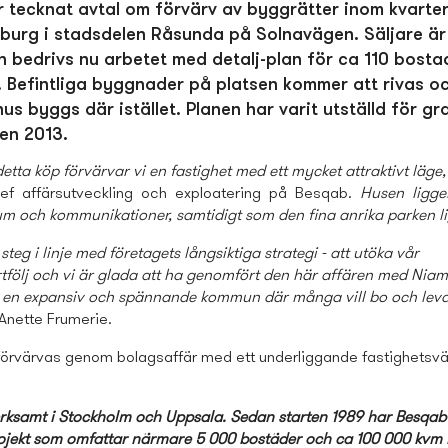
 tecknat avtal om förvärv av byggrätter inom kvarte
burg i stadsdelen Råsunda på Solnavägen. Säljare är
n bedrivs nu arbetet med detalj-plan för ca 110 bostad
. Befintliga byggnader på platsen kommer att rivas o
hus byggs där istället. Planen har varit utställd för g
en 2013.
etta köp förvärvar vi en fastighet med ett mycket attraktivt läge,
hef affärsutveckling och exploatering på Besqab.
Husen ligg
m och kommunikationer, samtidigt som den fina anrika parken ligg
 steg i linje med företagets långsiktiga strategi - att utöka vår
tfölj och vi är glada att ha genomfört den här affären med Niam.
r en expansiv och spännande kommun där många vill bo och lev
nette Frumerie.
förvärvas genom bolagsaffär med ett underliggande fastighets­v
rksamt i Stockholm och Uppsala. Sedan starten 1989 har Besqab 
projekt som omfattar närmare 5 000 bostäder och ca 100 000 kvm l