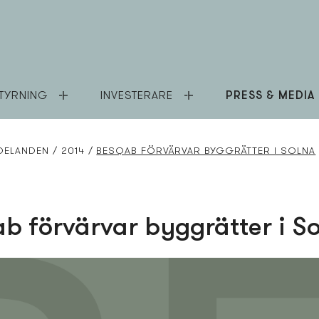
TYRNING
INVESTERARE
PRESS & MEDIA
DELANDEN
2014
BESQAB FÖRVÄRVAR BYGGRÄTTER I SOLNA
b förvärvar byggrätter i S