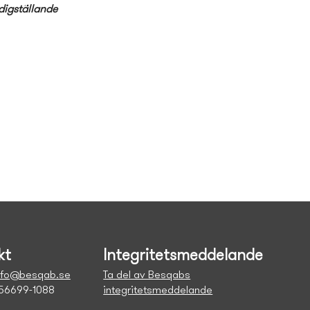
digställande
kt
Integritetsmeddelande
nfo@besqab.se
Ta del av Besqabs
556699-1088
integritetsmeddelande