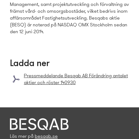
Management, samt projektutveckling och förvaltning av
främst vård- och omsorgsbostäder, vilket bedrivs inom
affärsområdet Fastighets­utveckling. Besqabs aktie
(BESQ) är noterad på NASDAQ OMX Stockholm sedan
den 12 juni 2014.
Ladda ner
Press­meddelande Besqab AB Förändring antalet
aktier och röster 140930
Läs mer på
besqab.se