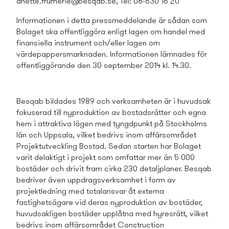
anette.frumerie@besqab.se
, Tel: 08-630 16 20
Informationen i detta press­meddelande är sådan som
Bolaget ska offentliggöra enligt lagen om handel med
finansiella instrument och/eller lagen om
värdepappersmarknaden. Informationen lämnades för
offentliggörande den 30 september 2014 kl. 14.30.
Besqab bildades 1989 och verksamheten är i huvudsak
fokuserad till nyproduktion av bostads­rätter och egna
hem i attraktiva lägen med tyngdpunkt på Stockholms
län och Uppsala, vilket bedrivs inom affärsområdet
Projektutveckling Bostad. Sedan starten har Bolaget
varit delaktigt i projekt som omfattar mer än 5 000
bostäder och drivit fram cirka 230 detaljplaner. Besqab
bedriver även uppdragsverksamhet i form av
projektledning med totalansvar åt externa
fastighetsägare vid deras nyproduktion av bostäder,
huvudsakligen bostäder upplåtna med hyresrätt, vilket
bedrivs inom affärsområdet Construction