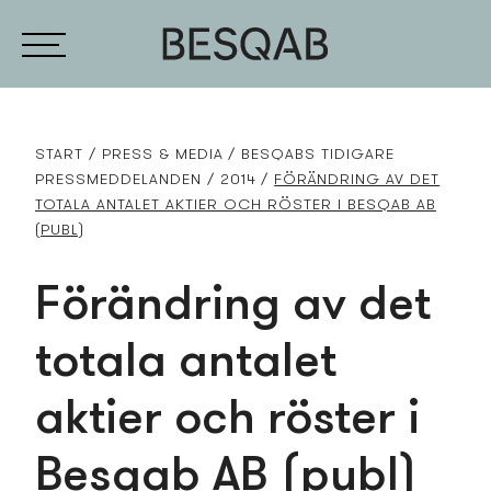
START
PRESS­ & MEDIA
BESQABS TIDIGARE
PRESS­MEDDELANDEN
2014
FÖRÄNDRING AV DET
TOTALA ANTALET AKTIER OCH RÖSTER I BESQAB AB
(PUBL)
Förändring av det
totala antalet
aktier och röster i
Besqab AB (publ)