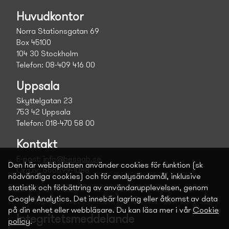
Huvudkontor
Norra Stationsgatan 69
Box 45100
104 30 Stockholm
Telefon: 08-409 416 00
Uppsala
Skyttelgatan 23
753 42 Uppsala
Telefon: 018-470 58 00
Kontakt
E-post:
info@besqab.se
Den här webbplatsen använder cookies för funktion (sk
Org.nr: 556699-1088
nödvändiga cookies) och för analysändamål, inklusive
statistik och förbättring av användarupplevelsen, genom
Google Analytics. Det innebär lagring eller åtkomst av data
på din enhet eller webbläsare. Du kan läsa mer i vår
Cookie
Integritetsmeddelande
policy
.