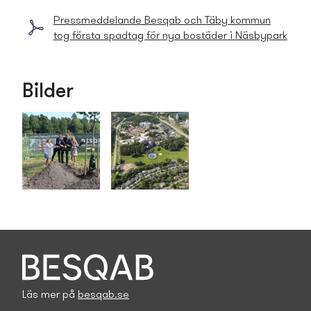
Press­meddelande Besqab och Täby kommun
tog första spadtag för nya bostäder i Näsbypark
Bilder
Läs mer på
besqab.se