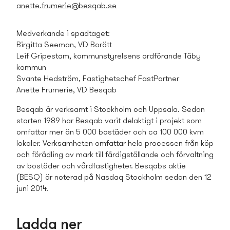
anette.frumerie@besqab.se
Medverkande i spadtaget:
Birgitta Seeman, VD Borätt
Leif Gripestam, kommunstyrelsens ordförande Täby
kommun
Svante Hedström, Fastighets­chef FastPartner
Anette Frumerie, VD Besqab
Besqab är verksamt i Stockholm och Uppsala. Sedan
starten 1989 har Besqab varit delaktigt i projekt som
omfattar mer än 5 000 bostäder och ca 100 000 kvm
lokaler. Verksamheten omfattar hela processen från köp
och förädling av mark till färdigställande och förvaltning
av bostäder och vårdfastigheter. Besqabs aktie
(BESQ) är noterad på Nasdaq Stockholm sedan den 12
juni 2014.
Ladda ner