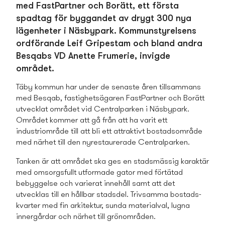
med FastPartner och Borätt, ett första
spadtag för byggandet av drygt 300 nya
lägenheter i Näsbypark. Kommunstyrelsens
ordförande Leif Gripestam och bland andra
Besqabs VD Anette Frumerie, invigde
området.
Täby kommun har under de senaste åren tillsamman­s
med Besqab, fastighetsägaren FastPartner och Borätt
utvecklat området vid Centralparken i Näsbypark.
Området kommer att gå från att ha varit ett
industriområde till att bli ett attraktivt bostads­område
med närhet till den nyrestaurerade Centralparken.
Tanken är att området ska ges en stadsmässig karaktär
med omsorgsfullt utformade gator med förtätad
bebyggelse och varierat innehåll samt att det
utvecklas till en hållbar stadsdel. Trivsamma bostads­
kvarter med fin arkitektur, sunda materialval, lugna
innergårdar och närhet till grönområden.