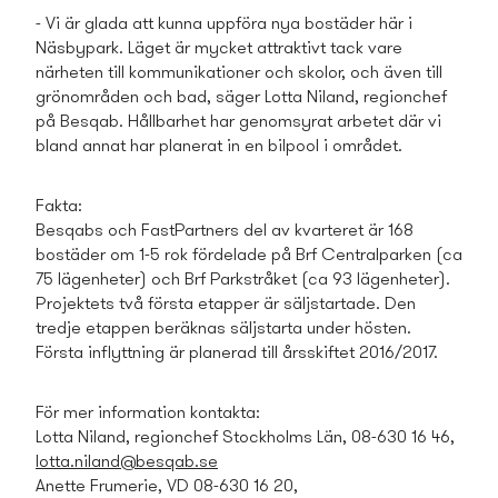
- Vi är glada att kunna uppföra nya bostäder här i
Näsbypark. Läget är mycket attraktivt tack vare
närheten till kommunikationer och skolor, och även till
grönområden och bad, säger Lotta Niland, regionchef
på Besqab. Hållbarhet har genomsyrat arbetet där vi
bland annat har planerat in en bilpool i området.
Fakta:
Besqabs och FastPartners del av kvarteret är 168
bostäder om 1-5 rok fördelade på Brf Centralparken (ca
75 lägenheter) och Brf Parkstråket (ca 93 lägenheter).
Projektets två första etapper är säljstartade. Den
tredje etappen beräknas säljstarta under hösten.
Första inflyttning är planerad till årsskiftet 2016/2017.
För mer information kontakta:
Lotta Niland, regionchef Stockholms Län, 08-630 16 46,
lotta.niland@besqab.se
Anette Frumerie, VD 08-630 16 20,