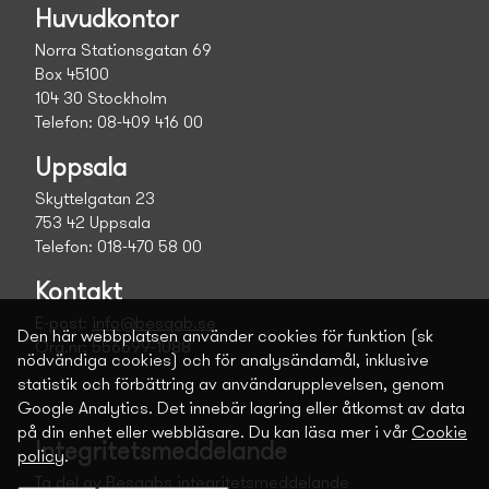
Huvudkontor
Norra Stationsgatan 69
Box 45100
104 30 Stockholm
Telefon: 08-409 416 00
Uppsala
Skyttelgatan 23
753 42 Uppsala
Telefon: 018-470 58 00
Kontakt
E-post:
info@besqab.se
Den här webbplatsen använder cookies för funktion (sk
Org.nr: 556699-1088
nödvändiga cookies) och för analysändamål, inklusive
statistik och förbättring av användarupplevelsen, genom
Google Analytics. Det innebär lagring eller åtkomst av data
på din enhet eller webbläsare. Du kan läsa mer i vår
Cookie
Integritetsmeddelande
policy
.
Ta del av Besqabs integritetsmeddelande