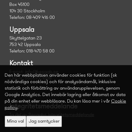
Box 45100
104 30 Stockholm
Telefon: 08-409 416 00
Uppsala
Skyttelgatan 23
753 42 Uppsala
Telefon: 018-470 58 00
Kontakt
E-post:
info@besqab.se
Den här webbplatsen använder cookies för funktion (sk
Org.nr: 556699-1088
nödvändiga cookies) och för analysändamål, inklusive
statistik och förbättring av användarupplevelsen, genom
Google Analytics. Det innebär lagring eller åtkomst av data
på din enhet eller webbläsare. Du kan läsa mer i vår
Cookie
Integritetsmeddelande
policy
.
Ta del av Besqabs integritetsmeddelande
Mina val
Jag samtycker