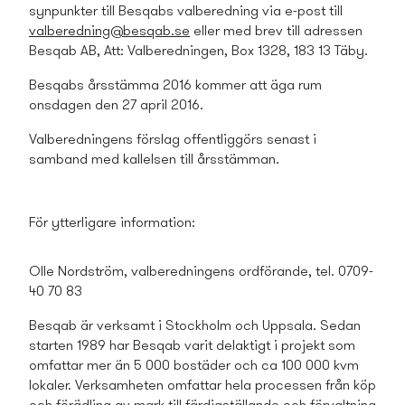
synpunkter till Besqabs valberedning via e-post till
valberedning@besqab.se
eller med brev till adressen
Besqab AB, Att: Valberedningen, Box 1328, 183 13 Täby.
Besqabs årsstämma 2016 kommer att äga rum
onsdagen den 27 april 2016.
Valberedningens förslag offentliggörs senast i
samband med kallelsen till årsstämman.
För ytterligare information:
Olle Nordström, valberedningens ordförande, tel. 0709-
40 70 83
Besqab är verksamt i Stockholm och Uppsala. Sedan
starten 1989 har Besqab varit delaktigt i projekt som
omfattar mer än 5 000 bostäder och ca 100 000 kvm
lokaler. Verksamheten omfattar hela processen från köp