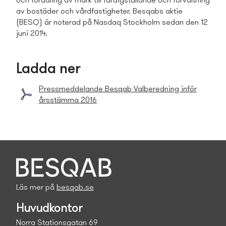
och förädling av mark till färdigställande och förvaltning
av bostäder och vårdfastigheter. Besqabs aktie
(BESQ) är noterad på Nasdaq Stockholm sedan den 12
juni 2014.
Ladda ner
Press­meddelande Besqab Valberedning inför
årsstämma 2016
Läs mer på
besqab.se
Huvudkontor
Norra Stationsgatan 69