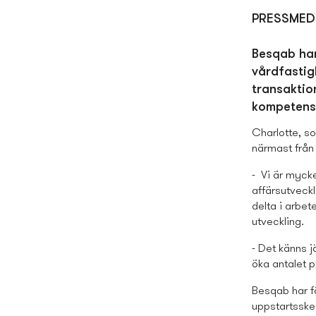
PRESS­MED
Besqab har
vårdfastig
transaktio
kompetensp
Charlotte, s
närmast från 
- Vi är mycke
affärs
utveckl
delta i
arbete
utveckling
.
- Det känns j
öka antalet p
Besqab har fö
uppstartssked