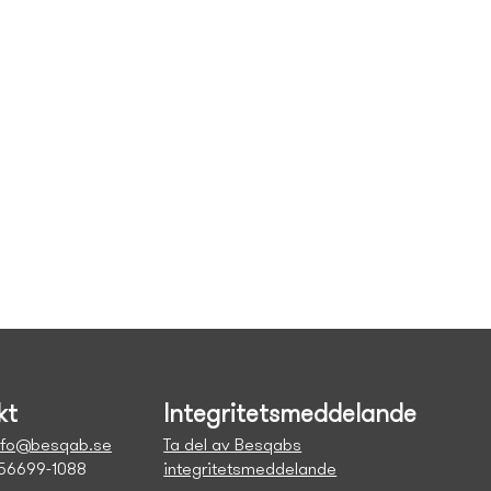
kt
Integritetsmeddelande
nfo@besqab.se
Ta del av Besqabs
556699-1088
integritetsmeddelande