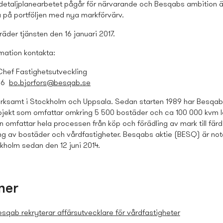
 detaljplanearbetet pågår för närvarande och Besqabs ambition ä
la på portföljen med nya markförvärv.
träder tjänsten den 16 januari 2017.
mation kontakta:
Chef Fastighets­utveckling
 56
bo.bjorfors@besqab.se
rksamt i Stockholm och Uppsala. Sedan starten 1989 har Besqab 
rojekt som omfattar omkring 5 500 bostäder och ca 100 000 kvm lo
omfattar hela processen från köp och förädling av mark till färd
ing av bostäder och vårdfastigheter. Besqabs aktie (BESQ) är no
holm sedan den 12 juni 2014.
ner
sqab rekryterar affärsutvecklare för vårdfastigheter