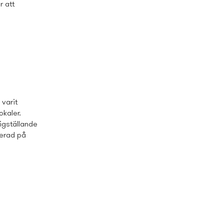
r att
varit
kaler.
igställande
terad på