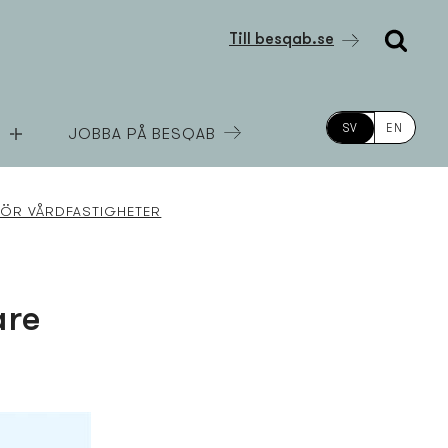
Till besqab.se
SV
EN
JOBBA PÅ BESQAB
FÖR VÅRDFASTIGHETER
are