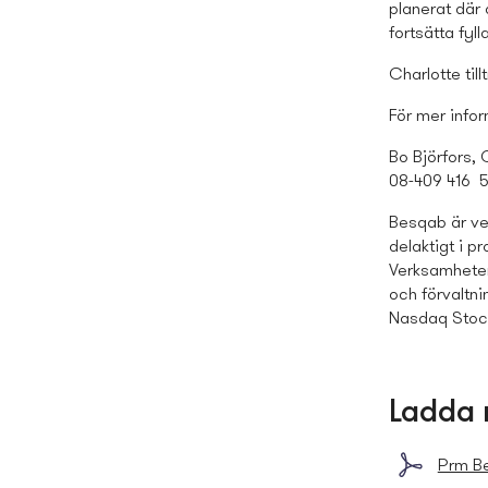
planerat där
fortsätta fyl
Charlotte till
För mer infor
Bo Björfors, 
08-409 416
Besqab är ve
delaktigt i p
Verksamheten 
och förvaltn
Nasdaq Stock
Ladda 
Prm Be