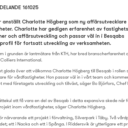
DELANDE 161025
 anställt Charlotte Högberg som ny affärsutvecklare 
heter. Charlotte har gedigen erfarenhet av fastighets
ner och affärsutveckling och passar väl in i Besqabs
rofil för fortsatt utveckling av verksamheten.
om i grunden är lantmätare från KTH, har bred branscherfarenhet
Colliers International.
t glada över att välkomna Charlotte Högberg till Besqab i rollen
are för vårdfastigheter. Hon passar väl in i vårt team och kommer 
t med företagets utveckling och tillväxt,
säger Bo Björfors, Chef 
ättekul att få vara en del av Besqab i detta expansiva skede när 
rojekt inom vårdfastigheter,
säger Charlotte Högberg.
r närvarande ett projekt i förvaltning, Silverpark i Täby. Två vårdp
et; ett i Nacka och ett i Spånga. I Riddersvik är ytterligare ett pr