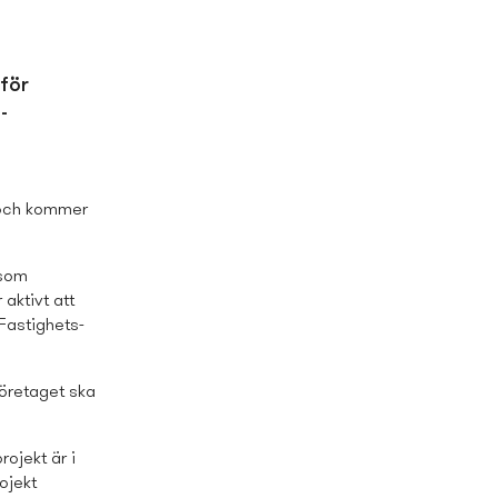
för
­
 och kommer
 som
aktivt att
Fastighets­
företaget ska
rojekt är i
ojekt