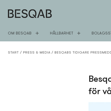
OM BESQAB
HÅLLBARHET
BOLAGSS
START
PRESS­ & MEDIA
BESQABS TIDIGARE PRESS­MED
Besqa
för v