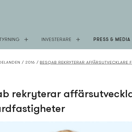
TYRNING
INVESTERARE
PRESS & MEDIA
DELANDEN
2016
BESQAB REKRYTERAR AFFÄRSUTVECKLARE 
b rekryterar affärsutveckl
årdfastigheter