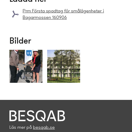
Prm Första spadtag för smålägenheter i
Bagarmossen 160906
Bilder
Läs mer på
besqab.se