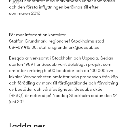
Bygget har startat med markarbeten under sommaren
och den första inflyttningen beräknas till efter
sommaren 2017.
För mer information kontakta:
Staffan Grundmark, regionchef Stockholms stad
08-409 416 30,
staffan.grundmark@besqab.se
Besqab är verksamt i Stockholm och Uppsala. Sedan
starten 1989 har Besqab varit delaktigt i projekt som
omfattar omkring 5 500 bostäder och ca 100 000 kvm
lokaler. Verksamheten omfattar hela processen från köp
och förädling av mark till färdigställande och förvaltning
av bostäder och vårdfastigheter. Besqabs aktie
(BESQ) är noterad på Nasdaq Stockholm sedan den 12
juni 2014.
Ladda ner