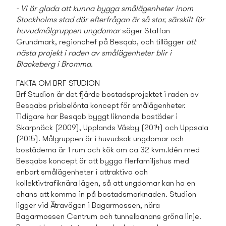
- Vi är glada att kunna bygga smålägenheter inom
Stockholms stad där efterfrågan är så stor, särskilt för
huvudmålgruppen ungdomar
säger Staffan
Grundmark, regionchef på Besqab, och tillägger
att
nästa projekt i raden av smålägenheter blir i
Blackeberg i Bromma.
FAKTA OM BRF STUDION
Brf Studion är det fjärde bostads­projektet i raden av
Besqabs prisbelönta koncept för smålägenheter.
Tidigare har Besqab byggt liknande bostäder i
Skarpnäck (2009), Upplands Väsby (2014) och Uppsala
(2015). Målgruppen är i huvudsak ungdomar och
bostäderna är 1 rum och kök om ca 32 kvm.
Idén med
Besqabs koncept är att bygga flerfamiljshus med
enbart smålägenheter i attraktiva och
kollektivtrafiknära lägen, så att ungdomar kan ha en
chans att komma in på bostads­marknaden.
Studion
ligger vid Ätravägen i Bagarmossen, nära
Bagarmossen Centrum och tunnelbanans gröna linje.