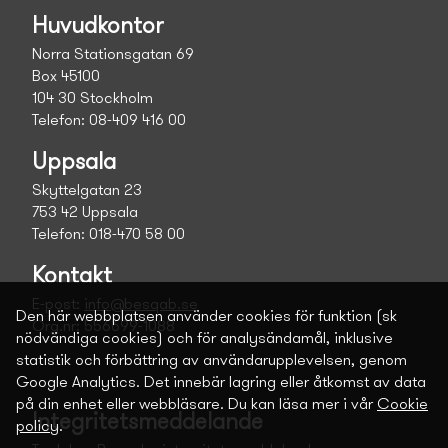
Huvudkontor
Norra Stationsgatan 69
Box 45100
104 30 Stockholm
Telefon: 08-409 416 00
Uppsala
Skyttelgatan 23
753 42 Uppsala
Telefon: 018-470 58 00
Kontakt
E-post:
info@besqab.se
Den här webbplatsen använder cookies för funktion (sk
Org.nr: 556699-1088
nödvändiga cookies) och för analysändamål, inklusive
statistik och förbättring av användarupplevelsen, genom
Google Analytics. Det innebär lagring eller åtkomst av data
på din enhet eller webbläsare. Du kan läsa mer i vår
Cookie
Integritetsmeddelande
policy
.