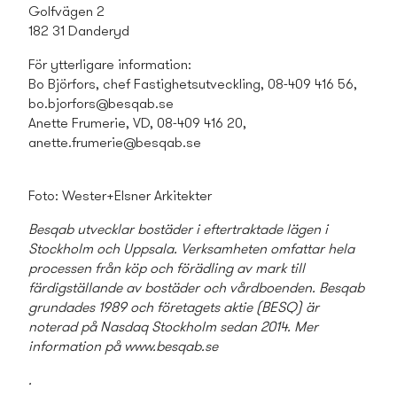
Golfvägen 2
182 31 Danderyd
För ytterligare information:
Bo Björfors, chef Fastighets­utveckling, 08-409 416 56,
bo.bjorfors@besqab.se
Anette Frumerie, VD, 08-409 416 20,
anette.frumerie@besqab.se
Foto: Wester+Elsner Arkitekter
Besqab utvecklar bostäder i eftertraktade lägen i
Stockholm och Uppsala. Verksamheten omfattar hela
processen från köp och förädling av mark till
färdigställande av bostäder och vårdboenden. Besqab
grundades 1989 och företagets aktie (BESQ) är
noterad på Nasdaq Stockholm sedan 2014. Mer
information på www.besqab.se
.