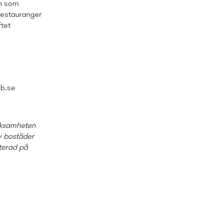
en som
restauranger
ftet
ab.se
erksamheten
v bostäder
terad på