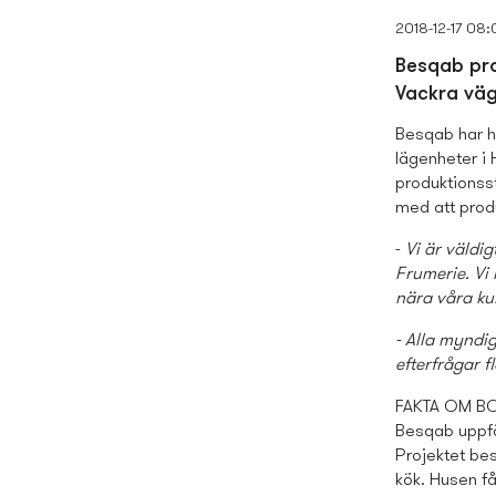
2018-12-17 08:
Besqab pro
Vackra väg
Besqab har hi
lägenheter i
produktionss
med att produ
-
Vi är väldi
Frumerie. Vi 
nära våra ku
- Alla myndig
efterfrågar f
FAKTA OM B
Besqab uppfö
Projektet bes
kök. Husen få