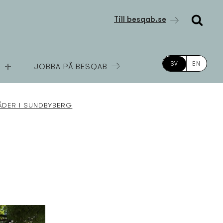
Till besqab.se
SV
EN
JOBBA PÅ BESQAB
ÄDER I SUNDBYBERG