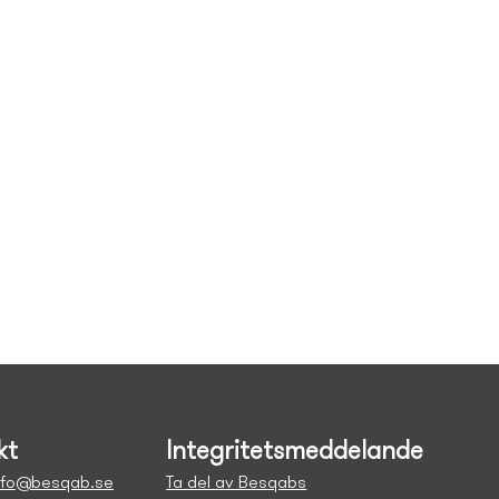
kt
Integritetsmeddelande
nfo@besqab.se
Ta del av Besqabs