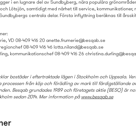
igger i en lugnare del av Sundbyberg, nära populära grönområd
ch Lötsjön, samtidigt med närhet till service, kommunikationer, 
 Sundbybergs centrala delar. Första inflyttning beräknas till årsski
ner:
rie, VD 08-409 416 20
anette.frumerie@besqab.se
regionchef
08-409 416 46
lotta.niland@besqab.se
rling, kommunikationschef 08-409 416 26
christina.durling@besq
klar bostäder i eftertraktade lägen i Stockholm och Uppsala. V
 processen från köp och förädling av mark till färdigställande a
den. Besqab grundades 1989 och företagets aktie (BESQ) är no
kholm sedan 2014. Mer information på
www.besqab.se
ner