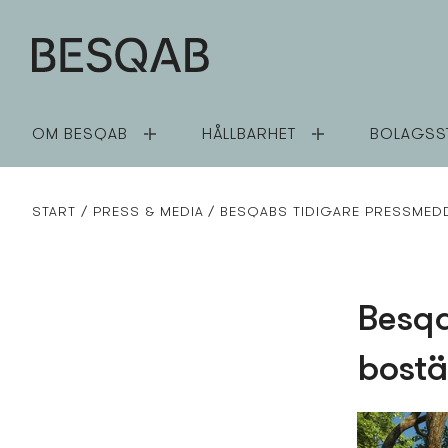
OM BESQAB
HÅLLBARHET
BOLAGSS
START
PRESS­ & MEDIA
BESQABS TIDIGARE PRESS­MED
Besqa
bostä