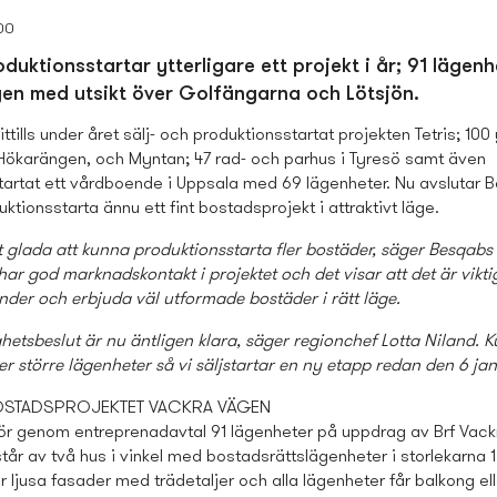
00
duktionsstartar ytterligare ett projekt i år; 91 lägen
en med utsikt över Golfängarna och Lötsjön.
ttills under året sälj- och produktionsstartat projekten Tetris; 100
 Hökarängen, och Myntan; 47 rad- och parhus i Tyresö samt även
tartat ett vårdboende i Uppsala med 69 lägenheter. Nu avslutar 
ktionsstarta ännu ett fint bostads­projekt i attraktivt läge.
gt glada att kunna produktionsstarta fler bostäder, säger Besqabs
har god marknadskontakt i projektet och det visar att det är vikti
nder och erbjuda väl utformade bostäder i rätt läge.
hetsbeslut är nu äntligen klara, säger regionchef Lotta Niland. 
ler större lägenheter så vi säljstartar en ny etapp redan den 6 ja
OSTADS­PROJEKTET VACKRA VÄGEN
r genom entreprenadavtal 91 lägenheter på uppdrag av Brf Vack
tår av två hus i vinkel med bostads­rättslägenheter i storlekarna 1
r ljusa fasader med trädetaljer och alla lägenheter får balkong ell