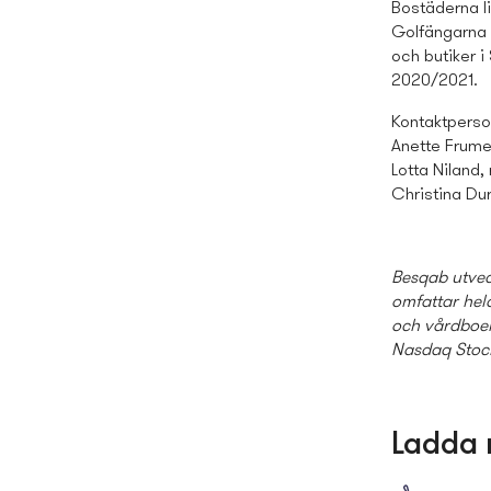
Bostäderna l
Golfängarna o
och butiker i
2020/2021.
Kontaktperso
Anette Frume
Lotta Niland,
Christina Du
Besqab utvec
omfattar hela
och vårdboen
Nasdaq Stoc
Ladda 