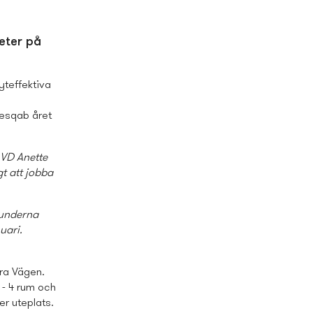
heter på
 yteffektiva
Besqab året
 VD Anette
gt att jobba
Kunderna
nuari.
ra Vägen.
 - 4 rum och
er uteplats.