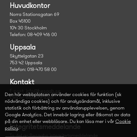
Huvudkontor
Norra Stationsgatan 69
Box 45100
104 30 Stockholm
Telefon: 08-409 416 00
Uppsala
Skyttelgatan 23
753 42 Uppsala
Telefon: 018-470 58 00
Kontakt
E-post:
info@besqab.se
Den här webbplatsen använder cookies för funktion (sk
Org.nr: 556699-1088
nödvändiga cookies) och för analysändamål, inklusive
statistik och förbättring av användarupplevelsen, genom
Google Analytics. Det innebär lagring eller åtkomst av data
på din enhet eller webbläsare. Du kan läsa mer i vår
Cookie
Integritetsmeddelande
policy
.
Ta del av Besqabs integritetsmeddelande