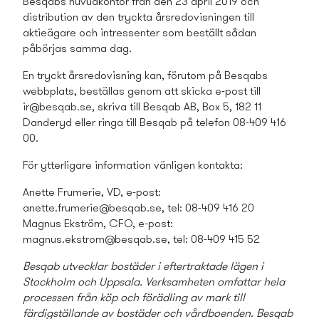
Besqabs huvudkontor från den
23 april
2019 och
distribution av den tryckta årsredovisningen till
aktieägare och intressenter som beställt sådan
påbörjas samma dag.
En tryckt årsredovisning kan, förutom på Besqabs
webbplats, beställas genom att skicka e-post till
ir@besqab.se
, skriva till Besqab AB, Box 5, 182 11
Danderyd eller ringa till Besqab på telefon 08-409 416
00.
För ytterligare information vänligen kontakta:
Anette Frumerie, VD, e-post:
anette.frumerie@besqab.se
, tel: 08-409 416 20
Magnus Ekström, CFO, e-post:
magnus.ekstrom@besqab.se
, tel: 08-409 415 52
Besqab utvecklar bostäder i eftertraktade lägen i
Stockholm och Uppsala. Verksamheten omfattar hela
processen från köp och förädling av mark till
färdigställande av bostäder och vårdboenden. Besqab