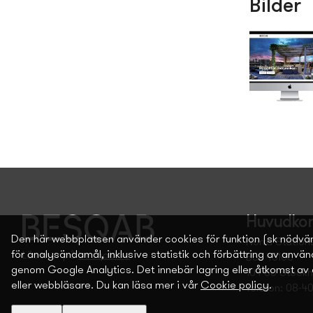
Bilder
Huvudkon
Den här webbplatsen använder cookies för funktion (sk nödvä
Norra Station
för analysändamål, inklusive statistik och förbättring av anvä
Läs mer på
besqab.se
Box 45100
genom Google Analytics. Det innebär lagring eller åtkomst av 
104 30 Stock
eller webbläsare. Du kan läsa mer i vår
Cookie policy
.
Telefon: 08-4