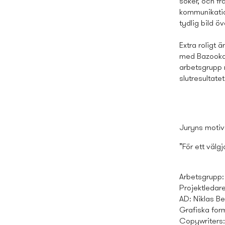
söker, och fr
kommunikatio
tydlig bild ö
Extra roligt 
med Bazooka s
arbetsgrupp m
slutresultatet
Juryns motiv
”För ett välg
Arbetsgrupp:
Projektledar
AD: Niklas B
Grafiska for
Copywriters: 