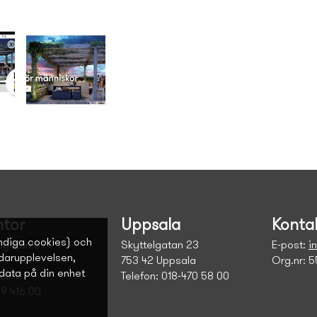
tor
Uppsala
Konta
ndiga cookies) och
sgatan 69
Skyttelgatan 23
E-post:
i
ndarupplevelsen,
753 42 Uppsala
Org.nr: 
data på din enhet
holm
Telefon: 018-470 58 00
09 416 00