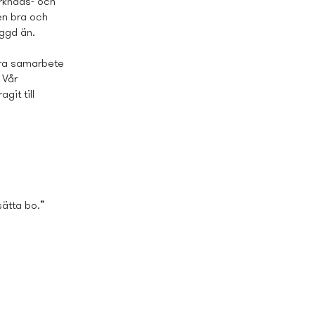
arknads- och
en bra och
yggd än.
nära samarbete
 Vår
git till
sätta bo.”