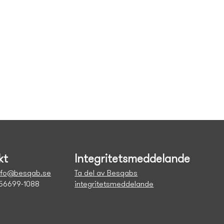
kt
Integritetsmeddelande
nfo@besqab.se
Ta del av Besqabs
556699-1088
integritetsmeddelande