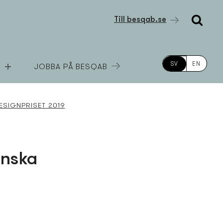
Till besqab.se
SV
EN
JOBBA PÅ BESQAB
ESIGNPRISET 2019
enska