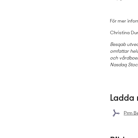
För mer infor
Christina Du
Besqab utvec
omfattar hela
och vårdboen
Nasdaq Stoc
Ladda 
Prm Be