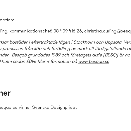
mation:
rling, kommunikationschef, 08-409 416 26,
christina.durling@bes
klar bostäder i eftertraktade lägen i Stockholm och Uppsala. V
 processen från köp och förädling av mark till färdigställande a
den. Besqab grundades 1989 och företagets aktie (BESQ) är no
kholm sedan 2014. Mer information på
www.besqab.se
ner
sqab.se vinner Svenska Designpriset