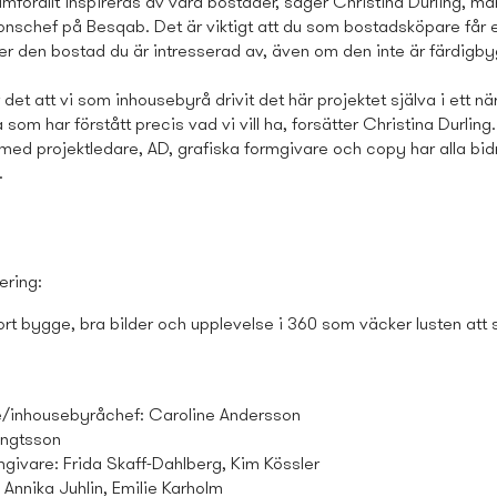
amförallt inspireras av våra bostäder, säger Christina Durling, m
nschef på Besqab. Det är viktigt att du som bostads­köpare får 
ver den bostad du är intresserad av, även om den inte är färdigb
är det att vi som inhousebyrå drivit det här projektet själva i ett 
om har förstått precis vad vi vill ha, forsätter Christina Durling.
ed projektledare, AD, grafiska formgivare och copy har alla bidra
.
ering:
jort bygge, bra bilder och upplevelse i 360 som väcker lusten att 
e/inhousebyråchef: Caroline Andersson
engtsson
mgivare: Frida Skaff-Dahlberg, Kim Kössler
Annika Juhlin, Emilie Karholm