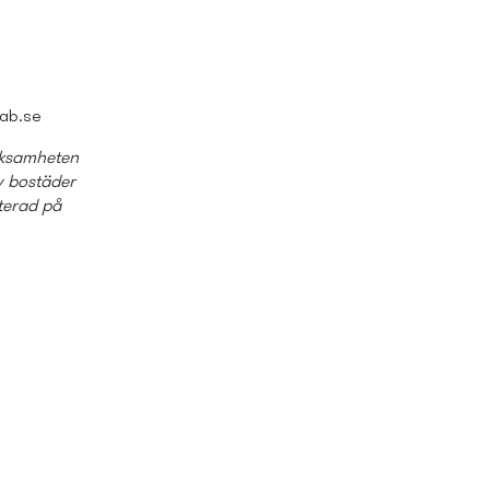
qab.se
erksamheten
v bostäder
terad på