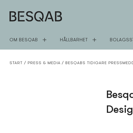
OM BESQAB
HÅLLBARHET
BOLAGSS
START
PRESS­ & MEDIA
BESQABS TIDIGARE PRESS­MED
Besqa
Desig