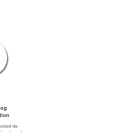
tog
tion
bostad de