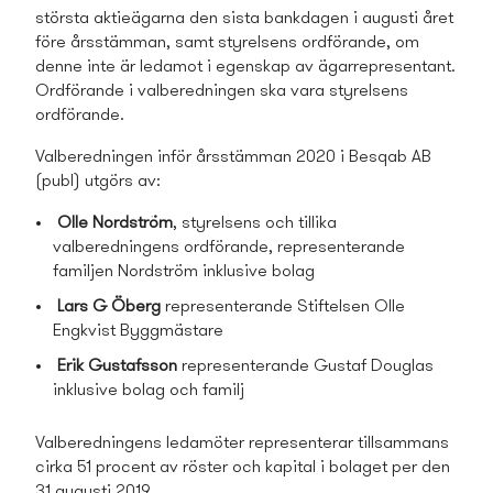
största aktieägarna den sista bankdagen i augusti året
före årsstämman, samt styrelsens ordförande, om
denne inte är ledamot i egenskap av ägarrepresentant.
Ordförande i valberedningen ska vara styrelsens
ordförande.
Valberedningen inför årsstämman 2020 i Besqab AB
(publ) utgörs av:
Olle Nordström
, styrelsens och tillika
valberedningens ordförande, representerande
familjen Nordström inklusive bolag
Lars G Öberg
representerande Stiftelsen Olle
Engkvist Byggmästare
Erik Gustafsson
representerande Gustaf Douglas
inklusive bolag och familj
Valberedningens ledamöter representerar tillsamman­s
cirka 51 procent av röster och kapital i bolaget per den
31 augusti 2019.