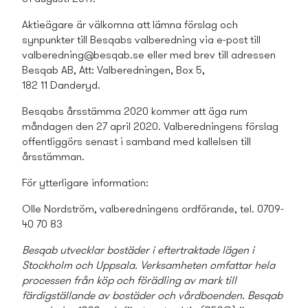
Aktieägare är välkomna att lämna förslag och
synpunkter till Besqabs valberedning via e-post till
valberedning@besqab.se
eller med brev till adressen
Besqab AB, Att: Valberedningen, Box 5,
182 11 Danderyd.
Besqabs årsstämma 2020 kommer att äga rum
måndagen den 27 april 2020. Valberedningens förslag
offentliggörs senast i samband med kallelsen till
årsstämman.
För ytterligare information:
Olle Nordström, valberedningens ordförande, tel. 0709-
40 70 83
Besqab utvecklar bostäder i eftertraktade lägen i
Stockholm och Uppsala. Verksamheten omfattar hela
processen från köp och förädling av mark till
färdigställande av bostäder och vårdboenden. Besqab