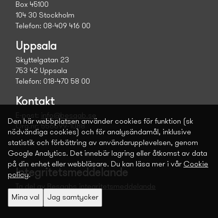
Box 45100
104 30 Stockholm
Telefon: 08-409 416 00
Uppsala
Skyttelgatan 23
753 42 Uppsala
Telefon: 018-470 58 00
Kontakt
E-post:
info@besqab.se
Den här webbplatsen använder cookies för funktion (sk
Org.nr: 556699-1088
nödvändiga cookies) och för analysändamål, inklusive
statistik och förbättring av användarupplevelsen, genom
Google Analytics. Det innebär lagring eller åtkomst av data
på din enhet eller webbläsare. Du kan läsa mer i vår
Cookie
Integritetsmeddelande
policy
.
Ta del av Besqabs integritetsmeddelande
Mina val
Jag samtycker