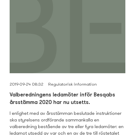
2019-09-24 08:32
Regulatorisk information
Valberedningens ledamöter inför Besqabs
årsstämma 2020 har nu utsetts.
I enlighet med av årsstämman beslutade instruktioner
ska styrelsens ordförande samman­kalla en
valberedning bestående av tre eller fyra ledamöter: en
ledamot utsedd av var och en av de tre till röstetalet