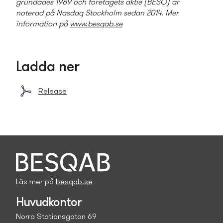
grundades 1989 och företagets aktie (BESQ) är
noterad på Nasdaq Stockholm sedan 2014. Mer
information på
www.besqab.se
Ladda ner
Release
Läs mer på
besqab.se
Huvudkontor
Norra Stationsgatan 69