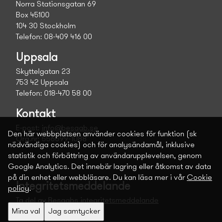
Norra Stationsgatan 69
Box 45100
104 30 Stockholm
Telefon: 08-409 416 00
Uppsala
Skyttelgatan 23
753 42 Uppsala
Telefon: 018-470 58 00
Kontakt
E-post:
info@besqab.se
Den här webbplatsen använder cookies för funktion (sk
Org.nr: 556699-1088
nödvändiga cookies) och för analysändamål, inklusive
statistik och förbättring av användarupplevelsen, genom
Google Analytics. Det innebär lagring eller åtkomst av data
på din enhet eller webbläsare. Du kan läsa mer i vår
Cookie
Integritetsmeddelande
policy
.
Ta del av Besqabs integritetsmeddelande
Mina val
Jag samtycker