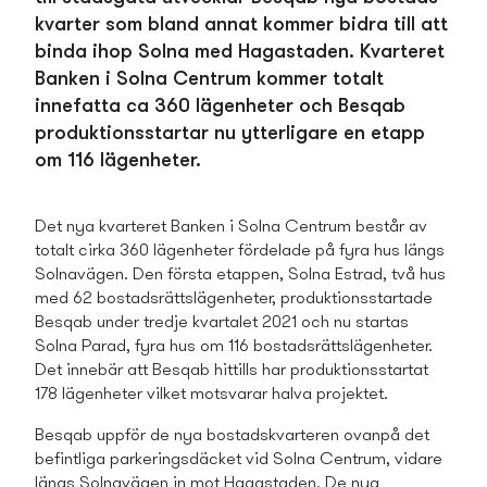
kvarter som bland annat kommer bidra till att
binda ihop Solna med Hagastaden. Kvarteret
Banken i Solna Centrum kommer totalt
innefatta ca 360 lägenheter och Besqab
produktionsstartar nu ytterligare en etapp
om 116 lägenheter.
Det nya kvarteret Banken i Solna Centrum består av
totalt cirka 360 lägenheter fördelade på fyra hus längs
Solnavägen. Den första etappen, Solna Estrad, två hus
med 62 bostads­rättslägenheter, produktionsstartade
Besqab under tredje kvartalet 2021 och nu startas
Solna Parad, fyra hus om 116 bostads­rättslägenheter.
Det innebär att Besqab hittills har produktionsstartat
178 lägenheter vilket motsvarar halva projektet.
Besqab uppför de nya bostads­kvarteren ovanpå det
befintliga parkeringsdäcket vid Solna Centrum, vidare
längs Solnavägen in mot Hagastaden. De nya