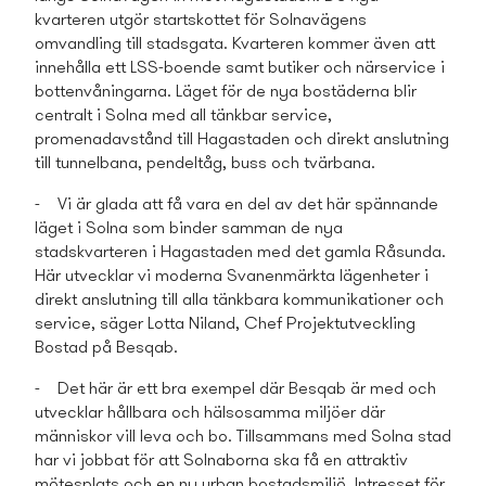
kvarteren utgör startskottet för Solnavägens
omvandling till stadsgata. Kvarteren kommer även att
innehålla ett LSS-boende samt butiker och närservice i
bottenvåningarna. Läget för de nya bostäderna blir
centralt i Solna med all tänkbar service,
promenadavstånd till Hagastaden och direkt anslutning
till tunnelbana, pendeltåg, buss och tvärbana.
- Vi är glada att få vara en del av det här spännande
läget i Solna som binder samman­ de nya
stadskvarteren i Hagastaden med det gamla Råsunda.
Här utvecklar vi moderna Svanenmärkta lägenheter i
direkt anslutning till alla tänkbara kommunikationer och
service, säger Lotta Niland, Chef Projektutveckling
Bostad på Besqab.
- Det här är ett bra exempel där Besqab är med och
utvecklar hållbara och hälsosamma miljöer där
människor vill leva och bo. Tillsamman­s med Solna stad
har vi jobbat för att Solnaborna ska få en attraktiv
mötesplats och en ny urban bostads­miljö. Intresset för