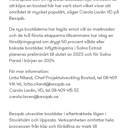
att köpa en bostad här har varit stort vilket visar att
området är mycket populärt, säger Carola Lavén VD på
Besqab.
De nya bostäderna har tagits emot väl av marknaden
och de två första etapperna tillsamman­s har idag en
försäljningsgrad om drygt 50 procent sålda eller
bokade bostäder. Inflyttningarna i Solna Estrad
planeras preliminärt till slutet av 2023 och för Solna
Parad i början av 2024.
För mer information:
Lotta Niland, Chef Projektutveckling Bostad, tel 08-409
416 46,
lotta.niland@besqab.se
Carola Lavén, VD, tel 08-409 415 57,
carola.laven@besqab.se
Besqab utvecklar bostäder i eftertraktade lägen i
Stockholm och Uppsala. Verksamheten omfattar hela
processen från köp och förädling av mark till