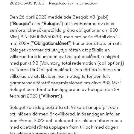
2023-05-05 15:00
Regulatorisk information
Den 26 april 2023 meddelade Besqab AB (publ)
(”
Besqab
” eller ”
Bolaget
”) att innehavarna av dess
seniora icke-säkerställda gröna obligationer om 800
Mkr (ISIN: SE0015950233) med ordinarie förfall den 14
maj 2024 (”
Obligationslånet
”) har underrättats om att
Bolaget kommer att utnyttja rätten att påkalla en
villkorad förtida inlösen av Obligationslånet i enlighet
med punkt 9.3 (Voluntary total redemption (call option))
i villkoren för Obligationslånet. Den förtida inlösen var
villkorad av att likviden har mottagits för den fullt
garanterade företrädesemissionen om cirka 833 Mkr i
Bolaget som först offentliggjordes av Bolaget den 24
februari 2023 (”
Villkoret
”).
Bolaget kan idag bekräfta att Villkoret är uppfyllt och
att inlösen därmed är ovillkorad. Inlösendagen infaller
den 24 maj 2023 och beloppet för inlösen tillsamman­s
med obetald ränta upplupen fram till och med dagen
för inlösen kommer att betalas till