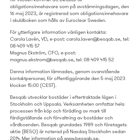
obligationsinnehavare som på avstämningsdagen, den
16 maj 2023, är registrerad som obligationsinnehavare
i skuldboken som hålls av Euroclear Sweden.
För ytterligare information vänligen kontakta:
Carola Lavén, VD, e-post:
carola.laven@besqab.se
, tel:
08-409 415 57
Magnus Ekström, CFO, e-post:
magnus.ekstrom@besqab.se
, tel: 08-409 415 52
Denna information lämnades, genom ovanstående
kontaktpersoner, för offentliggörande den 5 maj 2023
klockan 15:00 (CEST).
Besqab utvecklar bostäder i eftertraktade lägen i
Stockholm och Uppsala. Verksamheten omfattar hela
processen från köp och förädling av mark till
färdigställande och förvaltning av bostäder och
vårdboenden. Besqab grundades 1989 och företagets
aktie (BESQ) är noterad på Nasdaq Stockholm sedan
2014. Mer information på www.besqab.se.