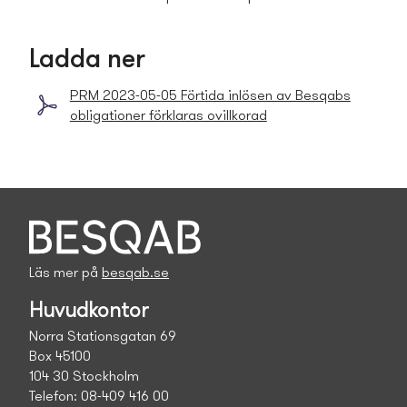
Ladda ner
PRM 2023-05-05 Förtida inlösen av Besqabs
obligationer förklaras ovillkorad
Läs mer på
besqab.se
Huvudkontor
Norra Stationsgatan 69
Box 45100
104 30 Stockholm
Telefon: 08-409 416 00