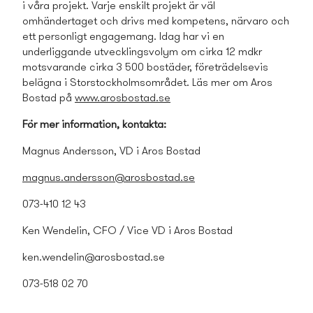
i våra projekt. Varje enskilt projekt är väl
omhändertaget och drivs med kompetens, närvaro och
ett personligt engagemang. Idag har vi en
underliggande utvecklings­volym om cirka 12 mdkr
motsvarande cirka 3 500 bostäder, företrädelsevis
belägna i Storstockholmsområdet. Läs mer om Aros
Bostad på
www.arosbostad.se
För mer information, kontakta:
Magnus Andersson, VD i Aros Bostad
magnus.andersson@arosbostad.se
073-410 12 43
Ken Wendelin, CFO / Vice VD i Aros Bostad
ken.wendelin@arosbostad.se
073-518 02 70