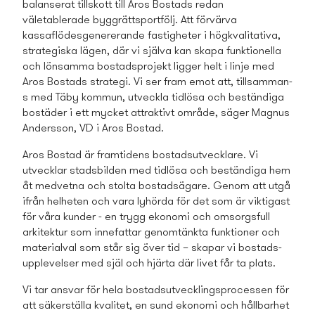
balanserat tillskott till Aros Bostads­ redan
väletablerade byggrättsportfölj. Att förvärva
kassaflödesgenererande fastigheter i högkvalitativa,
strategiska lägen, där vi själva kan skapa funktionella
och lönsamma bostads­projekt ligger helt i linje med
Aros Bostads­ strategi. Vi ser fram emot att, tillsamman­
s med Täby kommun, utveckla tidlösa och beständiga
bostäder i ett mycket attraktivt område, säger Magnus
Andersson, VD i Aros Bostad.
Aros Bostad är framtidens bostads­utvecklare. Vi
utvecklar stadsbilden med tidlösa och beständiga hem
åt medvetna och stolta bostadsägare. Genom att utgå
ifrån helheten och vara lyhörda för det som är viktigast
för våra kunder - en trygg ekonomi och omsorgsfull
arkitektur som innefattar genomtänkta funktioner och
materialval som står sig över tid – skapar vi bostads­
upplevelser med själ och hjärta där livet får ta plats.
Vi tar ansvar för hela bostads­utvecklings­processen för
att säkerställa kvalitet, en sund ekonomi och hållbarhet