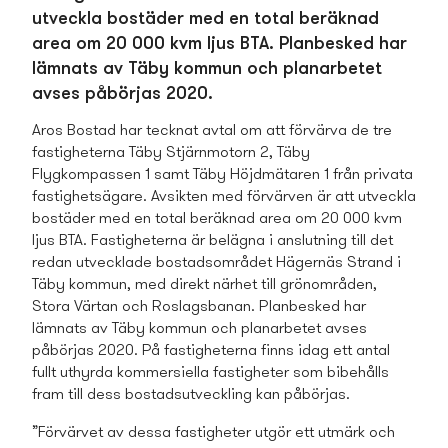
utveckla bostäder med en total beräknad
area om 20 000 kvm ljus BTA. Planbesked har
lämnats av Täby kommun och planarbetet
avses påbörjas 2020.
Aros Bostad har tecknat avtal om att förvärva de tre
fastigheterna Täby Stjärnmotorn 2, Täby
Flygkompassen 1 samt Täby Höjdmätaren 1 från privata
fastighetsägare. Avsikten med förvärven är att utveckla
bostäder med en total beräknad area om 20 000 kvm
ljus BTA. Fastigheterna är belägna i anslutning till det
redan utvecklade bostads­området Hägernäs Strand i
Täby kommun, med direkt närhet till grönområden,
Stora Värtan och Roslagsbanan. Planbesked har
lämnats av Täby kommun och planarbetet avses
påbörjas 2020. På fastigheterna finns idag ett antal
fullt uthyrda kommersiella fastigheter som bibehålls
fram till dess bostads­utveckling kan påbörjas.
”Förvärvet av dessa fastigheter utgör ett utmärk och