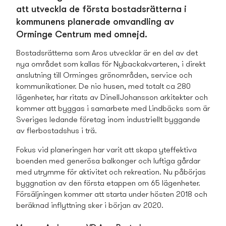
att utveckla de första bostads­rätterna i
kommunens planerade omvandling av
Orminge Centrum med omnejd.
Bostads­rätterna som Aros utvecklar är en del av det
nya området som kallas för Nybackakvarteren, i direkt
anslutning till Orminges grönområden, service och
kommunikationer. De nio husen, med totalt ca 280
lägenheter, har ritats av DinellJohansson arkitekter och
kommer att byggas i samarbete med Lindbäcks som är
Sveriges ledande företag inom industriellt byggande
av flerbostads­hus i trä.
Fokus vid planeringen har varit att skapa yteffektiva
boenden med generösa balkonger och luftiga gårdar
med utrymme för aktivitet och rekreation. Nu påbörjas
byggnation av den första etappen om 65 lägenheter.
Försäljningen kommer att starta under hösten 2018 och
beräknad inflyttning sker i början av 2020.