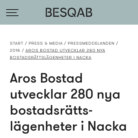
START
PRESS­ & MEDIA
PRESS­MEDDELANDEN
2018
AROS BOSTAD UTVECKLAR 280 NYA
BOSTADS­RÄTTS­LÄGENHETER I NACKA
Aros Bostad
utvecklar 280 nya
bostads­rätts­
lägenheter i Nacka