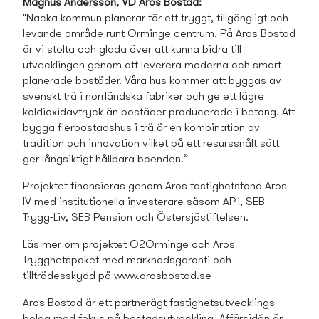
Magnus Andersson, VD Aros Bostad:
"Nacka kommun planerar för ett tryggt, tillgängligt och
levande område runt Orminge centrum. På Aros Bostad
är vi stolta och glada över att kunna bidra till
utvecklingen genom att leverera moderna och smart
planerade bostäder. Våra hus kommer att byggas av
svenskt trä i norrländska fabriker och ge ett lägre
koldioxidavtryck än bostäder producerade i betong. Att
bygga flerbostads­hus i trä är en kombination av
tradition och innovation vilket på ett resurssnålt sätt
ger långsiktigt hållbara boenden.”
Projektet finansieras genom Aros fastighets­fond Aros
IV med institutionella investerare såsom AP1, SEB
Trygg-Liv, SEB Pension och Östersjöstiftelsen.
Läs mer om projektet O2Orminge och Aros
Trygghetspaket med marknadsgaranti och
tillträdesskydd på www.arosbostad.se
Aros Bostad är ett partnerägt fastighets­utvecklings­
bolag med fokus på bostads­utveckling. Affärsidén är