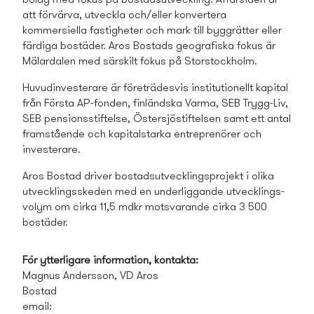
att förvärva, utveckla och/eller konvertera
kommersiella fastigheter och mark till byggrätter eller
färdiga bostäder. Aros Bostads­ geografiska fokus är
Mälardalen med särskilt fokus på Storstockholm.
Huvudinvesterare är företrädesvis institutionellt kapital
från Första AP-fonden, finländska Varma, SEB Trygg-Liv,
SEB pensionsstiftelse, Östersjöstiftelsen samt ett antal
framstående och kapitalstarka entreprenörer och
investerare.
Aros Bostad driver bostads­utvecklings­projekt i olika
utvecklings­skeden med en underliggande utvecklings­
volym om cirka 11,5 mdkr motsvarande cirka 3 500
bostäder.
För ytterligare information, kontakta:
Magnus Andersson, VD Aros
Bostad
email: