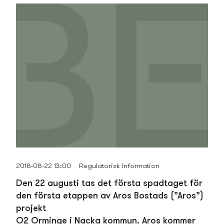
2018-08-22 13:00
Regulatorisk information
Den 22 augusti tas det första spadtaget för
den första etappen av Aros Bostads­ (”Aros”)
projekt
O2 Orminge i Nacka kommun. Aros kommer