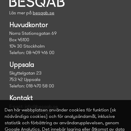
Läs mer på
besqab.se
Huvudkontor
Norra Stationsgatan 69
Box 45100
104 30 Stockholm
Telefon: 08-409 416 00
Uppsala
Skyttelgatan 23
753 42 Uppsala
Telefon: 018-470 58 00
Kontakt
E-post:
info@besqab.se
Den här webbplatsen använder cookies för funktion (sk
Org.nr: 556699-1088
nödvändiga cookies) och för analysändamål, inklusive
statistik och förbättring av användarupplevelsen, genom
Google Analytics. Det innebär lagring eller åtkomst av data