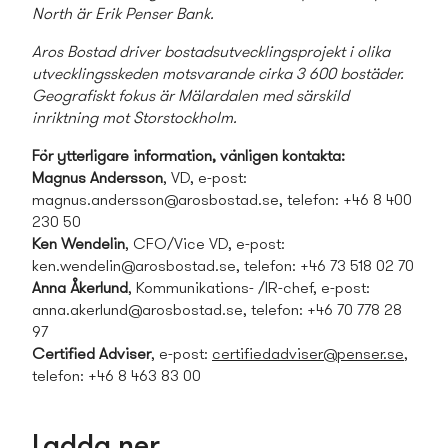
North är Erik Penser Bank.
Aros Bostad driver bostads­utvecklings­projekt i olika
utvecklings­skeden motsvarande cirka 3 600 bostäder.
Geografiskt fokus är Mälardalen med särskild
inriktning mot Storstockholm.
För ytterligare information, vänligen kontakta:
Magnus Andersson
, VD, e-post:
magnus.andersson@arosbostad.se
, telefon: +46 8 400
230 50
Ken Wendelin
, CFO/Vice VD, e-post:
ken.wendelin@arosbostad.se
, telefon: +46 73 518 02 70
Anna Åkerlund
, Kommunikations- /IR-chef, e-post:
anna.akerlund@arosbostad.se
, telefon: +46 70 778 28
97
Certified Adviser
, e-post:
certifiedadviser@penser.se
,
telefon: +46 8 463 83 00
Ladda ner