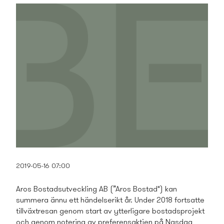
2019-05-16 07:00
Aros Bostads­utveckling AB (”Aros Bostad")
kan
summera ännu ett händelserikt år. Under 2018 fortsatte
tillväxtresan genom start av ytterligare bostads­projekt
och genom notering av preferensaktien på Nasdaq