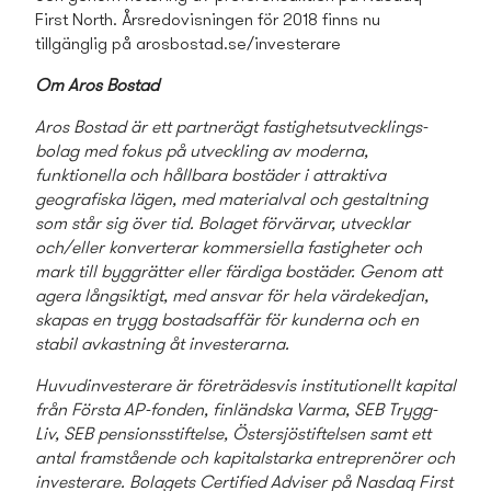
First North. Årsredovisningen för 2018 finns nu
tillgänglig på arosbostad.se/investerare
Om Aros Bostad
Aros Bostad är ett partnerägt fastighets­utvecklings­
bolag med fokus på utveckling av moderna,
funktionella och hållbara bostäder i attraktiva
geografiska lägen, med materialval och gestaltning
som står sig över tid. Bolaget förvärvar, utvecklar
och/eller konverterar kommersiella fastigheter och
mark till byggrätter eller färdiga bostäder. Genom att
agera långsiktigt, med ansvar för hela värdekedjan,
skapas en trygg bostads­affär för kunderna och en
stabil avkastning åt investerarna.
Huvudinvesterare är företrädesvis institutionellt kapital
från Första AP-fonden, finländska Varma, SEB Trygg-
Liv, SEB pensionsstiftelse, Östersjöstiftelsen samt ett
antal framstående och kapitalstarka entreprenörer och
investerare. Bolagets Certified Adviser på Nasdaq First