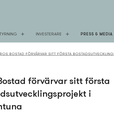
TYRNING
INVESTERARE
PRESS & MEDIA
ROS BOSTAD FÖRVÄRVAR SITT FÖRSTA BOSTADS­UTVECKLINGS
Bostad förvärvar sitt första
ds­utvecklings­projekt i
ntuna