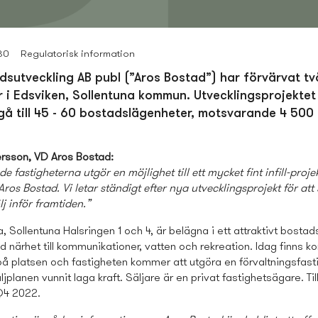
30
Regulatorisk information
ds­utveckling AB publ (”Aros Bostad”) har förvärvat tv
r i Edsviken, Sollentuna kommun. Utvecklings­projekte
å till 45 - 60 bostads­lägenheter, motsvarande 4 500 
rsson, VD Aros Bostad:
e fastigheterna utgör en möjlighet till ett mycket fint infill-projek
os Bostad. Vi letar ständigt efter nya utvecklings­projekt för att
lj inför framtiden.”
, Sollentuna Halsringen 1 och 4, är belägna i ett attraktivt bostad
 närhet till kommunikationer, vatten och rekreation. Idag finns k
 platsen och fastigheten kommer att utgöra en förvaltningsfastig
ljplanen vunnit laga kraft. Säljare är en privat fastighetsägare. Til
 Q4 2022.