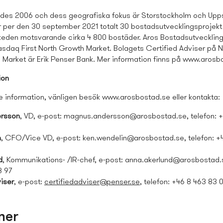
ades 2006 och dess geografiska fokus är Storstockholm och Upps
 per den 30 september 2021 totalt 30 bostads­utvecklings­projekt 
skeden motsvarande cirka 4 800 bostäder.
Aros Bostads­utveckling
asdaq First North Growth Market. Bolagets Certified Adviser på N
 Market är Erik Penser Bank. Mer information finns på www.arosb
ion
re information, vänligen besök www.arosbostad.se eller kontakta:
rsson
, VD, e-post:
magnus.andersson@arosbostad.se
, telefon: 
n
, CFO/Vice VD, e-post:
ken.wendelin@arosbostad.se
, telefon: 
d
, Kommunikations- /IR-chef, e-post:
anna.akerlund@arosbostad.
8 97
iser
, e-post:
certifiedadviser@penser.se
, telefon: +46 8 463 83 
ner