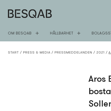
OM BESQAB
HÅLLBARHET
BOLAGSS
START
PRESS­ & MEDIA
PRESS­MEDDELANDEN
2021
A
Aros 
bosta
Solle