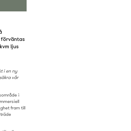
å
t förväntas
kvm ljus
t i en ny
 säkra vår
s­område i
ommersiell
het fram till
lträde