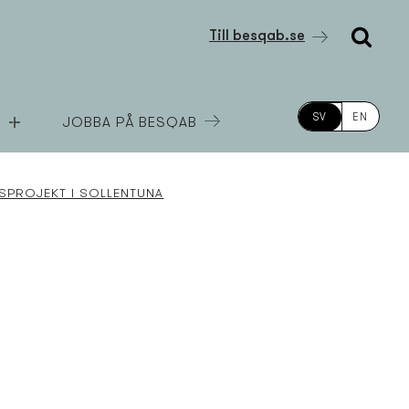
Till besqab.se
SV
EN
JOBBA PÅ BESQAB
­PROJEKT I SOLLENTUNA