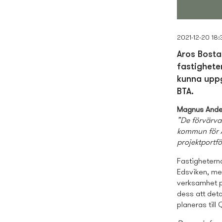
2021-12-20 18:
Aros Bosta
fastighete
kunna uppg
BTA.
Magnus Ande
”De förvärvad
kommun för Ar
projektportfö
Fastigheterna
Edsviken, med
verksamhet på
dess att deta
planeras till