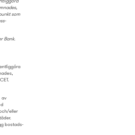
ntliggöra
ämnades,
dpunkt som
ss­
er Bank.
entliggöra
nades,
 CET.
g av
ed
och/eller
täder.
gg bostads­