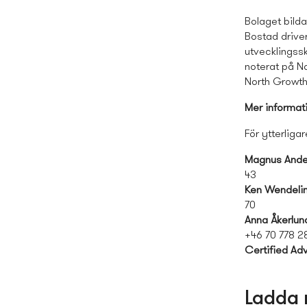
Bolaget bild
Bostad driver
utvecklings­
noterat på N
North Growth
Mer informat
För ytterliga
Magnus Ande
43
Ken Wendeli
70
Anna Åkerlun
+46 70 778 2
Certified Adv
Ladda 