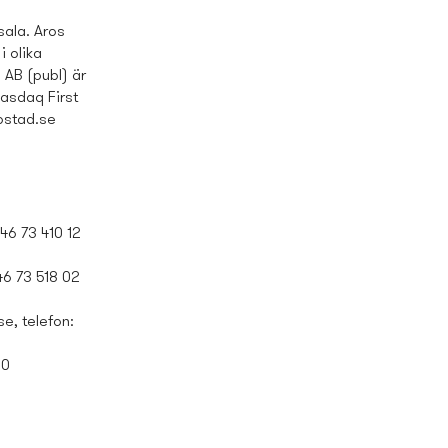
ala. Aros
i olika
 AB (publ) är
asdaq First
ostad.se
+46 73 410 12
+46 73 518 02
se
, telefon:
00