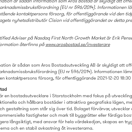
ation är sådan information som Aros Bostad är skyldigt att offe
marknadsmissbruksförordning (EU nr 596/2014). Informationen l
ående kontaktpersons försorg, för offentliggörande vid den ti
gets nyhetsdistributör Cision vid offentliggörandet av detta pre
tified Adviser på Nasdaq First North Growth Market
är Erik Pens
formation återfinns på
www.arosbostad.se/investerare
tion är sådan som Aros Bostads­utveckling AB är skyldigt att off
marknadsmissbruksförordning (EU nr 596/2014). Informationen läm
n kontaktpersons försorg, för offentliggörande 2021-12-20 18:30
tad
är en bostads­utvecklare i Storstockholm med fokus på utvecklin
tionella och hållbara bostäder i attraktiva geografiska lägen, m
ch gestaltning som står sig över tid. Bolaget förvärvar, utvecklar 
ommersiella fastigheter och mark till byggrätter eller färdiga bos
era långsiktigt, med ansvar för hela värdekedjan, skapas en try
derna och en stabil avkastning åt investerarna.