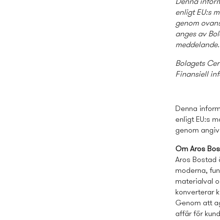
Denna inform
enligt EU:s 
genom ovanst
anges av Bola
meddelande.
Bolagets Cer
Finansiell in
Denna informa
enligt EU:s 
genom angive
Om Aros Bos
Aros Bostad 
moderna, funk
materialval o
konverterar k
Genom att ag
affär för kun