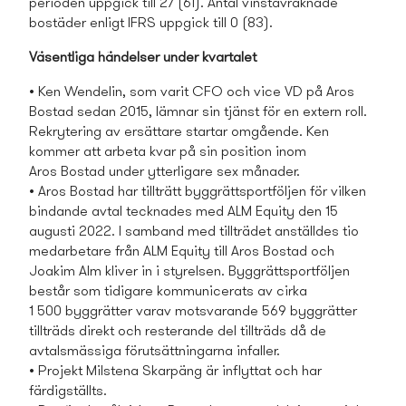
perioden uppgick till 27 (61). Antal vinstavräknade
bostäder enligt IFRS uppgick till 0 (83).
Väsentliga händelser under kvartalet
• Ken Wendelin, som varit CFO och vice VD på Aros
Bostad sedan 2015, lämnar sin tjänst för en extern roll.
Rekrytering av ersättare startar omgående. Ken
kommer att arbeta kvar på sin position inom
Aros Bostad under ytterligare sex månader.
• Aros Bostad har tillträtt byggrättsportföljen för vilken
bindande avtal tecknades med ALM Equity den 15
augusti 2022. I samband med tillträdet anställdes tio
medarbetare från ALM Equity till Aros Bostad och
Joakim Alm kliver in i styrelsen. Byggrättsportföljen
består som tidigare kommunicerats av cirka
1 500 byggrätter varav motsvarande 569 byggrätter
tillträds direkt och resterande del tillträds då de
avtalsmässiga förutsättningarna infaller.
• Projekt Milstena Skarpäng är inflyttat och har
färdigställts.