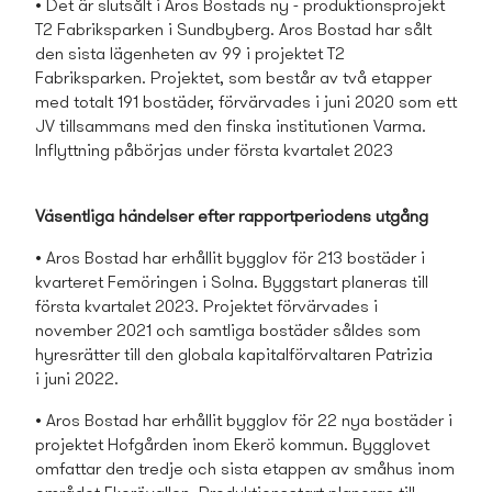
• Det är slutsålt i Aros Bostads­ ny - produktionsprojekt
T2 Fabriksparken i Sundbyberg. Aros Bostad har sålt
den sista lägenheten av 99 i projektet T2
Fabriksparken. Projektet, som består av två etapper
med totalt 191 bostäder, förvärvades i juni 2020 som ett
JV tillsamman­s med den finska institutionen Varma.
Inflyttning påbörjas under första kvartalet 2023
Väsentliga händelser efter rapportperiodens utgång
• Aros Bostad har erhållit bygglov för 213 bostäder i
kvarteret Femöringen i Solna. Byggstart planeras till
första kvartalet 2023. Projektet förvärvades i
november 2021 och samtliga bostäder såldes som
hyresrätter till den globala kapitalförvaltaren Patrizia
i juni 2022.
• Aros Bostad har erhållit bygglov för 22 nya bostäder i
projektet Hofgården inom Ekerö kommun. Bygglovet
omfattar den tredje och sista etappen av småhus inom