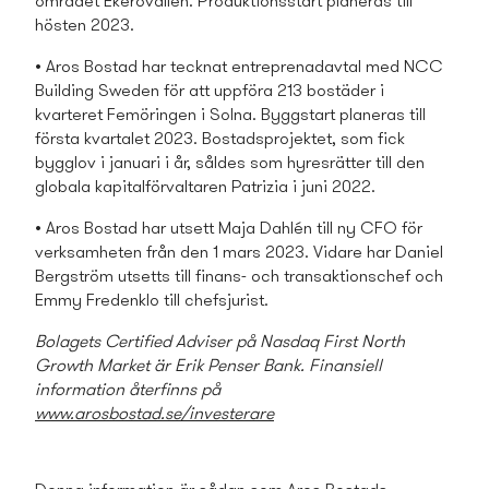
området Ekerövallen. Produktionsstart planeras till
hösten 2023.
• Aros Bostad har tecknat entreprenadavtal med NCC
Building Sweden för att uppföra 213 bostäder i
kvarteret Femöringen i Solna. Byggstart planeras till
första kvartalet 2023. Bostads­projektet, som fick
bygglov i januari i år, såldes som hyresrätter till den
globala kapitalförvaltaren Patrizia i juni 2022.
• Aros Bostad har utsett Maja Dahlén till ny CFO för
verksamheten från den 1 mars 2023. Vidare har Daniel
Bergström utsetts till finans- och transaktionschef och
Emmy Fredenklo till chefsjurist.
Bolagets Certified Adviser på Nasdaq First North
Growth Market
är Erik Penser Bank. Finansiell
information återfinns på
www.arosbostad.se/investerare