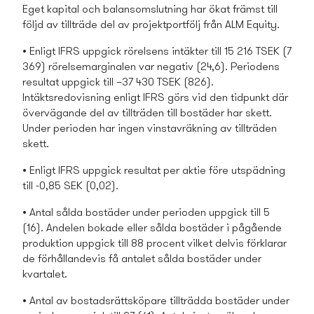
Eget kapital och balansomslutning har ökat främst till
följd av tillträde del av projektportfölj från ALM Equity.
• Enligt IFRS uppgick rörelsens intäkter till 15 216 TSEK (7
369) rörelsemarginalen var negativ (24,6). Periodens
resultat uppgick till –37 430 TSEK (826).
Intäktsredovisning enligt IFRS görs vid den tidpunkt där
övervägande del av tillträden till bostäder har skett.
Under perioden har ingen vinstavräkning av tillträden
skett.
• Enligt IFRS uppgick resultat per aktie före utspädning
till -0,85 SEK (0,02).
• Antal sålda bostäder under perioden uppgick till 5
(16). Andelen bokade eller sålda bostäder i pågående
produktion uppgick till 88 procent vilket delvis förklarar
de förhållandevis få antalet sålda bostäder under
kvartalet.
• Antal av bostads­rättsköpare tillträdda bostäder under