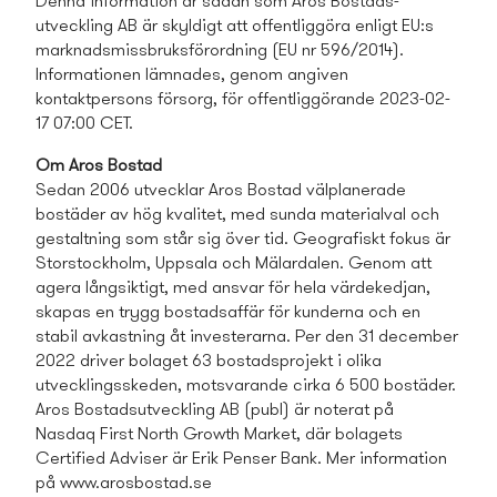
Denna information är sådan som Aros Bostads­
utveckling AB är skyldigt att offentliggöra enligt EU:s
marknadsmissbruksförordning (EU nr 596/2014).
Informationen lämnades, genom angiven
kontaktpersons försorg, för offentliggörande 2023-02-
17 07:00 CET.
Om Aros Bostad
Sedan 2006 utvecklar Aros Bostad välplanerade
bostäder av hög kvalitet, med sunda materialval och
gestaltning som står sig över tid. Geografiskt fokus är
Storstockholm, Uppsala och Mälardalen. Genom att
agera långsiktigt, med ansvar för hela värdekedjan,
skapas en trygg bostads­affär för kunderna och en
stabil avkastning åt investerarna. Per den 31 december
2022 driver bolaget 63 bostads­projekt i olika
utvecklings­skeden, motsvarande cirka 6 500 bostäder.
Aros Bostads­utveckling AB (publ) är noterat på
Nasdaq First North Growth Market, där bolagets
Certified Adviser är Erik Penser Bank. Mer information
på www.arosbostad.se