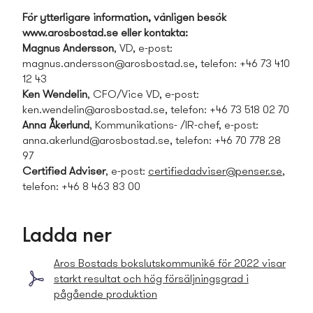
För ytterligare information, vänligen besök
www.arosbostad.se eller kontakta:
Magnus Andersson
, VD, e-post:
magnus.andersson@arosbostad.se
, telefon: +46 73 410
12 43
Ken Wendelin
, CFO/Vice VD, e-post:
ken.wendelin@arosbostad.se
, telefon: +46 73 518 02 70
Anna Åkerlund
, Kommunikations- /IR-chef, e-post:
anna.akerlund@arosbostad.se
, telefon: +46 70 778 28
97
Certified Adviser
, e-post:
certifiedadviser@penser.se
,
telefon: +46 8 463 83 00
Ladda ner
Aros Bostads­ bokslutskommuniké för 2022 visar
starkt resultat och hög försäljningsgrad i
pågående produktion