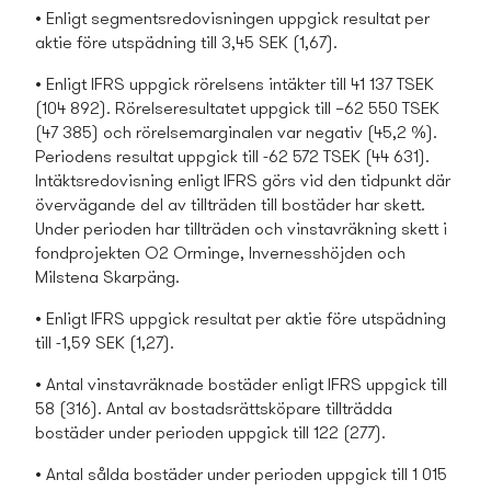
• Enligt segmentsredovisningen uppgick resultat per
aktie före utspädning till 3,45 SEK (1,67).
• Enligt IFRS uppgick rörelsens intäkter till 41 137 TSEK
(104 892). Rörelseresultatet uppgick till –62 550 TSEK
(47 385) och rörelsemarginalen var negativ (45,2 %).
Periodens resultat uppgick till -62 572 TSEK (44 631).
Intäktsredovisning enligt IFRS görs vid den tidpunkt där
övervägande del av tillträden till bostäder har skett.
Under perioden har tillträden och vinstavräkning skett i
fondprojekten O2 Orminge, Invernesshöjden och
Milstena Skarpäng.
• Enligt IFRS uppgick resultat per aktie före utspädning
till -1,59 SEK (1,27).
• Antal vinstavräknade bostäder enligt IFRS uppgick till
58 (316). Antal av bostads­rättsköpare tillträdda
bostäder under perioden uppgick till 122 (277).
• Antal sålda bostäder under perioden uppgick till 1 015