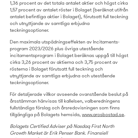
1,36 procent av det totala antalet aktier och högst cirka
1,57 procent av antalet röster i Bolaget (beräknat utifrån
antalet befintliga aktier i Bolaget), förutsatt full teckning
och utnyttjande av samtliga erbjudna
teckningsoptioner.
Den maximala utspädningseffekten av Incitaments­
program 2023/2026 plus övriga utestående
incitaments­program i Bolaget beräknas uppgå till högst
cirka 3,26 procent av aktierna och 3,75 procent av
rösterna i Bolaget förutsatt full teckning och
utnyttjande av samtliga erbjudna och utestående
teckningsoptioner.
För detaljerade villkor avseende ovanstående beslut på
årsstämman hänvisas till kallelsen, valberedningens
fullständiga förslag och årsredovisningen som finns
tillgängliga på Bolagets hemsida,
www.arosbostad.se
.
Bolagets Certified Adviser på Nasdaq First North
Growth Market
är Erik Penser Bank. Finansiell