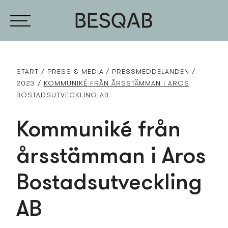
START
PRESS­ & MEDIA
PRESS­MEDDELANDEN
2023
KOMMUNIKÉ FRÅN ÅRSSTÄMMAN I AROS
BOSTADS­UTVECKLING AB
Kommuniké från
årsstämman i Aros
Bostads­utveckling
AB