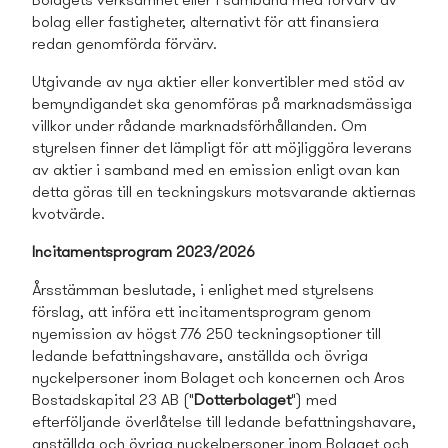
Bolagets verksamhet eller i samband med förvärv av
bolag eller fastigheter, alternativt för att finansiera
redan genomförda förvärv.
Utgivande av nya aktier eller konvertibler med stöd av
bemyndigandet ska genomföras på marknadsmässiga
villkor under rådande marknadsförhållanden. Om
styrelsen finner det lämpligt för att möjliggöra leverans
av aktier i samband med en emission enligt ovan kan
detta göras till en teckningskurs motsvarande aktiernas
kvotvärde.
Incitaments­program
2023/2026
Årsstämman beslutade, i enlighet med styrelsens
förslag, att införa ett incitaments­program genom
nyemission av högst 776 250 teckningsoptioner till
ledande befattningshavare, anställda och övriga
nyckelpersoner inom Bolaget och koncernen och Aros
Bostads­kapital 23 AB ("
Dotterbolaget
") med
efterföljande överlåtelse till ledande befattningshavare,
anställda och övriga nyckelpersoner inom Bolaget och