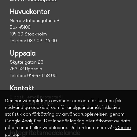
Huvudkontor
Norra Stationsgatan 69
Box 45100
104 30 Stockholm
Telefon: 08-409 416 00
Uppsala
Skyttelgatan 23
753 42 Uppsala
Telefon: 018-470 58 00
Kontakt
E-post:
[email protected]
Den här webbplatsen använder cookies för funktion (sk
Org.nr: 556699-1088
nödvändiga cookies) och för analysändamål, inklusive
statistik och förbättring av användarupplevelsen, genom
Google Analytics. Det innebär lagring eller åtkomst av data
på din enhet eller webbläsare. Du kan läsa mer i vår
Cookie
Integritetsmeddelande
policy
.