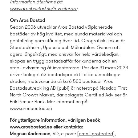
information återfinns på
www.arosbostad.se/investerare
Om Aros Bostad
Sedan 2006 utvecklar Aros Bostad välplanerade
bostäder av hög kvalitet, med sunda materialval och
gestaltning som står sig över tid. Geografiskt fokus är
Storstockholm, Uppsala och Mälardalen. Genom att
agera långsiktigt, med ansvar för hela värdekedjan,
skapas en trygg bostads­affär för kunderna och en
stabil avkastning åt investerarna. Per den 31 mars 2023
driver bolaget 63 bostads­projekt i olika utvecklings­
skeden, motsvarande cirka 6 500 bostäder. Aros
Bostads­utveckling AB (publ) är noterat på Nasdaq First
North Growth Market, där bolagets Certified Adviser är
Erik Penser Bank. Mer information på
www.arosbostad.se
För ytterligare information, vänligen besök
www.arosbostad.se eller kontakta:
Magnus Andersson
, VD, e-post:
[email protected]
,