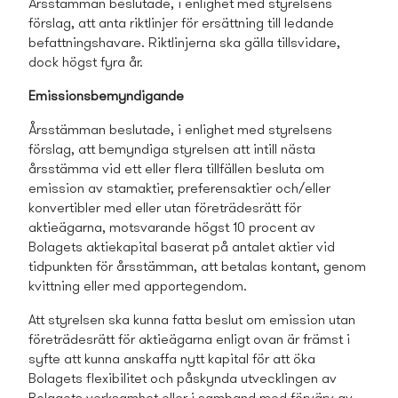
Årsstämman beslutade, i enlighet med styrelsens
förslag, att anta riktlinjer för ersättning till ledande
befattningshavare. Riktlinjerna ska gälla tillsvidare,
dock högst fyra år.
Emissionsbemyndigande
Årsstämman beslutade, i enlighet med styrelsens
förslag, att bemyndiga styrelsen att intill nästa
årsstämma vid ett eller flera tillfällen besluta om
emission av stamaktier, preferensaktier och/eller
konvertibler med eller utan företrädesrätt för
aktieägarna, motsvarande högst 10 procent av
Bolagets aktiekapital baserat på antalet aktier vid
tidpunkten för årsstämman, att betalas kontant, genom
kvittning eller med apportegendom.
Att styrelsen ska kunna fatta beslut om emission utan
företrädesrätt för aktieägarna enligt ovan är främst i
syfte att kunna anskaffa nytt kapital för att öka
Bolagets flexibilitet och påskynda utvecklingen av