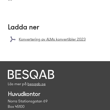
Ladda ner
Konvertering av ALMs konvertibler 2023
Läs mer på
besqab.se
Huvudkontor
Norra Stationsgatan 69
Box 45100