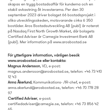
skapas en trygg bostads­affär för kunderna och en
stabil avkastning åt investerarna. Per den 30
september 2023 driver bolaget 66 bostads­projekt i
olika utvecklings­skeden, motsvarande cirka 6 350
bostäder. Aros Bostads­utveckling AB (publ) är noterat
på Nasdaq First North Growth Market, där bolagets
Certified Adviser är
Carnegie Investment Bank AB
(publ).
Mer information på www.arosbostad.se
För ytterligare information, vänligen besök
www.arosbostad.se eller kontakta:
Magnus Andersson
, VD, e-post:
magnus.andersson@arosbostad.se
, telefon: +46 73 410
12 43
Anna Åkerlund
, Kommunikations- /IR-chef, e-post:
anna.akerlund@arosbostad.se
, telefon: +46 70 778 28
97
Certified Adviser
, e-post:
certifiedadviser@carnegie.se
, telefon: +46 73 856 42
65