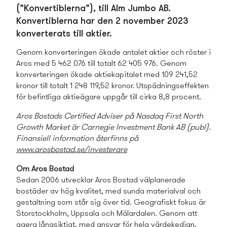
(”Konvertiblerna”), till Alm Jumbo AB.
Konvertiblerna har den 2 november 2023
konverterats till aktier.
Genom konverteringen ökade antalet aktier och röster i
Aros med 5 462 076 till totalt 62 405 976. Genom
konverteringen ökade aktiekapitalet med 109 241,52
kronor till totalt 1 248 119,52 kronor. Utspädningseffekten
för befintliga aktieägare uppgår till cirka 8,8 procent.
Aros Bostads­ Certified Adviser på Nasdaq First North
Growth Market
är Carnegie Investment Bank AB (publ).
Finansiell information återfinns på
www.arosbostad.se/investerare
Om Aros Bostad
Sedan 2006 utvecklar Aros Bostad välplanerade
bostäder av hög kvalitet, med sunda materialval och
gestaltning som står sig över tid. Geografiskt fokus är
Storstockholm, Uppsala och Mälardalen. Genom att
agera långsiktigt, med ansvar för hela värdekedjan,