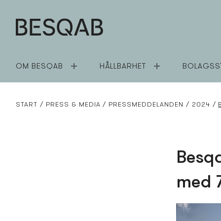
OM BESQAB
HÅLLBARHET
BOLAGSS
START
PRESS­ & MEDIA
PRESS­MEDDELANDEN
2024
Besqa
med 7