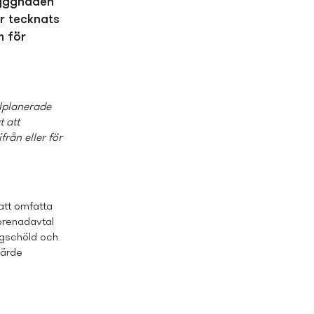
Byggnaden
r tecknats
m för
älplanerade
t att
från eller för
att omfatta
eprenadavtal
gschöld och
järde