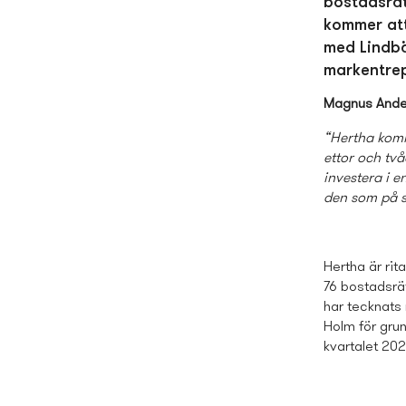
bostads­rä
kommer att
med Lindbä
markentre
Magnus Ande
“Hertha komme
ettor och två
investera i e
den som på s
Hertha är ri
76 bostads­rä
har tecknats
Holm för gru
kvartalet 202