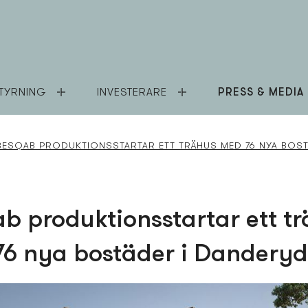
TYRNING
INVESTERARE
PRESS & MEDIA
BESQAB PRODUKTIONSSTARTAR ETT TRÄHUS MED 76 NYA BOST
b produktionsstartar ett t
6 nya bostäder i Danderyd