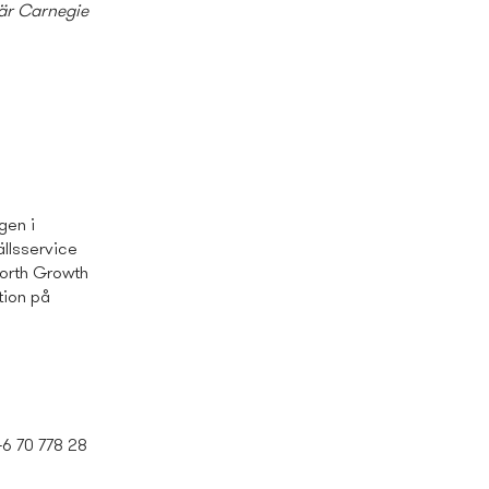
 är Carnegie
gen i
llsservice
North Growth
tion på
+46 70
778 28