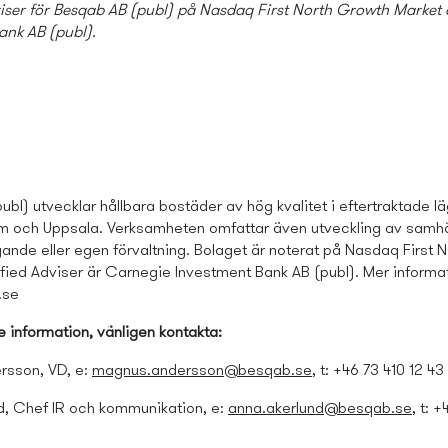
viser för Besqab AB (publ) på Nasdaq First North Growth Market
ank AB (publ)
.
bl) utvecklar hållbara bostäder av hög kvalitet i eftertraktade lä
m och Uppsala. Verksamheten omfattar även utveckling av samhä
ande eller egen förvaltning. Bolaget är noterat på Nasdaq First 
ified Adviser är Carnegie Investment Bank AB (publ). Mer informa
.se
re information, vänligen kontakta:
rsson, VD, e:
magnus.andersson@besqab.se
, t: +46 73
410 12 43
d, Chef IR och kommunikation, e:
anna.akerlund@besqab.se
, t: 