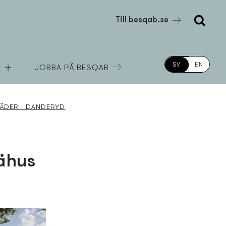
Till besqab.se
SV
EN
JOBBA PÅ BESQAB
ÄDER I DANDERYD
rähus