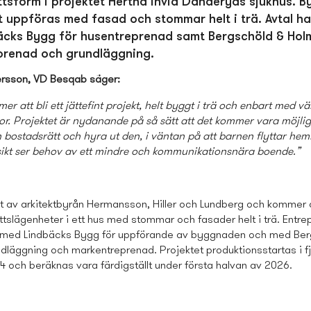
tts­form i projektet Hertha invid Danderyds sjukhus. 
 uppföras med fasad och stommar helt i trä. Avtal ha
cks Bygg för husentreprenad samt Bergschöld & Hol
prenad och grundläggning.
rsson, VD
Besqab säger:
r att bli ett jättefint projekt, helt byggt i trä och enbart med v
or. Projektet är nydanande på så sätt att det kommer vara möjlig
n bostads­rätt och hyra ut den, i väntan på att barnen flyttar hemi
ikt ser behov av ett mindre och kommunikationsnära boende.”
tat av arkitektbyrån Hermansson, Hiller och Lundberg och kommer 
ttslägenheter i ett hus med stommar och fasader helt i trä. Entr
 med Lindbäcks Bygg för uppförande av byggnaden och med Ber
ndläggning och markentreprenad. Projektet produktionsstartas i f
4 och beräknas vara färdigställt under första halvan av 2026.