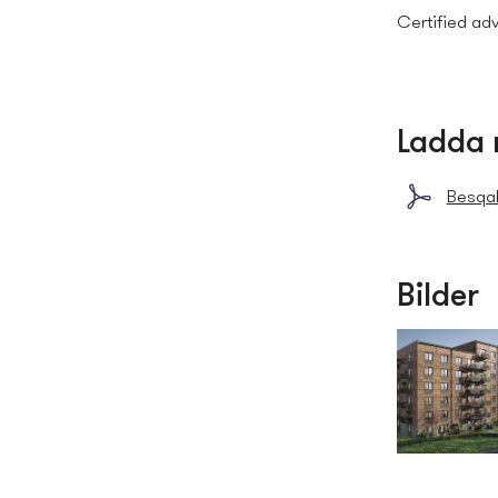
Certified adv
Ladda 
Besqab
Bilder