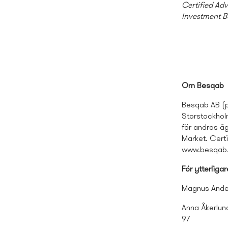
Certified Ad
Investment B
Om Besqab
Besqab AB (pu
Storstockhol
för andras äg
Market. Cert
www.besqab
För ytterliga
Magnus Ande
Anna Åkerlun
97