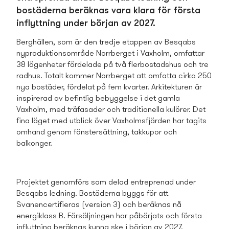
bostäderna beräknas vara klara för första
inflyttning under början av 2027.
Berghällen, som är den tredje etappen av Besqabs
nyproduktionsområde Norrberget i Vaxholm, omfattar
38 lägenheter fördelade på två flerbostads­hus och tre
radhus. Totalt kommer Norrberget att omfatta cirka 250
nya bostäder, fördelat på fem kvarter. Arkitekturen är
inspirerad av befintlig bebyggelse i det gamla
Vaxholm, med träfasader och traditionella kulörer. Det
fina läget med utblick över Vaxholmsfjärden har tagits
omhand genom fönstersättning, takkupor och
balkonger.
Projektet genomförs som delad entreprenad under
Besqabs ledning. Bostäderna byggs för att
Svanencertifieras (version 3) och beräknas nå
energiklass B. Försäljningen har påbörjats och första
inflyttning beräknas kunna ske i början av 2027.