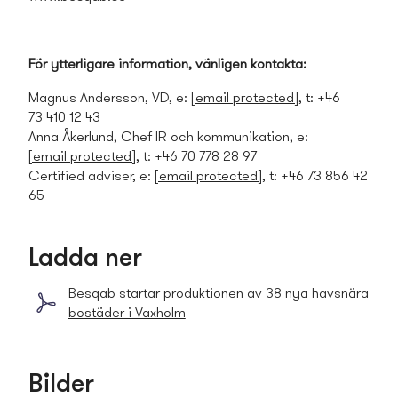
För ytterligare information, vänligen kontakta:
Magnus Andersson, VD, e:
[email protected]
, t: +46
73
410 12 43
Anna Åkerlund, Chef IR och kommunikation, e:
[email protected]
, t: +46 70
778 28 97
Certified adviser, e:
[email protected]
, t: +46 73 856 42
65
Ladda ner
Besqab startar produktionen av 38 nya havsnära
bostäder i Vaxholm
Bilder