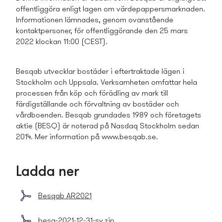
offentliggöra enligt lagen om värdepappersmarknaden.
Informationen lämnades, genom ovanstående
kontaktpersoner, för offentliggörande den 25 mars
2022 klockan 11:00 (CEST).
Besqab utvecklar bostäder i eftertraktade lägen i
Stockholm och Uppsala. Verksamheten omfattar hela
processen från köp och förädling av mark till
färdigställande och förvaltning av bostäder och
vårdboenden. Besqab grundades 1989 och företagets
aktie (BESQ) är noterad på Nasdaq Stockholm sedan
2014. Mer information på www.besqab.se.
Ladda ner
Besqab AR2021
besq-2021-12-31-sv.zip