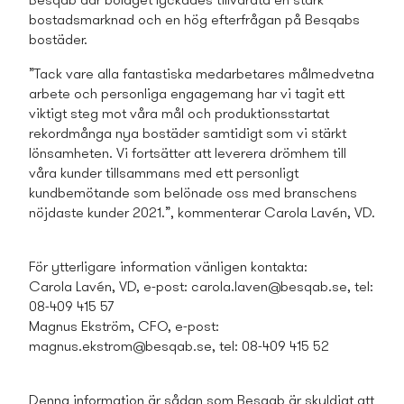
Besqab där bolaget lyckades tillvarata en stark
bostads­marknad och en hög efterfrågan på Besqabs
bostäder.
”Tack vare alla fantastiska medarbetares målmedvetna
arbete och personliga engagemang har vi tagit ett
viktigt steg mot våra mål och produktionsstartat
rekordmånga nya bostäder samtidigt som vi stärkt
lönsamheten. Vi fortsätter att leverera drömhem till
våra kunder tillsamman­s med ett personligt
kundbemötande som belönade oss med branschens
nöjdaste kunder 2021.”, kommenterar Carola Lavén, VD.
För ytterligare information vänligen kontakta:
Carola Lavén, VD, e-post:
carola.laven@besqab.se
, tel:
08-409 415 57
Magnus Ekström, CFO, e-post:
magnus.ekstrom@besqab.se
, tel: 08-409 415 52
Denna information är sådan som Besqab är skyldigt att