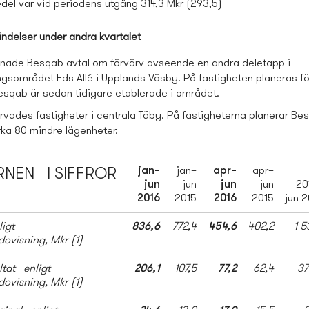
del var vid periodens utgång 314,3 Mkr (293,5)
ändelser under andra kvartalet
ecknade Besqab avtal om förvärv avseende en andra deletapp i
ingsområdet
Eds Allé i Upplands Väsby. På fastigheten planeras fö
sqab är sedan tidigare etablerade i området.
värvades fastigheter i centrala Täby. På fastigheterna planerar Be
rka 80 mindre lägenheter.
jan–
jan–
apr–
apr–
NEN I SIFFROR
jun
jun
jun
jun
20
2016
2015
2016
2015
jun 2
ligt
836,6
772,4
454,6
402,2
1 5
dovisning, Mkr
(1)
ltat enligt
206,1
107,5
77,2
62,4
37
dovisning, Mkr
(1)