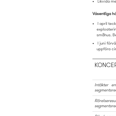
Likvida me
Väsentliga h
I april t
exploater
småhus. Be
I juni för
uppföra
ci
KONCER
Intäkter en
segmentsre
Rörelseresu
segmentsre