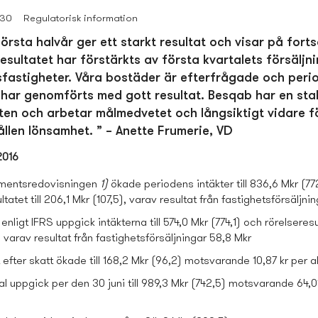
:30
Regulatorisk information
rsta halvår ger ett starkt resultat och visar på fortsat
esultatet har förstärkts av första kvartalets försäljn
s­fastigheter. Våra bostäder är efterfrågade och peri
 har genomförts med gott resultat. Besqab har en stabi
en och arbetar målmedvetet och långsiktigt vidare för
llen lönsamhet. ” – Anette Frumerie, VD
2016
gmentsredovisningen
1)
ökade periodens intäkter till 836,6 Mkr (77
ltatet till 206,1 Mkr (107,5), varav resultat från fastighets­försäljn
ligt IFRS uppgick intäkterna till 574,0 Mkr (774,1) och rörelseresulta
, varav resultat från fastighets­försäljningar 58,8 Mkr
 efter skatt ökade till 168,2 Mkr (96,2) motsvarande 10,87 kr per a
al uppgick per den 30 juni till 989,3 Mkr (742,5) motsvarande 64,01