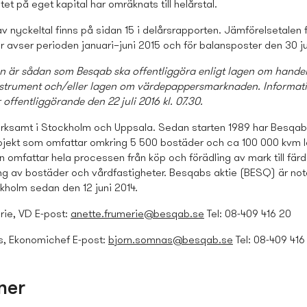
tet på eget kapital har omräknats till helårstal.
av nyckeltal finns på sidan 15 i delårsrapporten.
Jämförelsetalen 
r avser perioden januari–juni 2015 och för balansposter den 30 ju
n är sådan som Besqab ska offentliggöra enligt lagen om hande
instrument och/eller lagen om värdepappersmarknaden. Informat
offentliggörande den 22 juli 2016 kl. 07.30.
rksamt i Stockholm och Uppsala. Sedan starten 1989 har Besqab 
rojekt som omfattar omkring 5 500 bostäder och ca 100 000 kvm lo
omfattar hela processen från köp och förädling av mark till färd
ing av bostäder och vårdfastigheter. Besqabs aktie (BESQ) är no
holm sedan den 12 juni 2014.
rie, VD
E-post
:
anette.frumerie@besqab.se
Tel: 08-409 416 20
s, Ekonomichef
E-post:
bjorn.somnas@besqab.se
Tel: 08-409 416 
ner