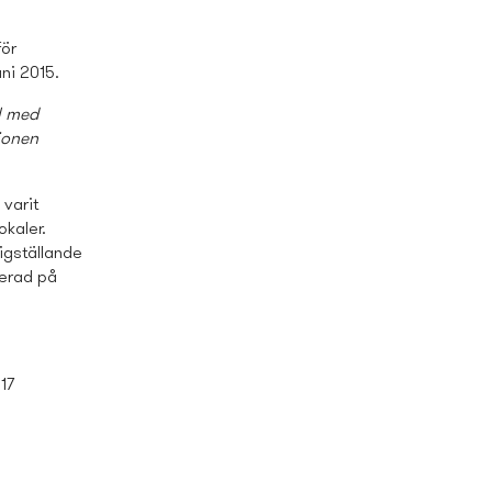
för
ni 2015.
l med
ionen
varit
kaler.
igställande
terad på
17