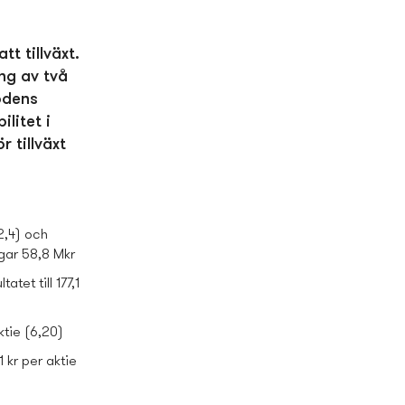
t tillväxt.
ing av två
odens
litet i
 tillväxt
2,4) och
ingar 58,8 Mkr
tet till 177,1
ktie (6,20)
 kr per aktie