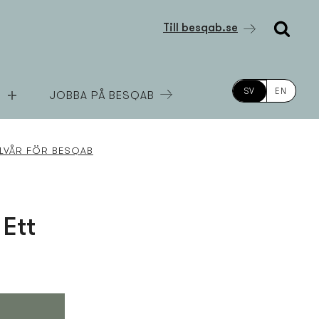
Till besqab.se
SV
EN
JOBBA PÅ BESQAB
ALVÅR FÖR BESQAB
Ett