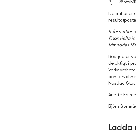
2)
Räntabili
Definitioner 
resultatposte
Informatione
finansiella 
lämnades för 
Besqab är ve
delaktigt i p
Verksamheten 
och förvaltn
Nasdaq Stock
Anette Frume
Björn Somnä
Ladda 