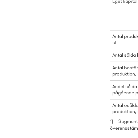
Eget kapital 
Antal produ
st
Antal sålda 
Antal bostä
produktion, 
Andel sålda
pågående p
Antal osåld
produktion, 
1)
Segments
överensstäm