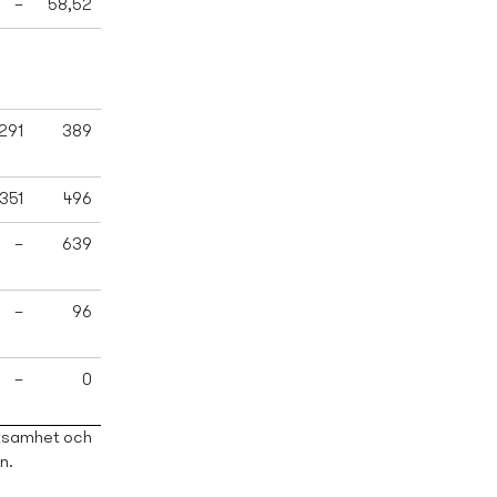
–
58,52
291
389
351
496
–
639
–
96
–
0
rksamhet och
n.