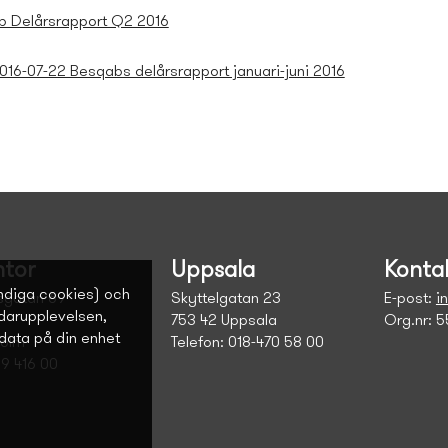
 Delårsrapport Q2 2016
16-07-22 Besqabs delårsrapport januari-juni 2016
tor
Uppsala
Konta
ndiga cookies) och
sgatan 69
Skyttelgatan 23
E-post:
i
ndarupplevelsen,
753 42 Uppsala
Org.nr: 
data på din enhet
holm
Telefon: 018-470 58 00
09 416 00