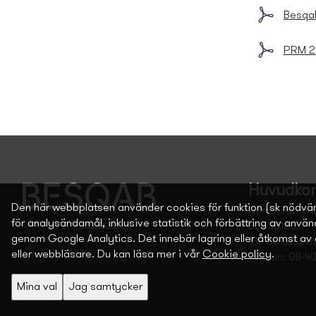
Besqab
PRM 20
Huvudkon
Den här webbplatsen använder cookies för funktion (sk nödvä
Norra Station
för analysändamål, inklusive statistik och förbättring av anvä
Läs mer på
besqab.se
Box 45100
genom Google Analytics. Det innebär lagring eller åtkomst av 
104 30 Stock
eller webbläsare. Du kan läsa mer i vår
Cookie policy
.
Telefon: 08-4
Mina val
Jag samtycker