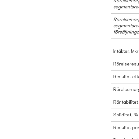
Rörelsemarg
segmentsre
Rörelsemarg
segmentsred
försäljning
Intäkter, Mkr
Rörelseresul
Resultat eft
Rörelsemarg
Räntabilitet
Soliditet, %
Resultat per