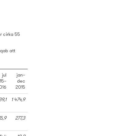
r cirka 55
sqab att
jul
jan–
15–
dec
016
2015
39,1
1 474,9
5,9
277,3