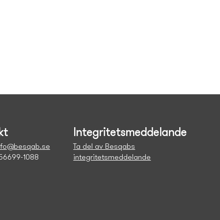
kt
Integritetsmeddelande
nfo@besqab.se
Ta del av Besqabs
556699-1088
integritetsmeddelande