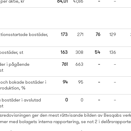
per aktie, kr
64,01
47,86
–
–
ktionsstartade bostäder,
173
271
76
129
bostäder, st
163
308
54
136
der i pågående
761
663
–
–
st
 och bokade bostäder i
94
95
–
–
roduktion, %
a bostäder i avslutad
0
0
–
–
st
redovisningen ger den mest rättvisande bilden av Besqabs ve
mer med bolagets
interna rapportering, se not 2 i delårsrapporte