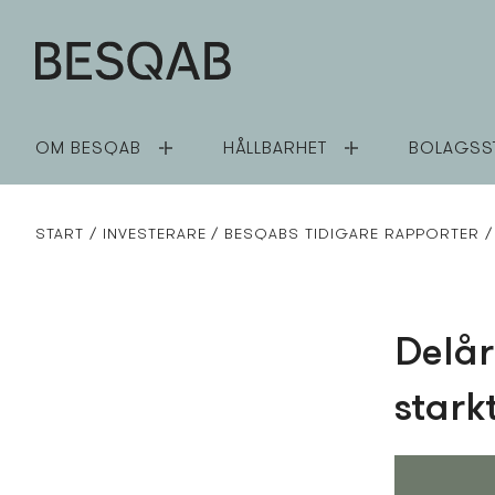
OM BESQAB
HÅLLBARHET
BOLAGSS
START
INVESTERARE
BESQABS TIDIGARE RAPPORTER
Delår
stark