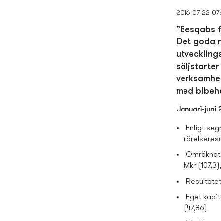
2016-07-22 07
”Besqabs fö
Det goda r
utveckling
säljstarter
verksamhet
med bibehå
Januari-juni 
Enligt se
rörelseresu
Omräknat en
Mkr (107,3)
Resultatet
Eget kapit
(47,86)