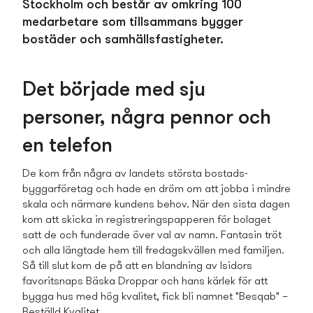
Stockholm och består av omkring 100
medarbetare
som tillsamman­s bygger
bostäder och samhällsfastigheter.
Det började med sju
personer, några pennor och
en telefon
De kom från några av landets största bostads­
byggarföretag och hade en dröm om att jobba i mindre
skala och närmare kundens behov. När den sista dagen
kom att skicka in registreringspapperen för bolaget
satt de och funderade över val av namn. Fantasin tröt
och alla längtade hem till fredagskvällen med familjen.
Så till slut kom de på att en blandning av Isidors
favoritsnaps Bäska Droppar och hans kärlek för att
bygga hus med hög kvalitet, fick bli namnet "Besqab" –
Beställd Kvalitet.