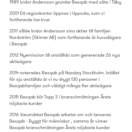
1989 Isidor Andersson grundar Besqab med säte i Täby
2001 Ett regionkontor öppnas i Uppsala, som vi
fortfarande har kvar
2011 sålde Isidor Andersson sina aktier till familjen
Nordström (Skirner AB) som fortfarande är huvudägare
i Besqab
2012 Nyemission till anställda som genererade 26 nya
aktieägare
2014 noterades Besqab på Nasdaq Stockholm. Istället
för sju anställda är vi nu drygt 130 personer i
Besqabfamiljen och väldigt många fler aktieägare
2015 Besqab blir Topp 3 i branschmätningen Årets
nöjdaste kunder
2016 Varumärket Besqab arbetar om och lanseras
Besqab - Byggt för människor , samma år vinner
Besqab branschmätningen Årets nöjdaste kunder