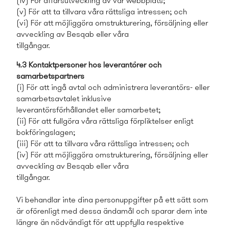
(iv) För affärsutveckling av vår webbplats;
(v) För att ta tillvara våra rättsliga intressen; och
(vi) För att möjliggöra omstrukturering, försäljning eller
avveckling av Besqab eller våra
tillgångar.
4.3 Kontaktpersoner hos leverantörer och
samarbetspartners
(i) För att ingå avtal och administrera leverantörs- eller
samarbetsavtalet inklusive
leverantörsförhållandet eller samarbetet;
(ii) För att fullgöra våra rättsliga förpliktelser enligt
bokföringslagen;
(iii) För att ta tillvara våra rättsliga intressen; och
(iv) För att möjliggöra omstrukturering, försäljning eller
avveckling av Besqab eller våra
tillgångar.
Vi behandlar inte dina personuppgifter på ett sätt som
är oförenligt med dessa ändamål och sparar dem inte
längre än nödvändigt för att uppfylla respektive