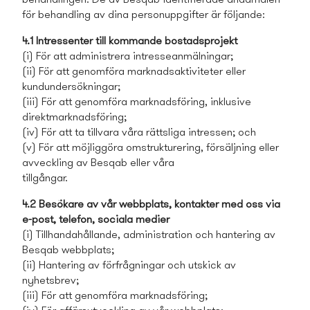
behandlingen. De av Besqab identifierade ändamålen
för behandling av dina personuppgifter är följande:
4.1 Intressenter till kommande bostads­projekt
(i) För att administrera intresseanmälningar;
(ii) För att genomföra marknadsaktiviteter eller
kundundersökningar;
(iii) För att genomföra marknadsföring, inklusive
direktmarknadsföring;
(iv) För att ta tillvara våra rättsliga intressen; och
(v) För att möjliggöra omstrukturering, försäljning eller
avveckling av Besqab eller våra
tillgångar.
4.2 Besökare av vår webbplats, kontakter med oss via
e-post, telefon, sociala medier
(i) Tillhandahållande, administration och hantering av
Besqab webbplats;
(ii) Hantering av förfrågningar och utskick av
nyhetsbrev;
(iii) För att genomföra marknadsföring;