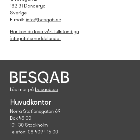
182 31 Danderyd
Sverige
E-mail:
info@besqab.se
Här kan du läsa vårt fullständiga
integritetsmeddelande
Läs mer på
besqab.se
Huvudkontor
Norra Stationsgatan 69
Box 45100
104 30 Stockholm
Telefon: 08-409 416 00