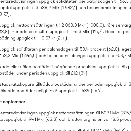
mentsredovisningen uppgick soliditeten per balansdagen till 66,3
kapital uppgick till 3 538,2 Mkr (1 982,1) och balansomslutningen up
17,7).
 uppgick nettoomsättningen till 2 863,3 Mkr (1 000,0), rörelsemarg
13,8). Periodens resultat uppgick till –6,3 Mkr (115,7). Resultat per
ädning uppgick till –0,07 kr (2,41).
 uppgick soliditeten per balansdagen till 58,4 procent (62,0), eget
3 153,3 Mkr (1 646,5) och balansomslutningen uppgick till 5 403,7 Mk
ade eller sålda bostäder i pågående produktion uppgick till 85 p
ostäder under perioden uppgick till 212 (34).
stads­rättsköpare tillträdda bostäder under perioden uppgick till 
räknade bostäder enligt IFRS uppgick till 689 (466).
i – september
entsredovisningen uppgick nettoomsättningen till 509,1 Mkr (315,
tet uppgick till 94,1 Mkr (63,3) och bruttomarginalen var 18,5 proc
entsredovisningen uppgick rörelseresultatet till 37,5 Mkr (42,2) o