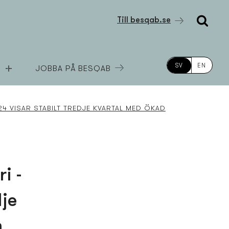
Till besqab.se
SV
EN
JOBBA PÅ BESQAB
4 VISAR STABILT TREDJE KVARTAL MED ÖKAD
i -
dje
h