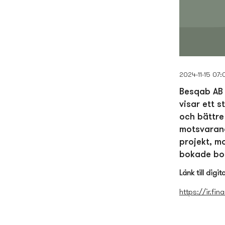
2024-11-15 07:
Besqab AB 
visar ett 
och bättre
motsvarand
projekt, m
bokade bos
Länk till dig
https://ir.f