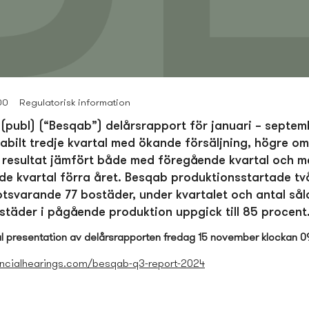
00
Regulatorisk information
(publ) (“Besqab”) delårsrapport för januari – septe
stabilt tredje kvartal med ökande försäljning, högre o
 resultat jämfört både med föregående kvartal och 
e kvartal förra året. Besqab produktionsstartade tv
otsvarande 77 bostäder, under kvartalet och antal såld
täder i pågående produktion uppgick till 85 procent
ital presentation av delårsrapporten fredag 15 november klockan 0
inancialhearings.com/besqab-q3-report-2024