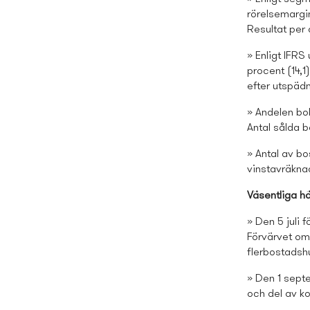
rörelsemargin
Resultat per 
» Enligt IFRS
procent (14,1
efter utspädni
» Andelen bok
Antal sålda b
» Antal av bo
vinstavräknad
Väsentliga hä
» Den 5 juli
Förvärvet omf
flerbostads­h
» Den 1 sept
och del av k