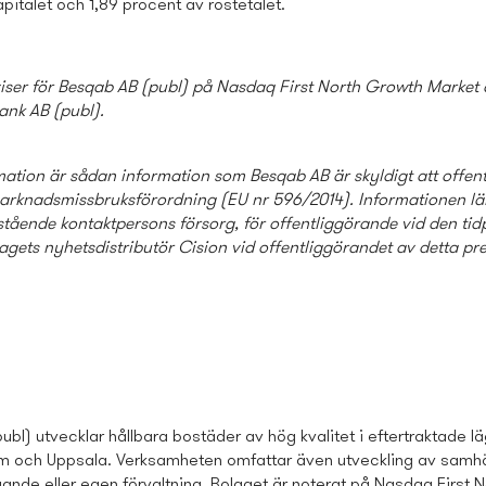
pitalet och 1,89 procent av röstetalet.
viser för Besqab AB (publ) på Nasdaq First North Growth Market
ank AB (publ)
.
ation är sådan information som Besqab AB är skyldigt att offen
marknadsmissbruksförordning (EU nr 596/2014). Informationen l
ående kontaktpersons försorg, för offentliggörande vid den ti
gets nyhetsdistributör Cision vid offentliggörandet av detta pre
bl) utvecklar hållbara bostäder av hög kvalitet i eftertraktade lä
m och Uppsala. Verksamheten omfattar även utveckling av samhä
ande eller egen förvaltning. Bolaget är noterat på Nasdaq First 