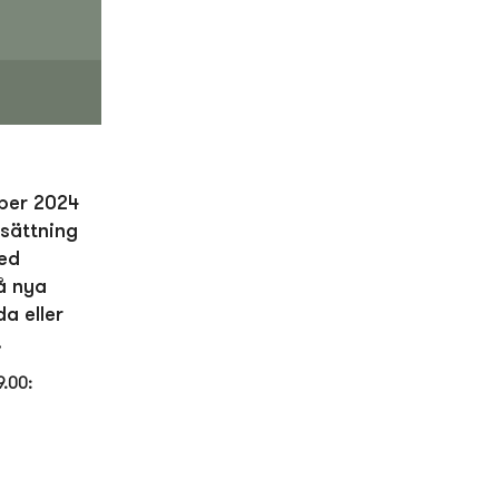
mber 2024
msättning
med
å nya
a eller
.
9.00: