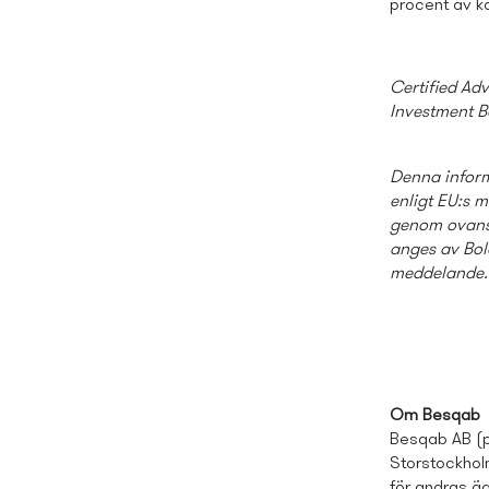
procent av ka
Certified Ad
Investment B
Denna inform
enligt EU:s 
genom ovanst
anges av Bola
meddelande.
Om Besqab
Besqab AB (pu
Storstockhol
för andras äg