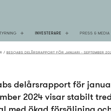
TYRNING
INVESTERARE
PRESS & MEDIA
ER
BESQABS DELÅRSRAPPORT FÖR JANUARI - SEPTEMBER 202
bs delårsrapport för januar
mber 2024 visar stabilt tre
al med ökad försäljning oc