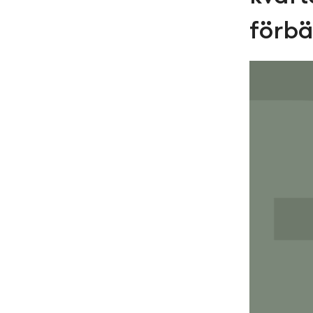
förbä