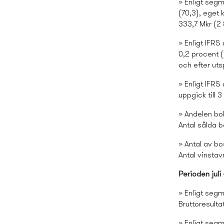
» Enligt seg
(70,3), eget 
333,7 Mkr (2 8
» Enligt IFRS
0,2 procent (
och efter utsp
» Enligt IFRS
uppgick till 
» Andelen bok
Antal sålda b
» Antal av bo
Antal vinstav
Perioden jul
» Enligt segm
Bruttoresulta
» Enligt segm