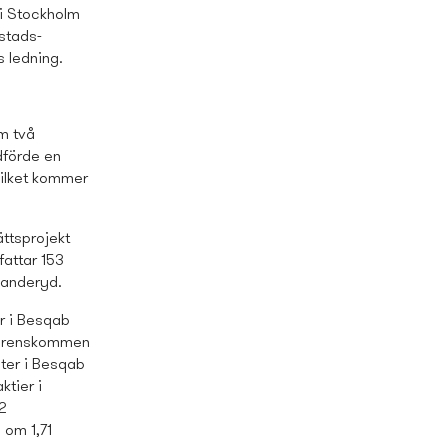
 i Stockholm
ostads­
 ledning.
om två
edförde en
 vilket kommer
ttsprojekt
fattar 153
Danderyd.
r i Besqab
överenskommen
ster i Besqab
ktier i
32
 om 1,71