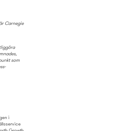
 är Carnegie
tliggöra
ämnades,
dpunkt som
ss­
gen i
llsservice
North Growth