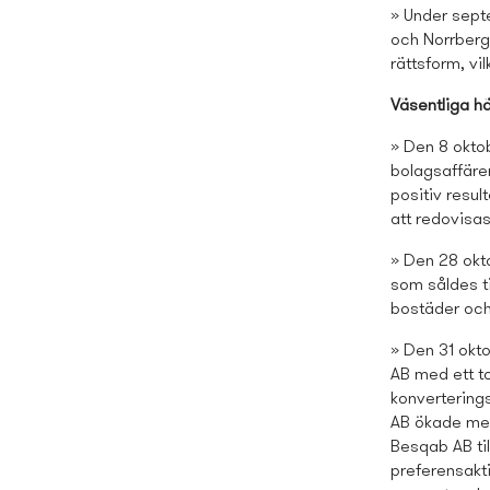
» Under sept
och Norrberge
rättsform, v
Väsentliga h
» Den 8 oktob
bolagsaffärer
positiv resul
att redovisas 
» Den 28 okto
som såldes ti
bostäder och
» Den 31 okto
AB med ett to
konverterings
AB ökade med 
Besqab AB til
preferensakt