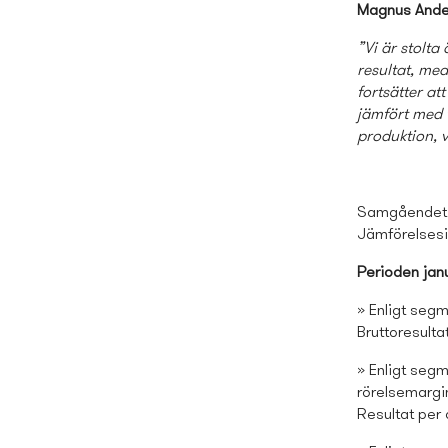
Magnus Ande
”Vi är stolta
resultat, me
fortsätter at
jämfört med 
produktion, v
Samgåendet m
Jämförelsesi
Perioden jan
» Enligt segm
Bruttoresulta
» Enligt segm
rörelsemargin
Resultat per 