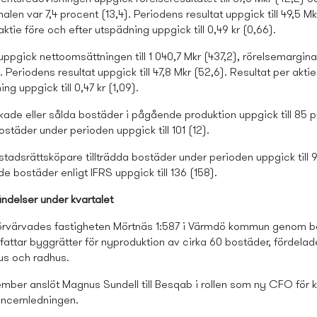
alen var 7,4 procent (13,4). Periodens resultat uppgick till 49,5 Mk
aktie före och efter utspädning uppgick till 0,49 kr (0,66).
 uppgick nettoomsättningen till 1 040,7 Mkr (437,2), rörelsemargina
). Periodens resultat uppgick till 47,8 Mkr (52,6). Resultat per akti
ng uppgick till 0,47 kr (1,09).
ade eller sålda bostäder i pågående produktion uppgick till 85 p
ostäder under perioden uppgick till 101 (12).
stads­rättsköpare tillträdda bostäder under perioden uppgick till 9
e bostäder enligt IFRS uppgick till 136 (158).
ndelser under kvartalet
 förvärvades fastigheten Mörtnäs 1:587 i Värmdö kommun genom b
attar byggrätter för nyproduktion av cirka 60 bostäder, fördelad
us och radhus.
ember anslöt Magnus Sundell till Besqab i rollen som ny CFO för
oncernledningen.