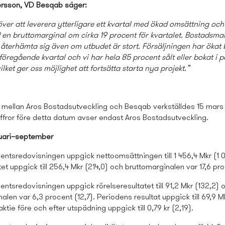
rsson, VD Besqab säger:
 över att leverera ytterligare ett kvartal med ökad omsättning och
d en bruttomarginal om cirka 19 procent för kvartalet. Bostads­m
t återhämta sig även om utbudet är stort. Försäljningen har ökat 
föregående kvartal och vi har hela 85 procent sålt eller bokat i
ilket ger oss möjlighet att fortsätta starta nya projekt.”
ellan Aros Bostads­utveckling och Besqab verkställdes 15 mars
ffror före detta datum avser endast Aros Bostads­utveckling.
uari–september
entsredovisningen uppgick nettoomsättningen till 1 456,4 Mkr (1 0
tet uppgick till 256,4 Mkr (214,0) och bruttomarginalen var 17,6 pr
entsredovisningen uppgick rörelseresultatet till 91,2 Mkr (132,2) 
alen var 6,3 procent (12,7). Periodens resultat uppgick till 69,9 Mk
aktie före och efter utspädning uppgick till 0,79 kr (2,19).