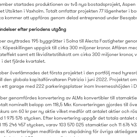
ember startades produktionen av två nya bostads­projekt, Aspen
t Utsikten i Vaxholm. Totalt omfattar projekten 77 lägenheter i b
ilka kommer att uppföras genom delad entreprenad under Besqabs
ändelser efter periodens utgång
er avyttrades 195 byggrätter i Solna till Alecta Fastigheter gen
. Köpeskillingen uppgick till cirka 300 miljoner kronor. Affären m
tateffekt samt ett likviditetstillskott om cirka 300 miljoner kronor,
i det fjärde kvartalet.
ber överlämnades det första projektet i den portfölj med hyresrä
ll den globala kapitalförvaltaren Patrizia i juni 2022. Projektet om
 ett garage med 222 parkeringsplatser inom Invernesshöjden i 
ber genomfördes konvertering av ALMs konvertibler till stamaktie
talt nominellt belopp om 118,5 Mkr. Konverteringen gjordes till 
kurs om 60 kr per ny aktie vilket medför att antalet aktier och rö
1 975 576 stycken. Efter konvertering uppgår det totala antalet a
l 115 246 457 stycken, varav 103 570 025 stamaktier och 11 676 4
ier. Konverteringen medförde en utspädning för övriga aktieägare