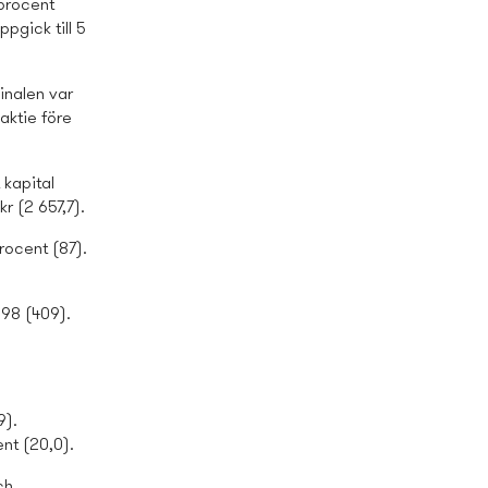
 procent
pgick till 5
inalen var
 aktie före
 kapital
r (2 657,7).
rocent (87).
398 (409).
9).
ent (20,0).
ch