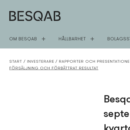
OM BESQAB
HÅLLBARHET
BOLAGSS
START
INVESTERARE
RAPPORTER OCH PRESENTATION
FÖRSÄLJNING OCH FÖRBÄTTRAT RESULTAT
Besqa
septe
kvart