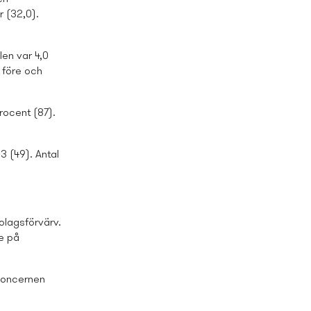
r (32,0).
len var 4,0
e före och
rocent (87).
3 (49). Antal
olagsförvärv.
e på
 koncernen