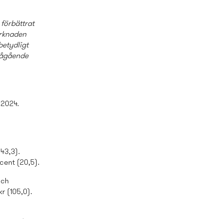
 förbättrat
arknaden
betydligt
 pågående
 2024.
43,3).
ocent (20,5).
och
r (105,0).