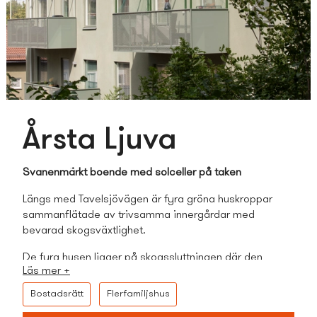
Årsta Ljuva
Svanenmärkt boende med solceller på taken
Längs med Tavelsjövägen är fyra gröna huskroppar
samman­flätade av trivsamma innergårdar med
bevarad skogsväxtlighet.
De fyra husen ligger på skogssluttningen där den
Läs mer +
kringliggande naturen bevaras. Bostäderna var flexibelt
utformade för att passa alla livets skeden. Alla
Bostads­rätt
Flerfamiljshus
bostäder har en egen balkong eller uteplats mot gård