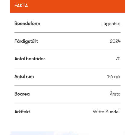
eller skog. Och högst upp i varje hus finns en
FAKTA
etagelägenhet med trappa upp till 17 kvm avskilt
sovrum. I bottenvåningen finns lokaler för gym eller co-
working.
Boendeform
Lägenhet
Färdigställt
2024
Antal bostäder
70
Antal rum
1-6 rok
Boarea
Årsta
Arkitekt
Witte Sundell