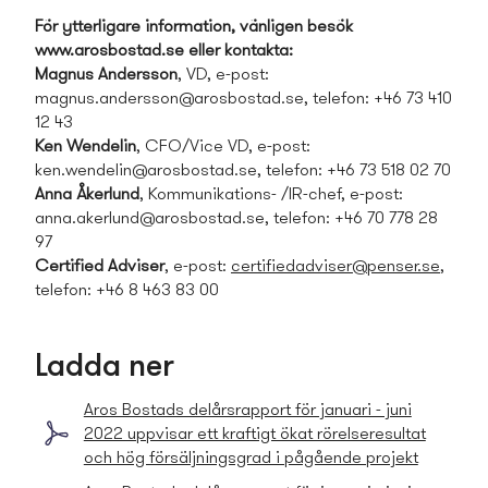
För ytterligare information, vänligen besök
www.arosbostad.se eller kontakta:
Magnus Andersson
, VD, e-post:
magnus.andersson@arosbostad.se
, telefon: +46 73 410
12 43
Ken Wendelin
, CFO/Vice VD, e-post:
ken.wendelin@arosbostad.se
, telefon: +46 73 518 02 70
Anna Åkerlund
, Kommunikations- /IR-chef, e-post:
anna.akerlund@arosbostad.se
, telefon: +46 70 778 28
97
Certified Adviser
, e-post:
certifiedadviser@penser.se
,
telefon: +46 8 463 83 00
Ladda ner
Aros Bostads­ delårsrapport för januari - juni
2022 uppvisar ett kraftigt ökat rörelseresultat
och hög försäljningsgrad i pågående projekt