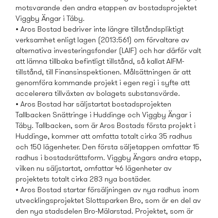
motsvarande den andra etappen av bostads­projektet
Viggby Ängar i Täby.
• Aros Bostad bedriver inte längre tillståndspliktigt
verksamhet enligt lagen (2013:561) om förvaltare av
alternativa investeringsfonder (LAIF) och har därför valt
att lämna tillbaka befintligt tillstånd, så kallat AIFM-
tillstånd, till Finansinspektionen. Målsättningen är att
genomföra kommande projekt i egen regi i syfte att
accelerera tillväxten av bolagets substansvärde.
• Aros Bostad har säljstartat bostads­projekten
Tallbacken Snättringe i Huddinge och Viggby Ängar i
Täby. Tallbacken, som är Aros Bostads­ första projekt i
Huddinge, kommer att omfatta totalt cirka 35 radhus
och 150 lägenheter. Den första säljetappen omfattar 15
radhus i bostads­rättsform. Viggby Ängars andra etapp,
vilken nu säljstartat, omfattar 46 lägenheter av
projektets totalt cirka 283 nya bostäder.
• Aros Bostad startar försäljningen av nya radhus inom
utvecklings­projektet Slottsparken Bro, som är en del av
den nya stadsdelen Bro-Mälarstad. Projektet, som är