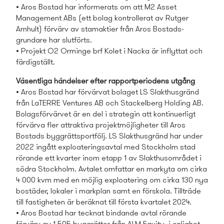
• Aros Bostad har informerats om att M2 Asset
Management ABs (ett bolag kontrollerat av Rutger
Arnhult) förvärv av stamaktier från Aros Bostads­
grundare har slutförts.
• Projekt O2 Orminge brf Kolet i Nacka är inflyttat och
färdigställt.
Väsentliga händelser efter rapportperiodens utgång
• Aros Bostad har förvärvat bolaget LS Slakthusgränd
från LaTERRE Ventures AB och Stackelberg Holding AB.
Bolagsförvärvet är en del i strategin att kontinuerligt
förvärva fler attraktiva projektmöjligheter till Aros
Bostads­ byggrättsportfölj. LS Slakthusgränd har under
2022 ingått exploateringsavtal med Stockholm stad
rörande ett kvarter inom etapp 1 av Slakthusområdet i
södra Stockholm. Avtalet omfattar en markyta om cirka
4 000 kvm med en möjlig exploatering om cirka 130 nya
bostäder, lokaler i markplan samt en förskola. Tillträde
till fastigheten är beräknat till första kvartalet 2024.
• Aros Bostad har tecknat bindande avtal rörande