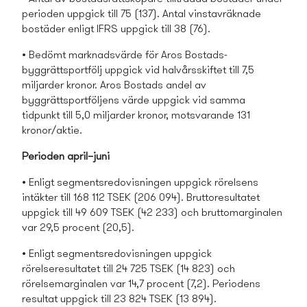
perioden uppgick till 75 (137). Antal vinstavräknade
bostäder enligt IFRS uppgick till 38 (76).
• Bedömt marknadsvärde för Aros Bostads­
byggrättsportfölj uppgick vid halvårsskiftet till 7,5
miljarder kronor. Aros Bostads­ andel av
byggrättsportföljens värde uppgick vid samma
tidpunkt till 5,0 miljarder kronor, motsvarande 131
kronor/aktie.
Perioden april–juni
• Enligt segmentsredovisningen uppgick rörelsens
intäkter till 168 112 TSEK (206 094). Bruttoresultatet
uppgick till 49 609 TSEK (42 233) och bruttomarginalen
var 29,5 procent (20,5).
• Enligt segmentsredovisningen uppgick
rörelseresultatet till 24 725 TSEK (14 823) och
rörelsemarginalen var 14,7 procent (7,2). Periodens
resultat uppgick till 23 824 TSEK (13 894).