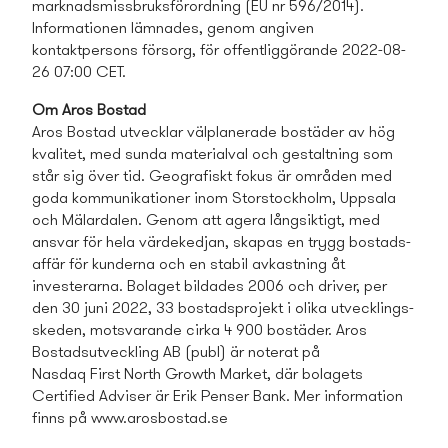
marknadsmissbruksförordning (EU nr 596/2014).
Informationen lämnades, genom angiven
kontaktpersons försorg, för offentliggörande 2022-08-
26 07:00 CET.
Om Aros Bostad
Aros Bostad utvecklar välplanerade bostäder av hög
kvalitet, med sunda materialval och gestaltning som
står sig över tid. Geografiskt fokus är områden med
goda kommunikationer inom Storstockholm, Uppsala
och Mälardalen. Genom att agera långsiktigt, med
ansvar för hela värdekedjan, skapas en trygg bostads­
affär för kunderna och en stabil avkastning åt
investerarna. Bolaget bildades 2006 och driver, per
den 30 juni 2022, 33 bostads­projekt i olika utvecklings­
skeden, motsvarande cirka 4 900 bostäder. Aros
Bostads­utveckling AB (publ) är noterat på
Nasdaq First North Growth Market, där bolagets
Certified Adviser är Erik Penser Bank. Mer information
finns på www.arosbostad.se