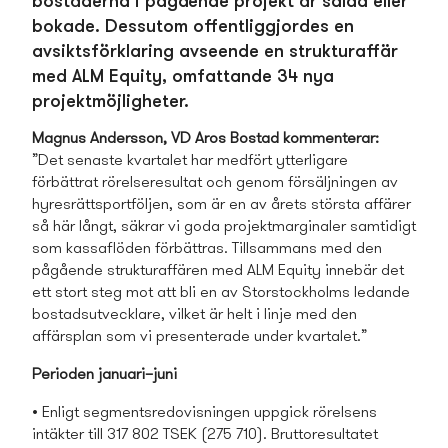
bostäderna i pågående projekt är sålda eller
bokade. Dessutom offentliggjordes en
avsiktsförklaring avseende en strukturaffär
med ALM Equity, omfattande 34 nya
projektmöjligheter.
Magnus Andersson, VD Aros Bostad kommenterar:
”Det senaste kvartalet har medfört ytterligare
förbättrat rörelseresultat och genom försäljningen av
hyresrättsportföljen, som är en av årets största affärer
så här långt, säkrar vi goda projektmarginaler samtidigt
som kassaflöden förbättras. Tillsamman­s med den
pågående strukturaffären med ALM Equity innebär det
ett stort steg mot att bli en av Storstockholms ledande
bostads­utvecklare, vilket är helt i linje med den
affärsplan som vi presenterade under kvartalet.”
Perioden januari–juni
• Enligt segmentsredovisningen uppgick rörelsens
intäkter till 317 802 TSEK (275 710). Bruttoresultatet