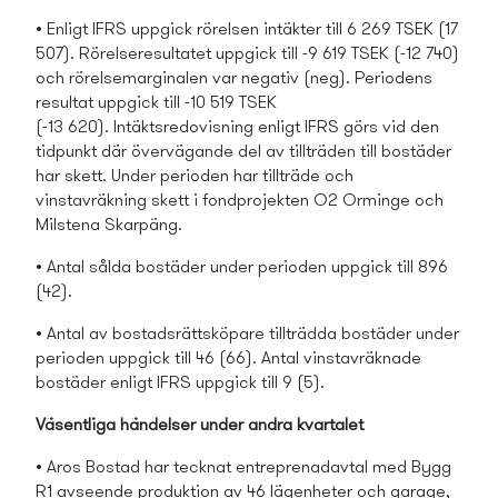
• Enligt IFRS uppgick rörelsen intäkter till 6 269 TSEK (17
507). Rörelseresultatet uppgick till -9 619 TSEK (-12 740)
och rörelsemarginalen var negativ (neg). Periodens
resultat uppgick till -10 519 TSEK
(-13 620). Intäktsredovisning enligt IFRS görs vid den
tidpunkt där övervägande del av tillträden till bostäder
har skett. Under perioden har tillträde och
vinstavräkning skett i fondprojekten O2 Orminge och
Milstena Skarpäng.
• Antal sålda bostäder under perioden uppgick till 896
(42).
• Antal av bostads­rättsköpare tillträdda bostäder under
perioden uppgick till 46 (66). Antal vinstavräknade
bostäder enligt IFRS uppgick till 9 (5).
Väsentliga händelser under andra kvartalet
• Aros Bostad har tecknat entreprenadavtal med Bygg
R1 avseende produktion av 46 lägenheter och garage,