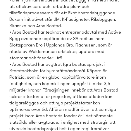
• Den 1 juni lanserades Initiativet Bygg i Tid med målet
att effektivisera och förbättra plan- och
tillståndsprocesserna för ett ökat bostads­byggande.
Bakom initiativet står JM, K-Fastigheter, Riksbyggen,
Skanska och Aros Bostad.
• Aros Bostad har tecknat entreprenadavtal med Active
Bygg avseende uppförande av 39 radhus inom
Slottsparken Bro i Upplands-Bro. Radhusen, som är
ritade av Waldemarson arkitekter, uppförs med
stommar och fasader i trä.
• Aros Bostad har avyttrat fyra bostads­projekt i
Storstockholm för hyresrättsändamål. Köpare är
Patrizia, som är en global kapitalförvaltare inom
fastigheter, och köpeskillingen uppgår till cirka 3,6
miljarder kronor. Försäljningen innebär att Aros Bostad
säkrar intäkterna för projekten, att kassaflöden kan
tidigareläggas och att nya projektstarter kan
optimeras över tid. Affären medför även att samtliga
projekt inom Aros Bostads­ fonder är i det närmaste
slutsålda eller avyttrade, i enlighet med strategin att
utveckla bostads­projekt helt i egen regi framöver.