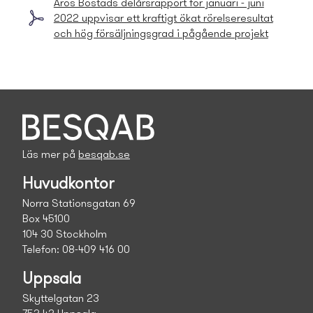
Aros Bostads­ delårsrapport för januari - juni
2022 uppvisar ett kraftigt ökat rörelseresultat
och hög försäljningsgrad i pågående projekt
Läs mer på
besqab.se
Huvudkontor
Norra Stationsgatan 69
Box 45100
104 30 Stockholm
Telefon: 08-409 416 00
Uppsala
Skyttelgatan 23