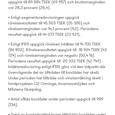
uppgick till 89 884 TSEK (69 957) och bruttomarginalen
var 28,3 procent (25,4).
• Enligt segmentsredovisningen uppgick
rörelseresultatet till 45 503 TSEK (25 305) och
rörelsemarginalen var 14,3 procent (9,2). Periodens
resultat uppgick till 44 073 TSEK (23 921).
• Enligt IFRS uppgick rörelsen intäkter till 14 700 TSEK
(86 802). Rörelseresultatet uppgick till -18 904 TSEK (43
724) och rörelsemarginalen var negativ (50,4 %).
Periodens resultat uppgick till -20 333 TSEK (42 749).
Intäktsredovisning enligt IFRS görs vid den tidpunkt där
övervägande del av tillträden till bostäder har skett.
Under perioden har tillträde och vinstavräkning skett i
fondprojekten O2 Orminge, Invernesshöjden och
Milstena Skarpäng.
• Antal sålda bostäder under perioden uppgick till 989
(136).
• Antal av bostads­rättsköpare tillträdda bostäder under