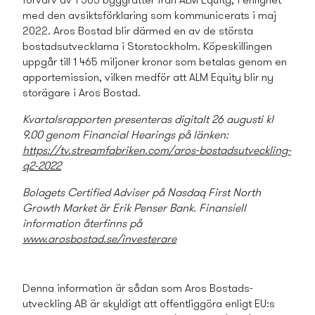
förvärv av 1 505 byggrätter från ALM Equity, i enlighet
med den avsiktsförklaring som kommunicerats i maj
2022. Aros Bostad blir därmed en av de största
bostads­utvecklarna i Storstockholm. Köpeskillingen
uppgår till 1 465 miljoner kronor som betalas genom en
apportemission, vilken medför att ALM Equity blir ny
storägare i Aros Bostad.
Kvartalsrapporten presenteras digitalt 26 augusti kl
9.00 genom Financial Hearings på länken:
https://tv.streamfabriken.com/aros-bostads­utveckling-
q2-2022
Bolagets Certified Adviser på Nasdaq First North
Growth Market
är Erik Penser Bank. Finansiell
information återfinns på
www.arosbostad.se/investerare
Denna information är sådan som Aros Bostads­
utveckling AB är skyldigt att offentliggöra enligt EU:s