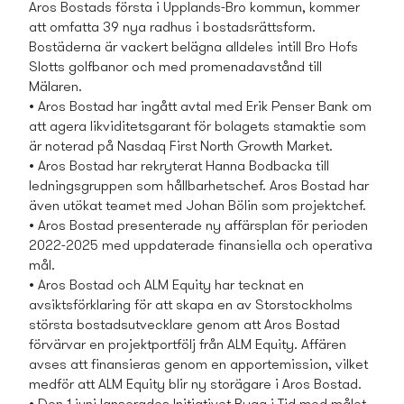
Aros Bostads­ första i Upplands-Bro kommun, kommer
att omfatta 39 nya radhus i bostads­rättsform.
Bostäderna är vackert belägna alldeles intill Bro Hofs
Slotts golfbanor och med promenadavstånd till
Mälaren.
• Aros Bostad har ingått avtal med Erik Penser Bank om
att agera likviditetsgarant för bolagets stamaktie som
är noterad på Nasdaq First North Growth Market.
• Aros Bostad har rekryterat Hanna Bodbacka till
ledningsgruppen som hållbarhetschef. Aros Bostad har
även utökat teamet med Johan Bölin som projektchef.
• Aros Bostad presenterade ny affärsplan för perioden
2022-2025 med uppdaterade finansiella och operativa
mål.
• Aros Bostad och ALM Equity har tecknat en
avsiktsförklaring för att skapa en av Storstockholms
största bostads­utvecklare genom att Aros Bostad
förvärvar en projektportfölj från ALM Equity. Affären
avses att finansieras genom en apportemission, vilket
medför att ALM Equity blir ny storägare i Aros Bostad.