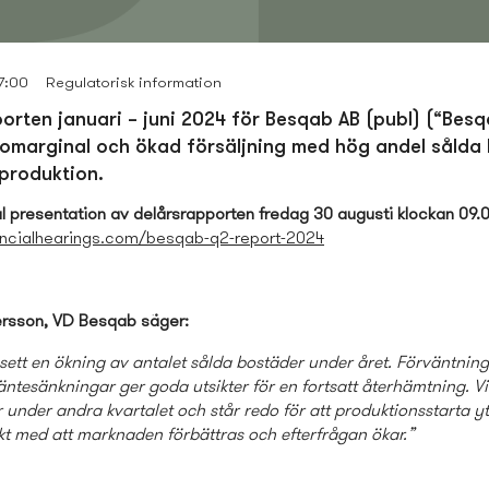
7:00
Regulatorisk information
orten januari – juni 2024 för Besqab AB (publ) (“Besq
tomarginal och ökad försäljning med hög andel sålda 
produktion.
ital presentation av delårsrapporten fredag 30 augusti klockan 09.
inancialhearings.com/besqab-q2-report-2024
rsson, VD
Besqab säger:
sett en ökning av antalet sålda bostäder under året. Förväntnin
tesänkningar ger goda utsikter för en fortsatt återhämtning. Vi
under andra kvartalet och står redo för att produktionsstarta yt
akt med att marknaden förbättras och efterfrågan ökar.”