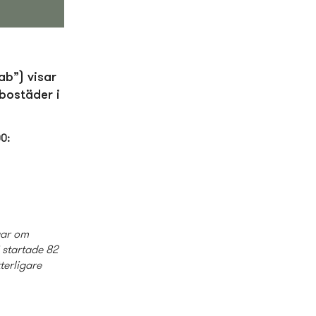
ab”) visar
bostäder i
00:
gar om
 startade 82
terligare