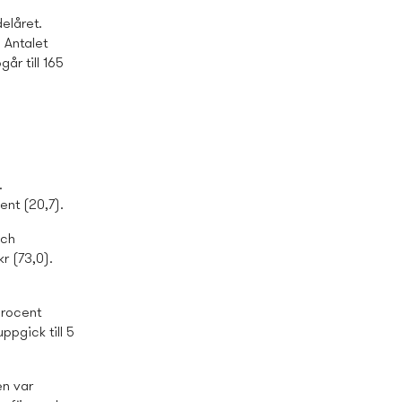
elåret.
 Antalet
år till 165
.
ent (20,7).
och
r (73,0).
procent
ppgick till 5
en var