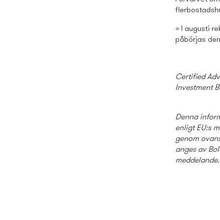
flerbostads­h
» I augusti r
påbörjas den
Certified Ad
Investment B
Denna inform
enligt EU:s 
genom ovanst
anges av Bola
meddelande.