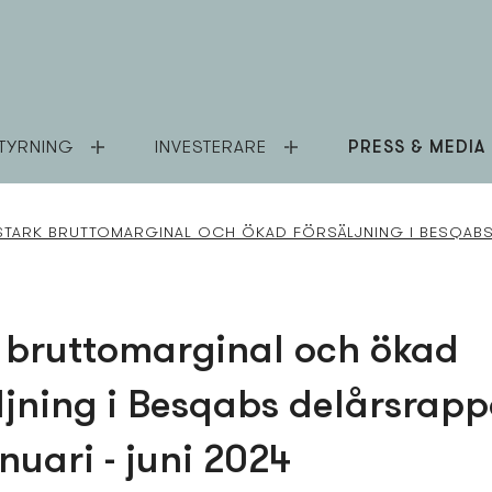
TYRNING
INVESTERARE
PRESS & MEDIA
STARK BRUTTOMARGINAL OCH ÖKAD FÖRSÄLJNING I BESQABS 
 bruttomarginal och ökad
ljning i Besqabs delårsrapp
anuari - juni 2024