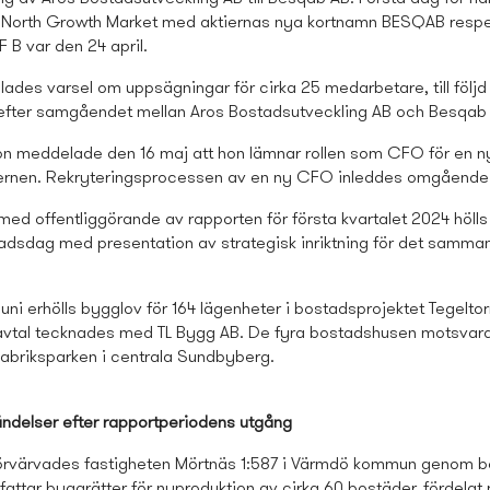
 North Growth Market med aktiernas nya kortnamn BESQAB respe
B var den 24 april.
lades varsel om uppsägningar för cirka 25 medarbetare, till följd
 efter samgåendet mellan Aros Bostads­utveckling AB och Besqab
n meddelade den 16 maj att hon lämnar rollen som CFO för en ny
ernen. Rekryteringsprocessen av en ny CFO inleddes omgående
ed offentliggörande av rapporten för första kvartalet 2024 hölls
adsdag med presentation av strategisk inriktning för det samman
 juni erhölls bygglov för 164 lägenheter i bostads­projektet Tegelt
vtal tecknades med TL Bygg AB. De fyra bostads­husen motsvara
abriksparken i centrala Sundbyberg.
ändelser efter rapportperiodens utgång
 förvärvades fastigheten Mörtnäs 1:587 i Värmdö kommun genom b
attar byggrätter för nyproduktion av cirka 60 bostäder, fördelat