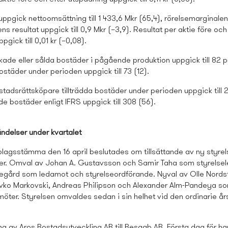
 uppgick nettoomsättning till 1 433,6 Mkr (65,4), rörelsemarginalen
ens resultat uppgick till 0,9 Mkr (–3,9). Resultat per aktie före och
pgick till 0,01 kr (–0,08).
ade eller sålda bostäder i pågående produktion uppgick till 82 p
ostäder under perioden uppgick till 73 (12).
stads­rättsköpare tillträdda bostäder under perioden uppgick till 2
e bostäder enligt IFRS uppgick till 308 (56).
ndelser under kvartalet
olagsstämma den 16 april beslutades om tillsättande av ny styrel
er. Omval av Johan A. Gustavsson och Samir Taha som styrelse
egård som ledamot och styrelseordförande. Nyval av Olle Nords
vko Markovski, Andreas Philipson och Alexander Alm-Pandeya s
möter. Styrelsen omvaldes sedan i sin helhet vid den ordinarie 
 av Aros Bostads­utveckling AB till Besqab AB. Första dag för ha