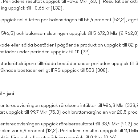
). Periodens resultat uppgick till –54,2 Mkr (63,1). Resultat per akt
ng uppgick till –0,66 kr (1,32).
 uppgick soliditeten per balansdagen till 55,4 procent (52,2), eget
1 546,5) och balansomslutningen uppgick till 5 672,3 Mkr (2 962,0
ade eller sålda bostäder i pågående produktion uppgick till 82 p
ostäder under perioden uppgick till 111 (22).
stads­rättsköpare tillträdda bostäder under perioden uppgick till 
räknade bostäder enligt IFRS uppgick till 553 (308).
 – juni
entsredovisningen uppgick rörelsens intäkter till 486,8 Mkr (338,
tet uppgick till 99,7 Mkr (75,3) och bruttomarginalen var 20,5 proc
entsredovisningen uppgick rörelseresultatet till 33,4 Mkr (41,2) o
alen var 6,9 procent (12,2). Periodens resultat uppgick till 11,1 Mkr
ktie före och efter utspädning uppgick till 0,11 kr (0,66).