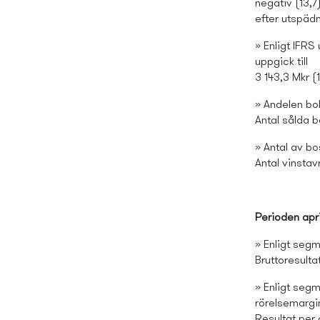
negativ (13,7
efter utspädni
» Enligt IFRS
uppgick till
3 143,3 Mkr (
» Andelen bok
Antal sålda b
» Antal av bo
Antal vinstav
Perioden april
» Enligt segm
Bruttoresulta
» Enligt segm
rörelsemargin
Resultat per a