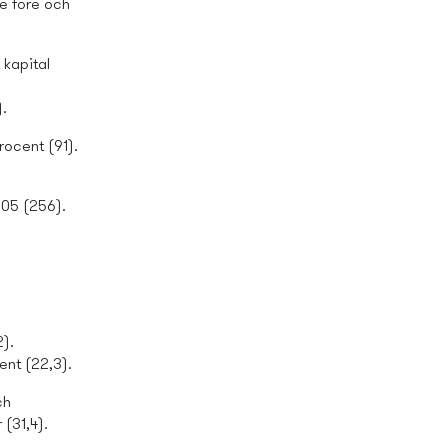
ie före och
 kapital
).
rocent (91).
305 (256).
2).
ent (22,3).
ch
 (31,4).