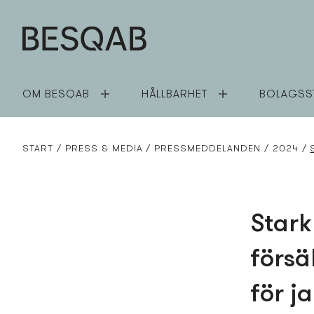
OM BESQAB
HÅLLBARHET
BOLAGSS
START
PRESS­ & MEDIA
PRESS­MEDDELANDEN
2024
Stark
försä
för j