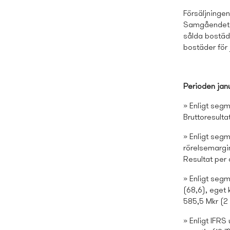
Försäljningen
Samgåendet m
sålda bostäde
bostäder för 
Perioden janu
» Enligt segm
Bruttoresulta
» Enligt segm
rörelsemargin
Resultat per 
» Enligt segm
(68,6), eget 
585,5 Mkr (2 
» Enligt IFRS