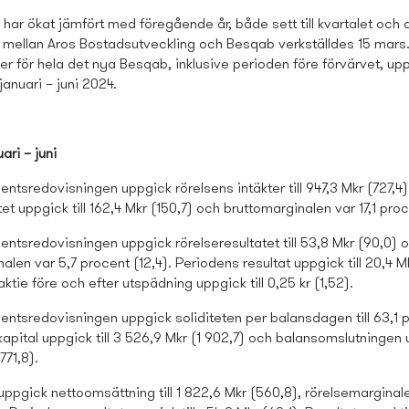
 har ökat jämfört med föregående år, både sett till kvartalet och d
ellan Aros Bostads­utveckling och Besqab verkställdes 15 mars.
r för hela det nya Besqab, inklusive perioden före förvärvet, uppg
januari – juni 2024.
ari – juni
entsredovisningen uppgick rörelsens intäkter till 947,3 Mkr (727,4)
tet uppgick till 162,4 Mkr (150,7) och bruttomarginalen var 17,1 proc
entsredovisningen uppgick rörelseresultatet till 53,8 Mkr (90,0) 
alen var 5,7 procent (12,4). Periodens resultat uppgick till 20,4 Mk
aktie före och efter utspädning uppgick till 0,25 kr (1,52).
entsredovisningen uppgick soliditeten per balansdagen till 63,1 
kapital uppgick till 3 526,9 Mkr (1 902,7) och balansomslutningen u
771,8).
 uppgick nettoomsättning till 1 822,6 Mkr (560,8), rörelsemarginal