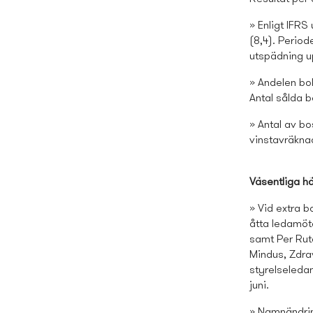
» Enligt IFRS
(8,4). Period
utspädning up
» Andelen bok
Antal sålda b
» Antal av bo
vinstavräknad
Väsentliga hä
» Vid extra b
åtta ledamöt
samt Per Rut
Mindus, Zdra
styrelseleda
juni.
» Namnändring