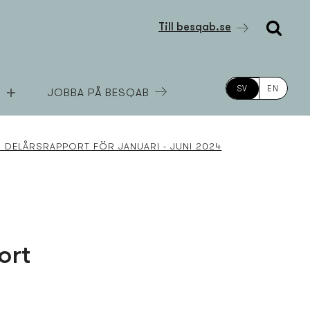
Till besqab.se
SV
EN
JOBBA PÅ BESQAB
DELÅRSRAPPORT FÖR JANUARI - JUNI 2024
ort