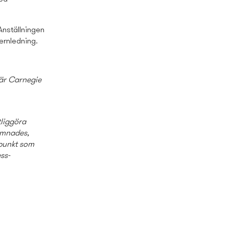
Anställningen
ernledning.
 är Carnegie
tliggöra
ämnades,
dpunkt som
ss­