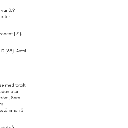
 var 0,9
 efter
rocent (91).
10 (68). Antal
se med totalt
ledamöter
tröm, Sara
om
årsstämman 3
ndel på