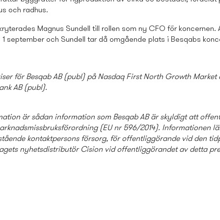
us och radhus.
ekryterades Magnus Sundell till rollen som ny CFO för koncernen. 
 1 september och Sundell tar då omgående plats i Besqabs konc
viser för Besqab AB (publ) på Nasdaq First North Growth Market
ank AB (publ)
.
ation är sådan information som Besqab AB är skyldigt att offen
marknadsmissbruksförordning (EU nr 596/2014). Informationen l
ående kontaktpersons försorg, för offentliggörande vid den ti
gets nyhetsdistributör Cision vid offentliggörandet av detta pre