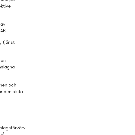
ktive
 av
 AB.
 tjänst
.
 en
­slagna
ornen och
r den sista
olagsförvärv.
 på