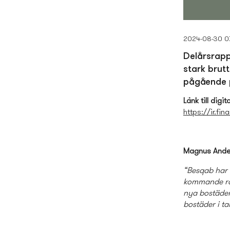
2024-08-30 0
Delårsrapp
stark brut
pågående 
Länk till dig
https://ir.f
Magnus Ande
“Besqab har 
kommande rän
nya bostäder 
bostäder i t