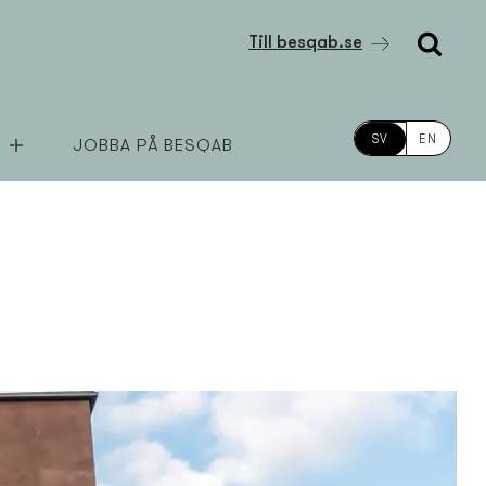
Till besqab.se
SV
EN
JOBBA PÅ BESQAB