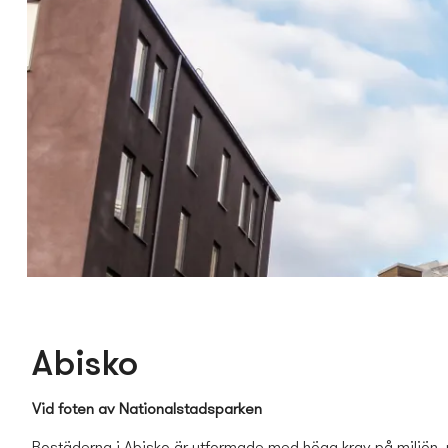
Abisko
Vid foten av Nationalstadsparken