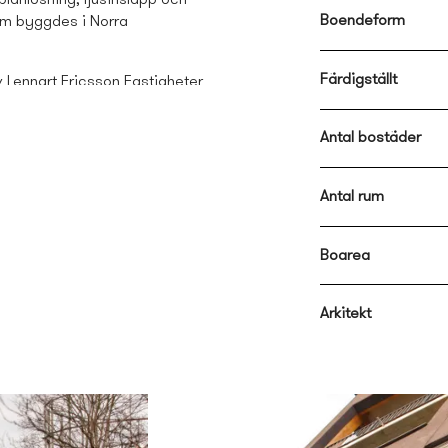
lanlösning, ljusinsläpp och
Boendeform
som byggdes i Norra
Färdigställt
Lennart Ericsson Fastigheter
Antal bostäder
der med balkongväggar klädda
ade entréer med materialval
 välkomnande känsla.
Antal rum
terets V-form öppnar sig mot
mme som är öppet mot såväl
. Balkongerna är indragna och
Boarea
färgad kulör med undantag av
ärgad kulör."
/JoliArk
Arkitekt