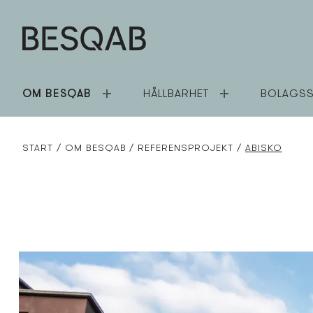
OM BESQAB
HÅLLBARHET
BOLAGSS
START
OM BESQAB
REFERENSPROJEKT
ABISKO