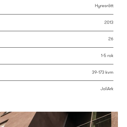
Hyresrätt
2013
26
1-5 rok
39-173 kvm
JoliArk