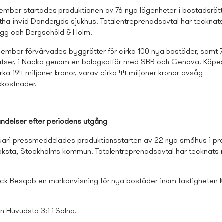
ember startades produktionen av 76 nya lägenheter i bostads­rätt
rtha invid Danderyds sjukhus. Totalentreprenadsavtal har teckna
gg och Bergschöld & Holm.
ember förvärvades byggrätter för cirka 100 nya bostäder, samt 
atser, i Nacka genom en bolagsaffär med SBB och Genova. Köpes
cirka 194 miljoner kronor, varav cirka 44 miljoner kronor avsåg
skostnader.
ändelser efter periodens utgång
uari press­meddelades produktionsstarten av 22 nya småhus i pro
cksta, Stockholms kommun. Totalentreprenadsavtal har tecknat
fick Besqab en markanvisning för nya bostäder inom fastigheten K
n Huvudsta 3:1 i Solna.