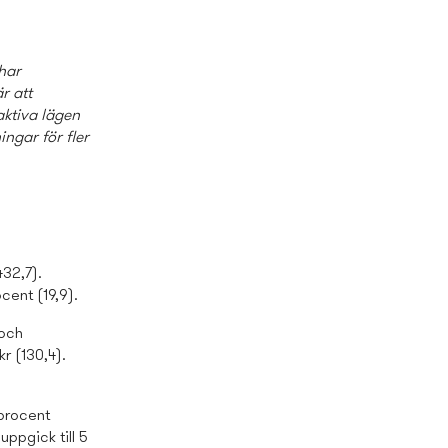
 har
r att
aktiva lägen
ngar för fler
432,7).
cent (19,9).
 och
kr (130,4).
 procent
uppgick till 5