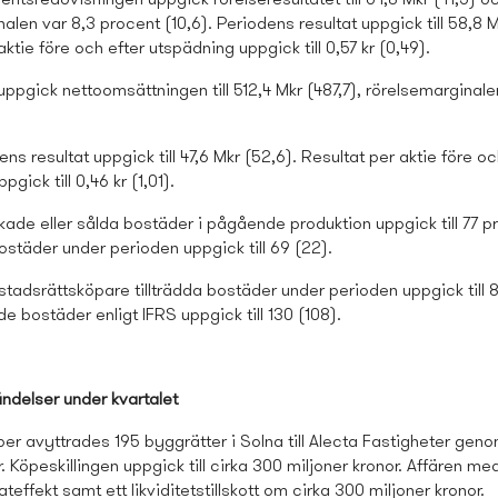
entsredovisningen uppgick rörelseresultatet till 64,8 Mkr (41,5) o
alen var 8,3 procent (10,6). Periodens resultat uppgick till 58,8 M
aktie före och efter utspädning uppgick till 0,57 kr (0,49).
 uppgick nettoomsättningen till 512,4 Mkr (487,7), rörelsemarginale
ens resultat uppgick till 47,6 Mkr (52,6). Resultat per aktie före oc
gick till 0,46 kr (1,01).
ade eller sålda bostäder i pågående produktion uppgick till 77 pr
ostäder under perioden uppgick till 69 (22).
stads­rättsköpare tillträdda bostäder under perioden uppgick till 8
e bostäder enligt IFRS uppgick till 130 (108).
ndelser under kvartalet
er avyttrades 195 byggrätter i Solna till Alecta Fastigheter gen
. Köpeskillingen uppgick till cirka 300 miljoner kronor. Affären m
ateffekt samt ett likviditetstillskott om cirka 300 miljoner kronor.