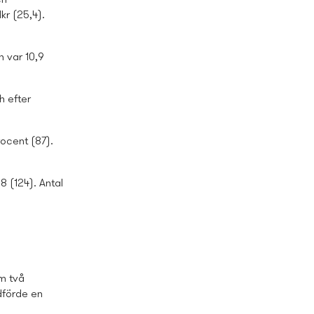
ch
kr (25,4).
n var 10,9
h efter
ocent (87).
8 (124). Antal
om två
edförde en