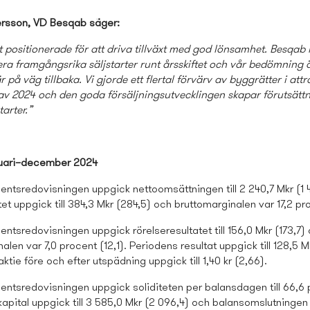
rsson, VD Besqab säger:
kt positionerade för att driva tillväxt med god lönsamhet. Besqab
ra framgångsrika säljstarter runt årsskiftet och vår bedömning ä
på väg tillbaka. Vi gjorde ett flertal förvärv av byggrätter i attr
av 2024 och den goda försäljningsutvecklingen skapar förutsättni
arter.”
nuari–december 2024
entsredovisningen uppgick nettoomsättningen till 2 240,7 Mkr (1 
tet uppgick till 384,3 Mkr (284,5) och bruttomarginalen var 17,2 pro
entsredovisningen uppgick rörelseresultatet till 156,0 Mkr (173,7)
alen var 7,0 procent (12,1). Periodens resultat uppgick till 128,5 M
aktie före och efter utspädning uppgick till 1,40 kr (2,66).
mentsredovisningen uppgick soliditeten per balansdagen till 66,6
kapital uppgick till 3 585,0 Mkr (2 096,4) och balansomslutningen 