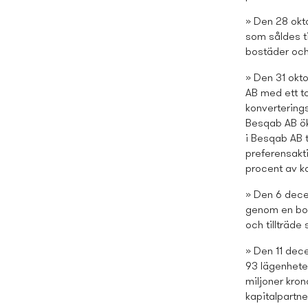
» Den 28 okto
som såldes ti
bostäder och
» Den 31 okto
AB med ett to
konverterings
Besqab AB öka
i Besqab AB t
preferensakt
procent av ka
» Den 6 dece
genom en bola
och tillträde
» Den 11 dece
93 lägenheter
miljoner kro
kapitalpartne