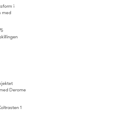
sform i
ts med
75
killingen
jektet
s med Derome
oltrasten 1