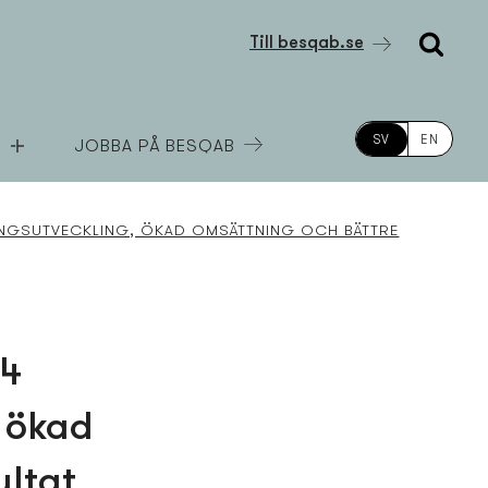
Till besqab.se
SV
EN
JOBBA PÅ BESQAB
NGSUTVECKLING, ÖKAD OMSÄTTNING OCH BÄTTRE
24
, ökad
ultat