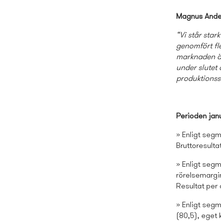
Magnus Ande
“Vi står star
genomfört fle
marknaden är 
under slutet 
produktionsst
Perioden ja
» Enligt segm
Bruttoresulta
» Enligt segm
rörelsemargin
Resultat per 
» Enligt seg
(80,5), eget 