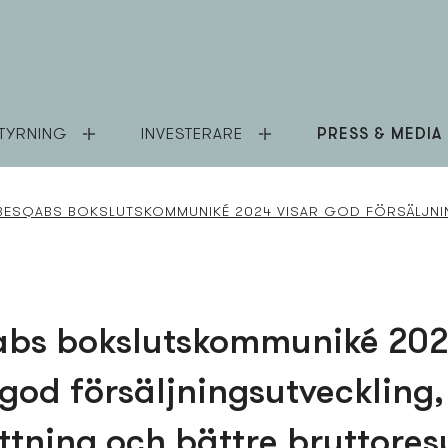
TYRNING
INVESTERARE
PRESS & MEDIA
BESQABS BOKSLUTSKOMMUNIKÉ 2024 VISAR GOD FÖRSÄLJNI
abs bokslutskommuniké 20
 god försäljningsutveckling
tning och bättre bruttores