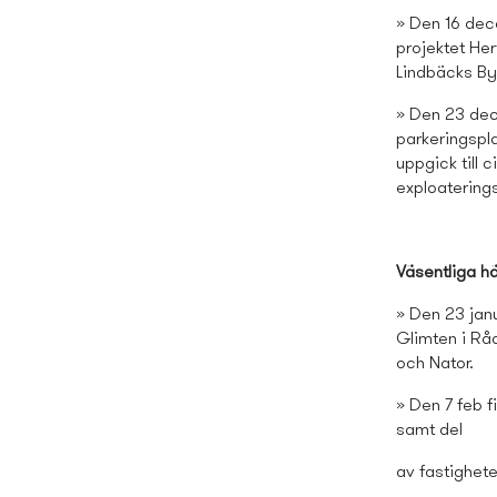
» Den 16 dec
projektet He
Lindbäcks By
» Den 23 dec
parkeringspl
uppgick till 
exploatering
Väsentliga h
» Den 23 jan
Glimten i Rå
och Nator.
» Den 7 feb 
samt del
av fastighete