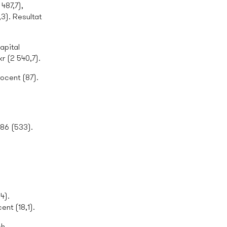
487,7),
,3). Resultat
apital
kr (2 540,7).
ocent (87).
486 (533).
4).
ent (18,1).