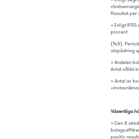
» Enligt segm
rörelsemargin
Resultat per 
» Enligt IFRS
procent
(14,5). Period
utspädning upp
» Andelen bok
Antal sålda b
» Antal av bo
vinstavräknad
Väsentliga hä
» Den 8 oktob
bolagsaffärer
positiv result