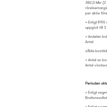
382,0 Mkr (2 
rörelsemargina
per aktie för
» Enligt IFRS
uppgick till 
» Andelen bok
Antal
sålda bostäde
» Antal av bo
Antal vinstav
Perioden ok
» Enligt segm
Bruttoresulta