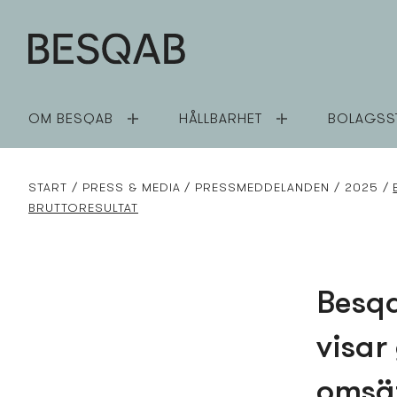
OM BESQAB
HÅLLBARHET
BOLAGSS
START
PRESS­ & MEDIA
PRESS­MEDDELANDEN
2025
BRUTTORESULTAT
Besq
visar
omsät