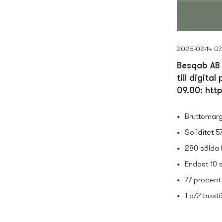
2025-02-14 07
Besqab AB 
till digit
09.00: htt
Bruttomarg
Soliditet 5
280 sålda 
Endast 10 
77 procent
1 572 bost