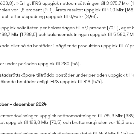
603,8). » Enligt IFRS uppgick nettoomsättningen till 3 375,7 Mkr (1 
len var 1,8 procent (14,1). Årets resultat uppgick till 41,0 Mkr (168
e och efter utspädning uppgick till 0,45 kr (3,43).
 uppgick soliditeten per balansdagen till 57,1 procent (70,4), eget k
3 188,7 Mkr (1 788,0) och balansomslutningen uppgick till 5 580,7 M
ade eller sålda bostäder i pågående produktion uppgick till 77 pr
r under perioden uppgick till 280 (56).
stads­rättsköpare tillträdda bostäder under perioden uppgick till 
räknade bostäder enligt IFRS uppgick till 819 (574).
tober – december 2024
entsredovisningen uppgick nettoomsättningen till 784,3 Mkr (389,
tet uppgick till 128,0 Mkr (70,5) och bruttomarginalen var 16,3 proc