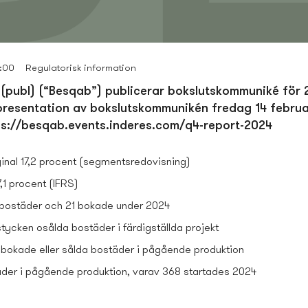
:00
Regulatorisk information
(publ) (“Besqab”) publicerar bokslutskommuniké för 
al presentation av bokslutskommunikén fredag 14 februa
ps://besqab.events.inderes.com/q4-report-2024
inal 17,2 procent (segmentsredovisning)
7,1 procent (IFRS)
bostäder och 21 bokade under 2024
stycken osålda bostäder i färdigställda projekt
 bokade eller sålda bostäder i pågående produktion
äder i pågående produktion, varav 368 startades 2024