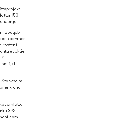
ttsprojekt
fattar 153
Danderyd.
r i Besqab
överenskommen
 röster i
ntalet aktier
432
 om 1,71
i Stockholm
joner kronor
ket omfattar
cirka 322
pment som