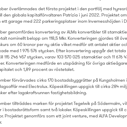
ber överlämnades det första projektet i den portfölj med hyresrä
ll den globala kapitalförvaltaren Patrizia i juni 2022. Projektet om
 ett garage med 222 parkeringsplatser inom Invernesshöjden i 
ber genomfördes konvertering av ALMs konvertibler till stamaktie
talt nominellt belopp om 118,5 Mkr. Konverteringen gjordes till 
kurs om 60 kronor per ny aktie vilket medför att antalet aktier och
de med 1 975 576 stycken. Efter konvertering uppgår det totala a
ill 115 246 457 stycken, varav 103 570 025 stamaktier och 11 676 
ier. Konverteringen medförde en utspädning för övriga aktieägare
pitalet och 1,89 procent av röstetalet.
mber förvärvades cirka 170 bostads­byggrätter på Kungsholmen 
gsaffär med Electrolux. Köpeskillingen uppgick till cirka 284 mil
 sker efter lagakraftvunnen fastighets­bildning.
mber tillträddes marken för projektet Tegelwik på Södermalm, vil
 i bostads­rättsform samt två lokaler. Köpeskillingen uppgick till 
nor. Projektet genomförs som ett joint venture, med ALFA Develo
r.