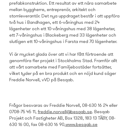
prefabkonstruktion. Ett resultat av ett nära samarbete
mellan byggherre, entreprenör, arkitekt och
stomleverantör. Det nya uppdraget består i att uppföra
två hus i Bandhagen, ett 6-våninghus med 24
lägenheter och ett 10-våningshus med 38 lägenheter,
ett 7-våningshus i Blackeberg med 33 lägenheter och
slutligen ett 10-våningshus i Farsta med 70 lägenheter.
Vi är mycket glada över att vi har fått förtroende att
genomföra fler projekt i Stockholms Stad. Framför allt
att vårt samarbete med Familjebostäder fortsätter,
vilket tyder på en bra produkt och en nöjd kund säger
Freddie Norvell, vVD på Besqab.
Frågor besvaras av Freddie Norvell, 08-630 16 24 eller
0708-75 45 11,
freddie.norvell@besqab.se
. Besqab
Projekt och Fastigheter AB, Box 1328, 183 13 TÄBY, 08-
630 16 00, fax 08-630 16 90,
www.besqab.se