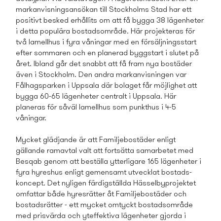
markanvisningsansökan till Stockholms Stad har ett
positivt besked erhållits om att få bygga 38 lägenheter
i detta populära bostads­område. Här projekteras för
två lamellhus i fyra våningar med en försäljningsstart
efter sommaren och en planerad byggstart i slutet på
året. Ibland går det snabbt att få fram nya bostäder
även i Stockholm. Den andra markanvisningen var
Fålhagsparken i Uppsala där bolaget får möjlighet att
bygga 60-65 lägenheter centralt i Uppsala. Här
planeras för såväl lamellhus som punkthus i 4-5
våningar.
Mycket glädjande är att Familjebostäder enligt
gällande ramavtal valt att fortsätta samarbetet med
Besqab genom att beställa ytterligare 165 lägenheter i
fyra hyreshus enligt gemensamt utvecklat bostads­
koncept. Det nyligen färdigställda Hässelbyprojektet
omfattar både hyresrätter åt Familjebostäder och
bostads­rätter - ett mycket omtyckt bostads­område
med prisvärda och yteffektiva lägenheter gjorda i