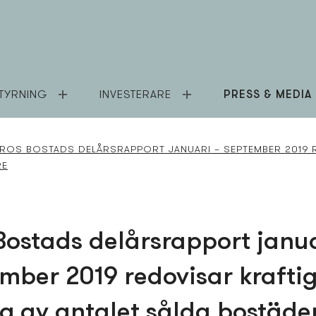
TYRNING
INVESTERARE
PRESS & MEDIA
ROS BOSTADS­ DELÅRSRAPPORT JANUARI – SEPTEMBER 2019 
RE
Bostads­ delårsrapport janua
mber 2019 redovisar krafti
g av antalet sålda bostäde