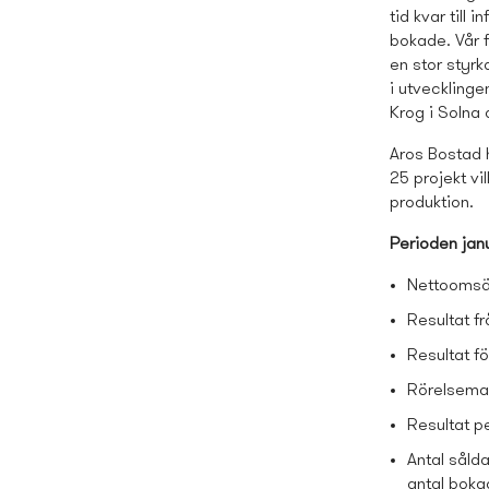
tid kvar till i
bokade
. Vår
en stor styrk
i utvecklinge
Krog i Solna 
Aros Bostad 
25 projekt vi
produktion.
Perioden jan
Nettoomsät
Resultat fr
Resultat fö
Rörelsemar
Resultat pe
Antal sålda
antal bokad