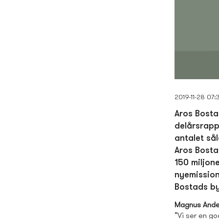
2019-11-28 07:
Aros Bosta
delårsrapp
antalet så
Aros Bosta
150 miljon
nyemission
Bostads­ b
Magnus Ande
”Vi ser en go