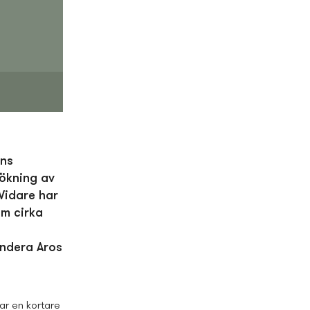
ens
 ökning av
Vidare har
om cirka
andera Aros
ar en kortare