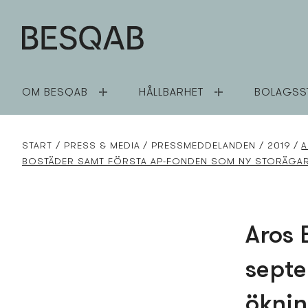
OM BESQAB
HÅLLBARHET
BOLAGSS
START
PRESS­ & MEDIA
PRESS­MEDDELANDEN
2019
A
BOSTÄDER SAMT FÖRSTA AP-FONDEN SOM NY STORÄGA
Aros 
septe
öknin