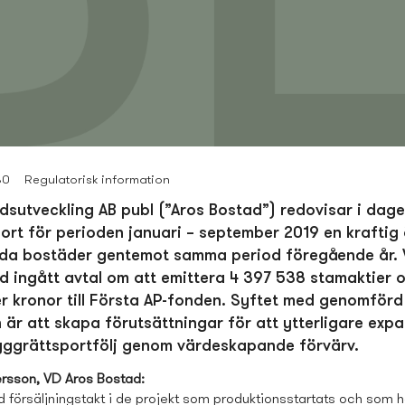
30
Regulatorisk information
ds­utveckling AB publ (”Aros Bostad”) redovisar i dag
ort för perioden januari – september 2019 en kraftig
lda bostäder gentemot samma period föregående år. 
d ingått avtal om att emittera 4 397 538 stamaktier 
er kronor till Första AP-fonden. Syftet med genomförd
 är att skapa förutsättningar för att ytterligare exp
yggrättsportfölj genom värdeskapande förvärv.
rsson, VD Aros Bostad:
d försäljningstakt i de projekt som produktionsstartats och som h