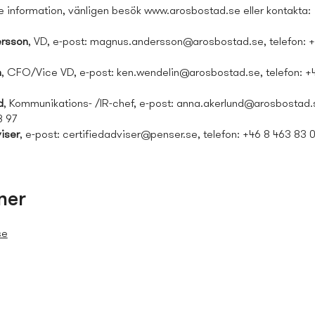
re information, vänligen besök www.arosbostad.se eller kontakta:
rsson
, VD, e-post:
magnus.andersson@arosbostad.se
, telefon:
n
, CFO/Vice VD, e-post:
ken.wendelin@arosbostad.se
, telefon: 
d
, Kommunikations- /IR-chef, e-post:
anna.akerlund@arosbostad.
8 97
iser
, e-post:
certifiedadviser@penser.se
, telefon: +46 8 463 83 
ner
se