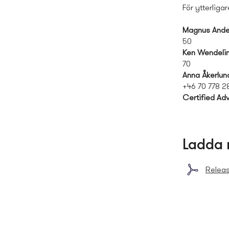
För ytterliga
Magnus Ande
50
Ken Wendeli
70
Anna Åkerlun
+46 70 778 2
Certified Adv
Ladda 
Relea