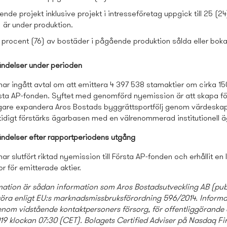
nde projekt inklusive projekt i intresseföretag uppgick till 25 (24
) är under produktion.
74 procent (76) av bostäder i pågående produktion sålda eller bok
ändelser under perioden
ar ingått avtal om att emittera 4 397 538 stamaktier om cirka 15
örsta AP-fonden. Syftet med genomförd nyemission är att skapa fö
rligare expandera Aros Bostads­ byggrättsportfölj genom värdesk
tidigt förstärks ägarbasen med en välrenommerad institutionell ä
ändelser efter rapportperiodens utgång
ar slutfört riktad nyemission till Första AP-fonden och erhållit en 
or för emitterade aktier.
ation är sådan information som Aros Bostads­utveckling AB (publ
ggöra enligt EU:s marknadsmissbruksförordning 596/2014. Inform
nom vidstående kontaktpersoners försorg, för offentliggörande
9 klockan 07:30 (CET). Bolagets Certified Adviser på Nasdaq Fir