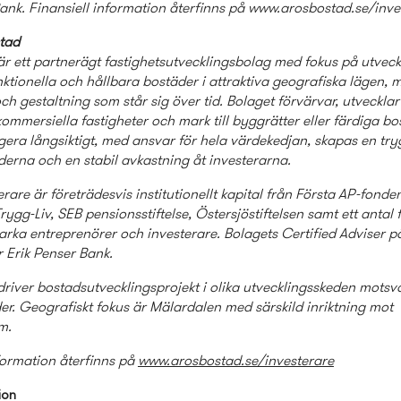
Bank.
Finansiell information återfinns på www.arosbostad.se/inve
tad
r ett partnerägt fastighets­utvecklings­bolag med fokus på utveck
ktionella och hållbara bostäder i attraktiva geografiska lägen, 
ch gestaltning som står sig över tid. Bolaget förvärvar, utvecklar
ommersiella fastigheter och mark till byggrätter eller färdiga bo
era långsiktigt, med ansvar för hela värdekedjan, skapas en try
derna och en stabil avkastning åt investerarna.
are är företrädesvis institutionellt kapital från Första AP-fonde
ygg-Liv, SEB pensionsstiftelse, Östersjöstiftelsen samt ett anta
tarka entreprenörer och investerare. Bolagets Certified Adviser 
r Erik Penser Bank.
river bostads­utvecklings­projekt i olika utvecklings­skeden mots
er. Geografiskt fokus är Mälardalen med särskild inriktning mot
lm.
formation återfinns på
www.arosbostad.se/investerare
ion