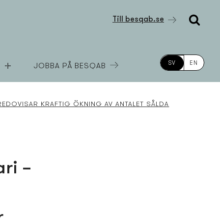
Till besqab.se
SV
EN
JOBBA PÅ BESQAB
REDOVISAR KRAFTIG ÖKNING AV ANTALET SÅLDA
ri –
g
r