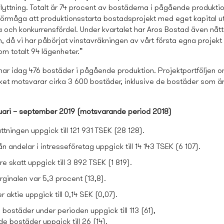
nflyttning.
Totalt är 74 procent av bostäderna i pågående produktio
 förmåga att produktionsstarta bostads­projekt med eget kapital 
a och konkurrensfördel. Under kvartalet har Aros Bostad även nått
n, då vi har påbörjat vinstavräkningen av vårt första egna projekt
om totalt 94 lägenheter.”
har idag 476 bostäder i pågående produktion.
Projektportföljen o
lket motsvarar cirka 3 600 bostäder, inklusive de bostäder som ä
uari – september 2019 (motsvarande period 2018)
tningen uppgick till 121 931 TSEK (28 128).
ån andelar i intresseföretag uppgick till 14 143 TSEK (6 107).
re skatt uppgick till 3 892 TSEK (1 819).
ginalen var 5,3 procent (13,8).
r aktie uppgick till 0,14 SEK (0,07).
 bostäder under perioden uppgick till 113 (61),
e bostäder uppgick till 26 (14).