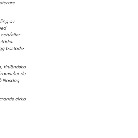
sterare
ling av
med
 och/eller
städer.
gg bostads­
n, finländska
l framstående
på Nasdaq
varande cirka