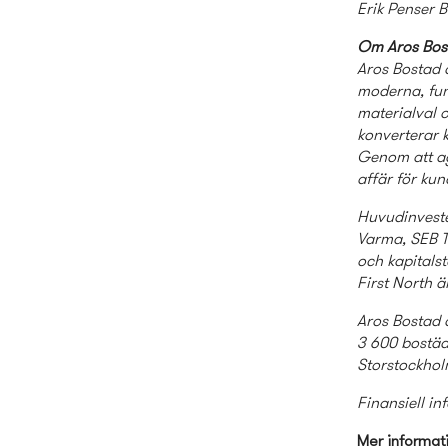
Erik Penser 
Om Aros Bos
Aros Bostad ä
moderna, fun
materialval o
konverterar k
Genom att ag
affär för kun
Huvudinvester
Varma, SEB Tr
och kapitals
First North ä
Aros Bostad d
3 600 bostäd
Storstockho
Finansiell in
Mer informat