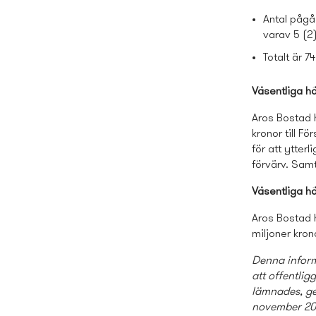
Antal pågåe
varav 5 (2
Totalt är 
Väsentliga h
Aros Bostad h
kronor till F
för att ytte
förvärv. Sam
Väsentliga h
Aros Bostad h
miljoner kron
Denna inform
att offentli
lämnades, ge
november 201