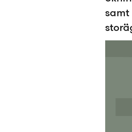
samt 
storä