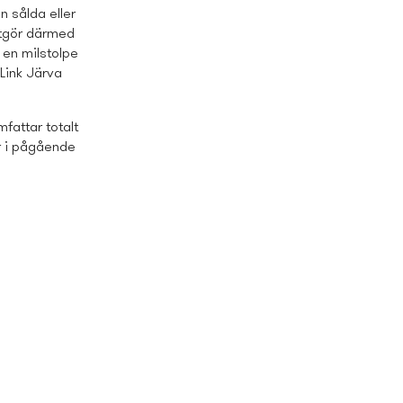
n sålda eller
utgör därmed
 en milstolpe
 Link Järva
mfattar totalt
r i pågående