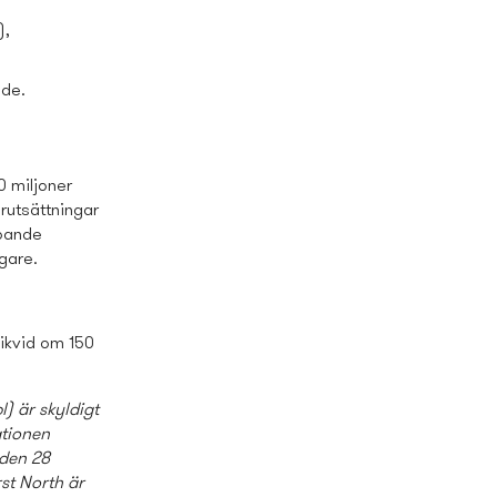
),
ade.
0 miljoner
rutsättningar
apande
gare.
likvid om 150
) är skyldigt
ationen
 den 28
st North är