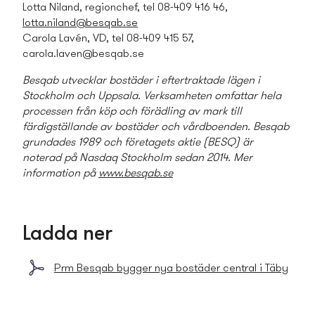
Lotta Niland, regionchef
, tel
08-409 416 46,
lotta.niland@besqab.s
e
Carola Lavén, VD, tel 08-409 415 57,
carola.laven@besqab.se
Besqab utvecklar bostäder i eftertraktade lägen i
Stockholm och Uppsala. Verksamheten omfattar hela
processen från köp och förädling av mark till
färdigställande av bostäder och vårdboenden. Besqab
grundades 1989 och företagets aktie (BESQ) är
noterad på Nasdaq Stockholm sedan 2014. Mer
information på
www.besqab.se
Ladda ner
Prm Besqab bygger nya bostäder central i Täby