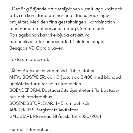
- Det är glädjande att detaljplanen vunnit laga kraft och
att vi nu kan starta det här fina stadsutvecklings­
projektet. Med den fina gestaltningen i kombination
med närheten till servicen i Täby Centrum och
Roslagsbanan kan vi erbjuda attraktiva
boendekvaliteter anpassade till platsen, säger
Besqabs VD Carola Lavén.
Fakta om projektet:
LÄGE: Stockholmsvägen vid Tibble station
ANTAL BOSTÄDER: ca 110 (totalt ca 3-400 med blandad
upplåtelseform för hela stadsdelen)
BOENDEFORM: Bostads­rätts­lägenheter i flerbostads­
hus och stadsradhus
BOSTADS­STORLEKAR: 1 - 5 rum och kök
ARKITEKTER: Bergkrantz Arkitekter
SÄLJSTART: Planeras till årsskiftet 2020/2021
För mer information: