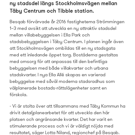
ny stadsdel längs Stockholmsvägen mellan
Täby Centrum och Tibble station.
Besqab förvärvade år 2016 fastigheterna Strömmingen
1–3 med avsikt att utveckla en ny attraktiv stadsdel
mellan villabebyggelsen i Ella Park och
stadsbebyggelsen i Täby Centrum. I planen ingår även
att Stockholmsvägen ombildas till en ny stadsgata
med ett inledande öppet torg. Bostäderna gestaltas
med omsorg för att anpassas till den befintliga
bebyggelsen med både villakvarter och urbana
stadskvarter. I nya Ella Allé skapas en varierad
bebyggelse med såväl moderna stadsradhus som
välplanerade bostads­-rättslägenheter samt en
förskola.
- Vi är stolta över att tillsamman­s med Täby Kommun ha
drivit detaljplanearbetet för att utveckla den här
platsen och angränsande kvarter. Det har varit en
stimulerande process och vi är väldigt nöjda med
resultatet, säger Lotta Niland, regionchef på Besqab.