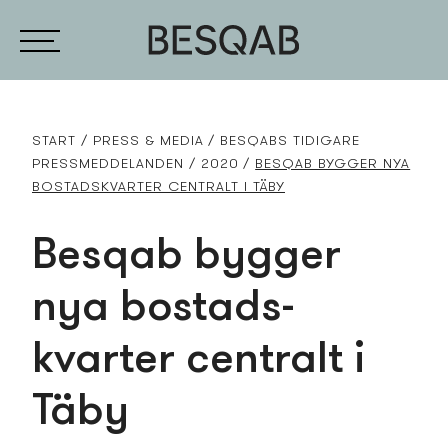
START
PRESS­ & MEDIA
BESQABS TIDIGARE
PRESS­MEDDELANDEN
2020
BESQAB BYGGER NYA
BOSTADS­KVARTER CENTRALT I TÄBY
Besqab bygger
nya bostads­
kvarter centralt i
Täby