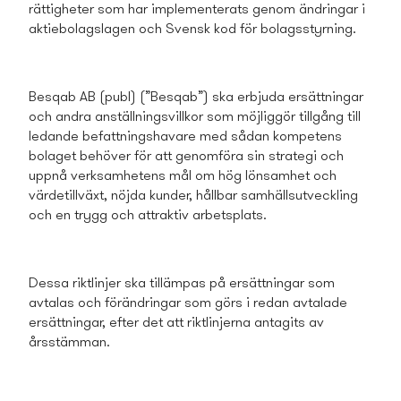
rättigheter som har implementerats genom ändringar i
aktiebolagslagen och Svensk kod för bolagsstyrning.
Besqab AB (publ) (”Besqab”) ska erbjuda ersättningar
och andra anställningsvillkor som möjliggör tillgång till
ledande befattningshavare med sådan kompetens
bolaget behöver för att genomföra sin strategi och
uppnå verksamhetens mål om hög lönsamhet och
värdetillväxt, nöjda kunder, hållbar samhällsutveckling
och en trygg och attraktiv arbetsplats.
Dessa riktlinjer ska tillämpas på ersättningar som
avtalas och förändringar som görs i redan avtalade
ersättningar, efter det att riktlinjerna antagits av
årsstämman.