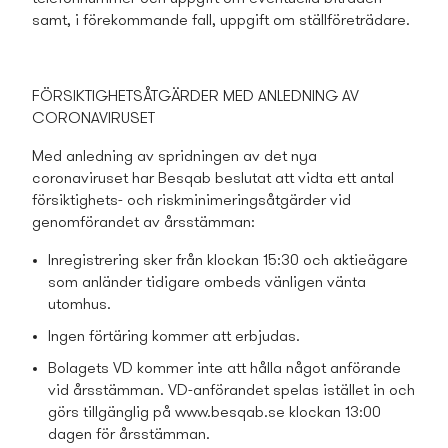
samt, i förekommande fall, uppgift om ställföreträdare.
FÖRSIKTIGHETSÅTGÄRDER MED ANLEDNING AV
CORONAVIRUSET
Med anledning av spridningen av det nya
coronaviruset har Besqab beslutat att vidta ett antal
försiktighets- och riskminimeringsåtgärder vid
genomförandet av årsstämman
:
Inregistrering sker från klockan 15:30 och aktieägare
som anländer tidigare ombeds vänligen vänta
utomhus.
Ingen förtäring kommer att erbjudas.
Bolagets VD kommer inte att hålla något anförande
vid årsstämman. VD-anförandet spelas istället in och
görs tillgänglig på www.besqab.se klockan 13:00
dagen för årsstämman.