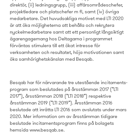
direktör, (ii) ledningsgrupp, (iii) affärsområdeschefer,
projektledare och platschefer m fl, samt (iv) övriga
medarbetare. Det huvudsakliga motivet med LTI 2020
är att öka möjligheterna att behålla och rekrytera
nyckelmedarbetare samt att ett personligt långsiktigt
ägarengagemang hos Deltagarna i programmet
förväntas stimulera till ett ökat intresse för
verksamheten och resultatet, höja motivationen samt
öka samhörighetskänslan med Besqab.
Besqab har för närvarande tre utestående incitaments­
program som beslutades på årsstämman 2017 (”LTI
2017”), årsstämman 2018 (”LTI 2018”) respektive
årsstämman 2019 (”LTI 2019”). Årsstämman 2016
beslutade att inrätta LTI 2016 som avslutats under mars
2020. Mer information om av årsstämman tidigare
beslutade incitaments­program finns på bolagets
hemsida www.besqab.se.