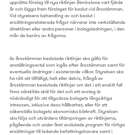
upprätta förslag till nya riktlinjer åtminstone vart fjärde
år och lägga fram förslaget för beslut vid årsstämman.
Vid styrelsens behandling av och beslut i
ersättningsrelaterade frågor närvarar inte verkställande
direktören eller andra personer i bolagsledningen, i den
mån de berörs av frågorna.
Av årsstämman beslutade riktlinjer ska gälla för
anställningsavtal som ingås efter årsstämman samt för
eventuella ändringar i existerande villkor. Styrelsen ska
ha rätt att tillfälligt, helt eller delvis, frångå av
årsstämman beslutade riktlinjer om det i ett enskilt fall
finns särskilda skäl för det och ett avsteg är
nödvändigt för att tillgodose bolagets långsiktiga
intressen, inklusive dess hållbarhet, eller för att
säkerställa bolagets ekonomiska bärkraft. Styrelsen
ska följa och utvärdera tillämpningen av riktlinjerna,
pågående och under året avslutade program för rörliga
ersättningar till ledande befattningshavare samt i