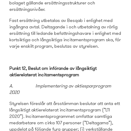
bolaget gällande ersättningsstrukturer och
ersättningsnivåer.
Fast ersättning utbetalas av Besqab i enlighet med
ingångna avtal. Deltagande i och utbetalning av rörlig
ersättning till ledande befattningshavare i enlighet med
kortsiktiga och långsiktiga incitaments­program ska, för
varje enskilt program, beslutas av styrelsen.
Punkt 12, Beslut om införande av långsiktigt
aktierelaterat incitaments­program
A. Implementering av aktiesparprogram
2020
Styrelsen föreslår att årsstämman beslutar att anta ett
långsiktigt aktierelaterat incitaments­program (”LTI
2020”). Incitaments­programmet omfattar samtliga
medarbetare om cirka 107 personer (”Deltagarna”),
uppdelat på följande fyra grupper; (i) verkställande