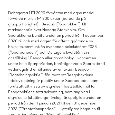
Deltagarna i LTI 2020 förväntas med egna medel
förvärva mellan 1–1 200 aktier (beroende på
grupptillhörighet) i Besqab (”Sparaktier”) till
marknadspris över Nasdaq Stockholm. Om
Sparaktierna behålls under en period från 1 december
2020 till och med dagen för offentliggörande av
bokslutskommunikén avseende bokslutsåret 2023
(”Sparperioden”) och Deltagare kvarstår i sin
anställning i Besqab eller annat bolag i koncernen
under hela Sparperioden, berättigar varje Sparaktie till
vederlagsfritt erhållande av en aktie i Besqab
(”Matchningsaktie”) förutsatt att Besqabaktiens
totalavkastning är positiv under Sparperioden samt –
förutsatt att vissa av styrelsen fastställda mål för
Besqabaktiens totalavkastning, som angivna i
styrelsens fullständiga förslag, är uppfyllda under en
period från den 1 januari 2021 till den 31 december
2023 (”Prestationsperiod”) – ytterligare högst en till
fyra aktier i Besqab (”Prestationsaktier”).