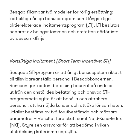
Besqab tillämpar två modeller för rörlig ersättning:
kortsiktiga årliga bonusprogram samt långsiktiga
aktierelaterade incitaments­program (LTI). LTI beslutas
separat av bolagsstämman och omfattas därför inte
av dessa riktlinjer.
Kortsiktiga incitament (Short Term Incentive; STI)
Besqabs STI-program är ett årligt bonussystem riktat till
all tillsvidareanställd personal i Besqabkoncernen.
Bonusen ger kontant betalning baserat på andelar
utifrån den anställdes befattning och ansvar. STI-
programmets syfte är att behålla och attrahera
personal, att ha nöjda kunder och att öka lönsamheten.
Utfallet bestäms av två förutbestämda och mätbara
parametrar – Resultat före skatt samt Nöjd-Kund-
Index
(NKI). Styrelsen ansvarar för att bedöma i vilken
utsträckning kriterierna uppfyllts.