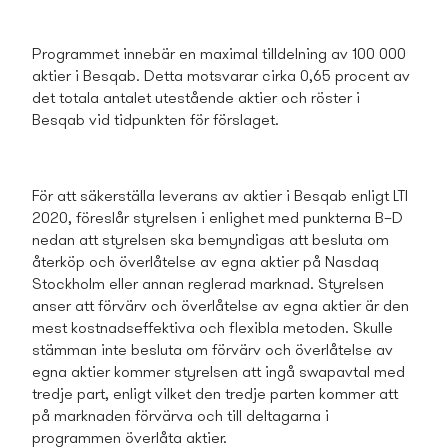
Programmet innebär en maximal tilldelning av 100 000
aktier i Besqab. Detta motsvarar cirka 0,65 procent av
det totala antalet utestående aktier och röster i
Besqab vid tidpunkten för förslaget.
För att säkerställa leverans av aktier i Besqab enligt LTI
2020, föreslår styrelsen i enlighet med punkterna B–D
nedan att styrelsen ska bemyndigas att besluta om
återköp och överlåtelse av egna aktier på Nasdaq
Stockholm eller annan reglerad marknad. Styrelsen
anser att förvärv och överlåtelse av egna aktier är den
mest kostnadseffektiva och flexibla metoden. Skulle
stämman inte besluta om förvärv och överlåtelse av
egna aktier kommer styrelsen att ingå swapavtal med
tredje part, enligt vilket den tredje parten kommer att
på marknaden förvärva och till deltagarna i
programmen överlåta aktier.