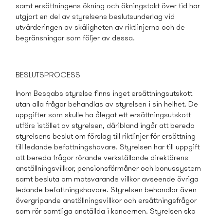
samt ersättningens ökning och ökningstakt över tid har
utgjort en del av styrelsens beslutsunderlag vid
utvärderingen av skäligheten av riktlinjerna och de
begränsningar som följer av dessa
.
BESLUTSPROCESS
Inom Besqabs styrelse finns inget ersättningsutskott
utan alla frågor behandlas av styrelsen i sin helhet. De
uppgifter som skulle ha ålegat ett ersättningsutskott
utförs istället av styrelsen, däribland ingår att bereda
styrelsens beslut om förslag till riktlinjer för ersättning
till ledande befattningshavare. Styrelsen har till uppgift
att bereda frågor rörande verkställande direktörens
anställningsvillkor, pensionsförmåner och bonussystem
samt besluta om motsvarande villkor avseende övriga
ledande befattningshavare. Styrelsen behandlar även
övergripande anställningsvillkor och ersättningsfrågor
som rör samtliga anställda i koncernen. Styrelsen ska