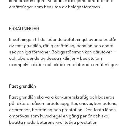
koncernledningen i Besqab. Riktlinjerna omfattar inte
ersättningar som beslutas av bolagsstämman.
ERSÄTTNINGAR
Ersättningen till de ledande befattningshavarna består
av fast grundlön, rörlig ersättning, pension och andra
sedvanliga förmåner. Bolagsstämman kan därutöver –
och oberoende av dessa riktlinjer – besluta om
exempelvis aktie- och aktiekursrelaterade ersättningar.
Fast grundlön
Fast grundlön ska vara konkurrenskraftig och baseras
på faktorer såsom arbetsuppgifter, ansvar, kompetens,
erfarenhet, befattning och prestation. Den fasta lönen
omprövas som huvudregel en gång per år och ska
beakta medarbetarens kvalitativa prestation.