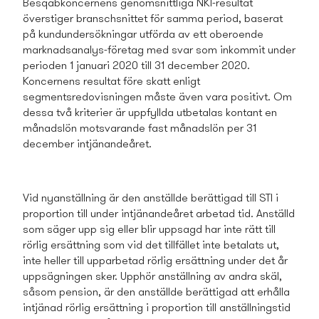
Besqabkoncernens genomsnittliga NKI-resultat
överstiger branschsnittet för samma period,
baserat
på kundundersökningar utförda av ett oberoende
marknadsanalys-företag med svar som inkommit under
perioden 1 januari 2020 till 31 december 2020.
Koncernens resultat före skatt enligt
segmentsredovisningen måste även vara positivt. Om
dessa två kriterier är uppfyllda utbetalas kontant en
månadslön motsvarande fast månadslön per 31
december intjänandeåret.
Vid nyanställning är den anställde berättigad till STI i
proportion till under intjänandeåret arbetad tid. Anställd
som säger upp sig eller blir uppsagd har inte rätt till
rörlig ersättning som vid det tillfället inte betalats ut,
inte heller till upparbetad rörlig ersättning under det år
uppsägningen sker. Upphör anställning av andra skäl,
såsom pension, är den anställde berättigad att erhålla
intjänad rörlig ersättning i proportion till anställningstid