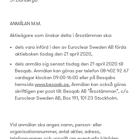
31 Danderyd
ANMÄLAN M.M.
Aktieägare som önskar delta i årsstämman ska:
dels vara införd i den av Euroclear Sweden AB förda
aktieboken tisdag den 21 april 2020,
dels anmäla sig senast tisdag den 21 april 2020 till
Besqab. Anmälan kan göras per telefon 08-402 92 67
vardagar klockan 09:00-16:00 eller på Besqabs
hemsida
www.besqab.se
.
Anmälan
kan också göras
skriftligen per post till: Besqab AB ”Årsstämman”, c/o
Euroclear Sweden AB, Box 191, 101 23 Stockholm.
Vid anmälan ska anges namn, person- eller
organisationsnummer, antal aktier, adress,
telefonnummer och uppgift om eventuella biträden