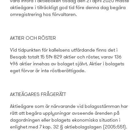
vara införd i aktieboken tisdag
den 21 april 2020 måste
aktieägare i tillräckligt god tid före denna dag begära
omregistrering hos förvaltaren.
AKTIER OCH RÖSTER
Vid tidpunkten för kallelsens utfärdande finns det i
Besqab totalt 15 514 829 aktier och röster, varav 136
496 aktier innehas av bolaget självt. Aktier i bolagets
eget förvar är inte röstberättigade.
AKTIEÄGARES FRÅGERÄTT
Aktieägare som är närvarande vid bolagsstämman har
rätt att begära upplysningar avseende ärenden på
dagordningen eller bolagets ekonomiska situation i
enlighet med 7 kap. 32 § aktiebolagslagen (2005:551).