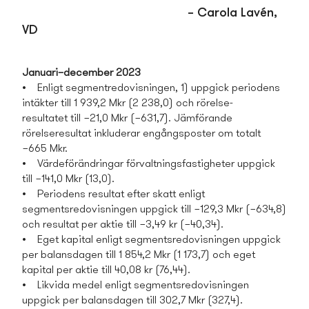
– Carola Lavén,
VD
Januari–december 2023
• Enligt segmentredovisningen, 1) uppgick periodens
intäkter till 1 939,2 Mkr (2 238,0) och rörelse-
resultatet till −21,0 Mkr (−631,7). Jämförande
rörelseresultat inkluderar engångsposter om totalt
−665 Mkr.
• Värdeförändringar förvaltningsfastigheter uppgick
till −141,0 Mkr (13,0).
• Periodens resultat efter skatt enligt
segmentsredovisningen uppgick till −129,3 Mkr (−634,8)
och resultat per aktie till −3,49 kr (−40,34).
• Eget kapital enligt segmentsredovisningen uppgick
per balansdagen till 1 854,2 Mkr (1 173,7) och eget
kapital per aktie till 40,08 kr (76,44).
• Likvida medel enligt segmentsredovisningen
uppgick per balansdagen till 302,7 Mkr (327,4).