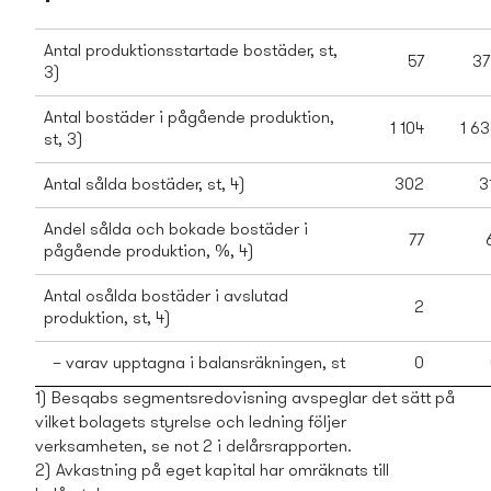
Antal produktionsstartade bostäder, st,
57
37
3)
Antal bostäder i pågående produktion,
1 104
1 6
st, 3)
Antal sålda bostäder, st, 4)
302
3
Andel sålda och bokade bostäder i
77
pågående produktion, %
, 4)
Antal osålda bostäder i avslutad
2
produktion, st, 4)
– varav upptagna i balansräkningen, st
0
1) Besqabs segmentsredovisning avspeglar det sätt på
vilket bolagets styrelse och ledning följer
verksamheten, se not 2 i delårsrapporten.
2) Avkastning på eget kapital har omräknats till