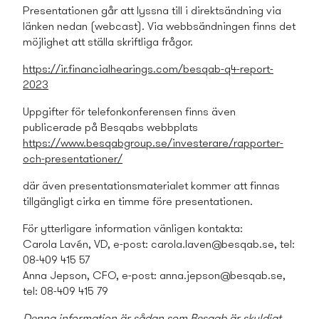
Presentationen går att lyssna till i direktsändning via
länken nedan (webcast). Via webbsändningen finns det
möjlighet att ställa skriftliga frågor.
https://ir.financialhearings.com/besqab-q4-report-
2023
Uppgifter för telefonkonferensen finns även
publicerade på Besqabs webbplats
https://www.besqabgroup.se/investerare/rapporter-
och-presentationer/
där även presentationsmaterialet kommer att finnas
tillgängligt cirka en timme före presentationen.
För ytterligare information vänligen kontakta:
Carola Lavén, VD, e-post:
carola.laven@besqab.se
, tel:
08-409 415 57
Anna Jepson, CFO, e-post:
anna.jepson@besqab.se
,
tel: 08-409 415 79
Denna information är sådan som Besqab är skyldigt