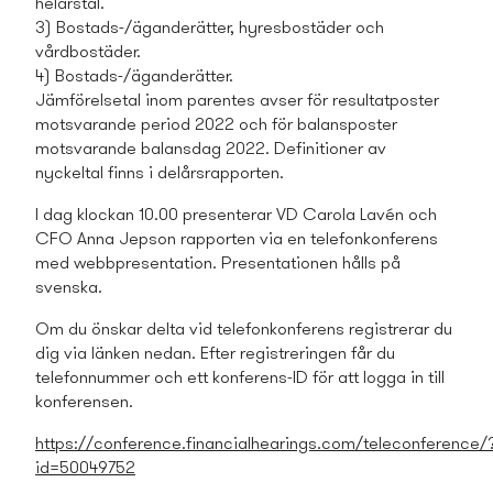
helårstal.
3) Bostads­-/äganderätter, hyresbostäder och
vårdbostäder.
4) Bostads­-/äganderätter.
Jämförelsetal inom parentes avser för resultatposter
motsvarande period 2022 och för balansposter
motsvarande balansdag 2022. Definitioner av
nyckeltal finns i delårsrapporten.
I dag klockan 10.00 presenterar VD Carola Lavén och
CFO Anna Jepson rapporten via en telefon
konferens
med webbpresentation. Presentationen hålls på
svenska.
Om du önskar delta vid telefonkonferens registrerar du
dig via länken nedan. Efter registreringen får du
telefonnummer och ett konferens-ID för att logga in till
konferensen.
https://conference.financialhearings.com/teleconference/
id=50049752