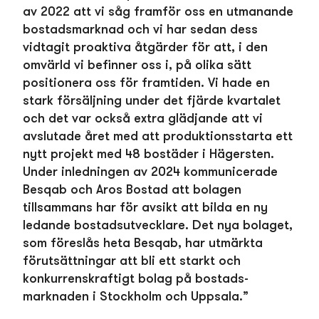
av 2022 att vi såg framför oss en utmanande
bostads­marknad och vi har sedan dess
vidtagit proaktiva åtgärder för att, i den
omvärld vi befinner oss i, på olika sätt
positionera oss för framtiden. Vi hade en
stark försäljning under det fjärde kvartalet
och det var också extra glädjande att vi
avslutade året med att produktionsstarta ett
nytt projekt med 48 bostäder i Hägersten.
Under inledningen av 2024 kommunicerade
Besqab och Aros Bostad att bolagen
tillsamman­s har för avsikt att bilda en ny
ledande bostads­utvecklare. Det nya bolaget,
som föreslås heta Besqab, har utmärkta
förutsättningar att bli ett starkt och
konkurrenskraftigt bolag på bostads­
marknaden i Stockholm och Uppsala.”