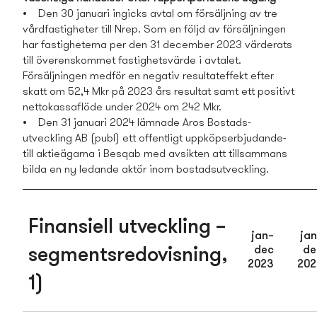
• Den 30 januari ingicks avtal om försäljning av tre
vårdfastigheter till Nrep. Som en följd av försäljningen
har fastigheterna per den 31 december 2023 värderats
till överenskommet fastighets­värde i avtalet.
Försäljningen medför en negativ resultateffekt efter
skatt om 52,4 Mkr på 2023 års resultat samt ett positivt
nettokassaflöde under 2024 om 242 Mkr.
• Den 31 januari 2024 lämnade Aros Bostads­
utveckling AB (publ) ett offentligt uppköpserbjudande­
till aktieägarna i Besqab med avsikten att tillsamman­s
bilda en ny ledande aktör inom bostads­utveckling.
Finansiell utveckling –
jan–
jan
dec
de
segmentsredovisning,
2023
202
1)