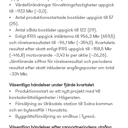
• Värdeförändringar förvaltningsfastigheter uppgick
till −117,0 Mkr (−0,0).
• Antal produktionsstartade bostäder uppgick till 57
(25).
• Antal sålda bostäder uppgick till 122 (29).
• Enligt IFRS uppgick intäkterna till 956,3 Mkr (659,5)
och rörelseresultatet till −96,1 Mkr (−354,0). Kvartalets
resultat efter skatt enligt IFRS uppgick till −158,5 Mkr
(−416,8) motsvarande −3,43 kr per aktie (−26,26).
Jämförande siffror för rörelseresultat och periodens
resultat efter skatt inkluderar engångsposter om total
−334 Mkr.
Väsentliga händelser under fjärde kvartalet
• Produktionsstart av ett nytt projekt med 48
bostads­rättslägenheter i Hägersten.
• Försäljning av Ulriksdals station till Solna kommun
och en bytesaffär i Huvudsta.
• Byggrättsförsäljning av småhus i Tyresö.
Väsentliga händelser efter rapportperiodens utgång