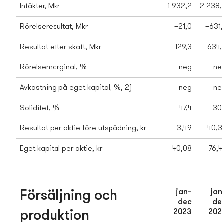
Intäkter, Mkr
1 932,2
2 238
Rörelseresultat, Mkr
−21,0
−631
Resultat efter skatt, Mkr
−129,3
−634
Rörelsemarginal, %
neg
ne
Avkastning på eget kapital, %, 2)
neg
ne
Soliditet, %
47,4
30
Resultat per aktie före utspädning, kr
−3,49
−40,
Eget kapital per aktie, kr
40,08
76,
jan–
jan
Försäljning och
dec
de
2023
202
produktion