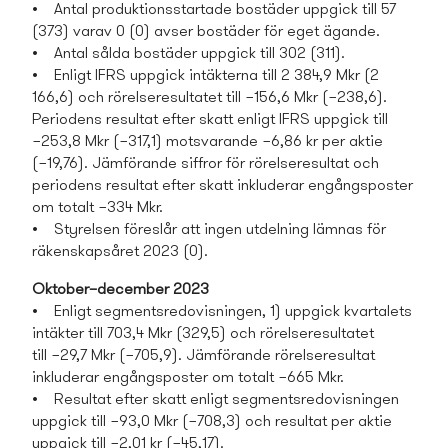
• Antal produktionsstartade bostäder uppgick till 57
(373) varav 0 (0) avser bostäder för eget ägande.
• Antal sålda bostäder uppgick till 302 (311).
• Enligt IFRS uppgick intäkterna till 2 384,9 Mkr (2
166,6) och rörelseresultatet till −156,6 Mkr (−238,6).
Periodens resultat efter skatt enligt IFRS uppgick till
−253,8 Mkr (−317,1) motsvarande −6,86 kr per aktie
(−19,76). Jämförande siffror för rörelseresultat och
periodens resultat efter skatt inkluderar engångsposter
om totalt −334 Mkr.
• Styrelsen föreslår att ingen utdelning lämnas för
räkenskapsåret 2023 (0).
Oktober–december 2023
• Enligt segmentsredovisningen, 1) uppgick kvartalets
intäkter till 703,4 Mkr (329,5) och rörelseresultatet
till −29,7 Mkr (−705,9). Jämförande rörelseresultat
inkluderar engångsposter om totalt −665 Mkr.
• Resultat efter skatt enligt segmentsredovisningen
uppgick till −93,0 Mkr (−708,3) och resultat per aktie
uppgick till −2,01 kr (−45,17).